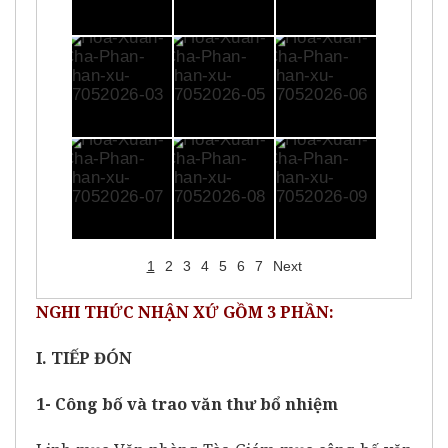
1
2
3
4
5
6
7
Next
NGHI THỨC NHẬN XỨ GỒM 3 PHẦN:
I. TIẾP ĐÓN
1- Công bố và trao văn thư bổ nhiệm