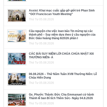
Assisi: Khai mạc cuộc gặp gỡ giới trẻ Phan Sinh
“GO! Franciscan Youth Meeting”
Thứ Tư 05.08.2026
Cầu nguyện cho việc loan báo Tin mừng tại các
thành phố – Suy niệm dựa theo ý cầu nguyện của
Đức Giáo hoàng tháng 8/2026 phần I
Thứ Tư 05.08.2026
CÁC BÀI SUY NIỆM LỜI CHÚA CHÚA NHẬT XIX
THƯỜNG NIÊN- A
Thứ Tư 05.08.2026
06.08.2026 – Thứ Năm Tuần XVIII Thường Niên: Lễ
Chúa Hiển Dung
Thứ Tư 05.08.2026
Gx. Phước Thành: Đức Cha Emmanuel cử hành
Thánh lễ ban Bí tích Thêm Sức- Ngày 04.8.2026
Thứ Tư 05.08.2026