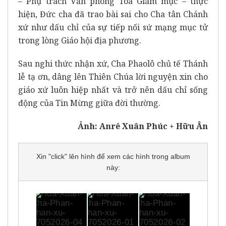
– Phụ trách Văn phòng Tòa Giám mục – thực
hiện, Đức cha đã trao bài sai cho Cha tân Chánh
xứ như dấu chỉ của sự tiếp nối sứ mạng mục tử
trong lòng Giáo hội địa phương.
Sau nghi thức nhận xứ, Cha Phaolô chủ tế Thánh
lễ tạ ơn, dâng lên Thiên Chúa lời nguyện xin cho
giáo xứ luôn hiệp nhất và trở nên dấu chỉ sống
động của Tin Mừng giữa đời thường.
Ảnh: Anrê Xuân Phúc + Hữu Ân
Xin "click" lên hình để xem các hình trong album
này: