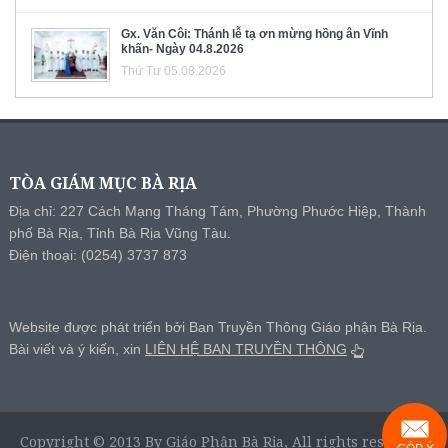
Gx. Văn Côi: Thánh lễ tạ ơn mừng hồng ân Vĩnh
khấn- Ngày 04.8.2026
Thứ Tư 05.08.2026
TÒA GIÁM MỤC BÀ RỊA
Địa chỉ: 227 Cách Mạng Tháng Tám, Phường Phước Hiệp, Thành
phố Bà Rịa, Tỉnh Bà Rịa Vũng Tàu.
Điện thoại: (0254) 3737 873
Website được phát triển bởi Ban Truyền Thông Giáo phận Bà Rịa.
Bài viết và ý kiến, xin
LIÊN HỆ BAN TRUYỀN THÔNG
Copyright © 2013 By Giáo Phận Bà Rịa, All rights reserved.