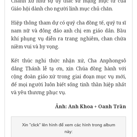
Chánh xứ như sự ủy thác sứ mạng mục tử của
Giáo hội dành cho người linh mục chủ chăn.
Hiệp thông tham dự có quý cha đồng tế, quý tu sĩ
nam nữ và đông đảo anh chị em giáo dân. Bầu
khí phụng vụ diễn ra trang nghiêm, chan chứa
niềm vui và hy vọng.
Kết thúc nghi thức nhận xứ, Cha Anphongsô
dâng Thánh lễ tạ ơn, xin Chúa đồng hành với
cộng đoàn giáo xứ trong giai đoạn mục vụ mới,
để mọi người luôn biết sống tinh thần hiệp nhất
và yêu thương phục vụ.
Ảnh: Anh Khoa + Oanh Trần
Xin "click" lên hình để xem các hình trong album
này: