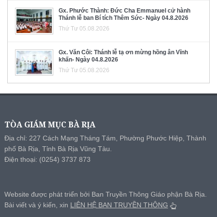
Gx. Phước Thành: Đức Cha Emmanuel cử hành
Thánh lễ ban Bí tích Thêm Sức- Ngày 04.8.2026
Thứ Tư 05.08.2026
Gx. Văn Côi: Thánh lễ tạ ơn mừng hồng ân Vĩnh
khấn- Ngày 04.8.2026
Thứ Tư 05.08.2026
TÒA GIÁM MỤC BÀ RỊA
Địa chỉ: 227 Cách Mạng Tháng Tám, Phường Phước Hiệp, Thành
phố Bà Rịa, Tỉnh Bà Rịa Vũng Tàu.
Điện thoại: (0254) 3737 873
Website được phát triển bởi Ban Truyền Thông Giáo phận Bà Rịa.
Bài viết và ý kiến, xin
LIÊN HỆ BAN TRUYỀN THÔNG