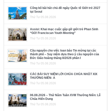
Công bố bài hát chủ đề ngày Quốc tế Giới trẻ 2027
tại Seoul
Thứ Tư 05.08.2026
Assisi: Khai mạc cuộc gặp gỡ giới trẻ Phan Sinh
“GO! Franciscan Youth Meeting”
Thứ Tư 05.08.2026
Cầu nguyện cho việc loan báo Tin mừng tại các
thành phố – Suy niệm dựa theo ý cầu nguyện của
Đức Giáo hoàng tháng 8/2026 phần I
Thứ Tư 05.08.2026
CÁC BÀI SUY NIỆM LỜI CHÚA CHÚA NHẬT XIX
THƯỜNG NIÊN- A
Thứ Tư 05.08.2026
06.08.2026 – Thứ Năm Tuần XVIII Thường Niên: Lễ
Chúa Hiển Dung
Thứ Tư 05.08.2026