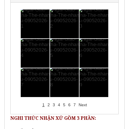
1
2
3
4
5
6
7
Next
NGHI THỨC NHẬN XỨ GỒM 3 PHẦN: