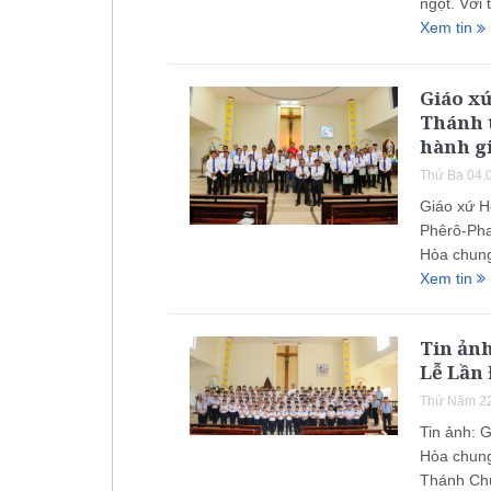
ngọt. Với
Xem tin
Giáo x
Thánh 
hành g
Thứ Ba 04.
Giáo xứ H
Phêrô-Pha
Hòa chung
Xem tin
Tin ảnh
Lễ Lần
Thứ Năm 22
Tin ảnh: 
Hòa chung
Thánh Chú