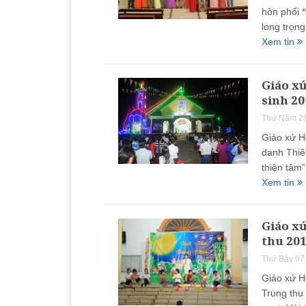
hôn phối 
long trọn
Xem tin
Giáo x
sinh 20
Thứ Năm 28
Giáo xứ H
danh Thiên
thiện tâm”
Xem tin
Giáo xứ
thu 20
Thứ Bảy 07
Giáo xứ H
Trung thu 