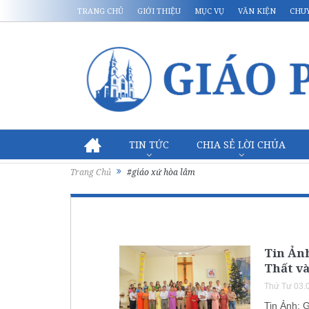
TRANG CHỦ
GIỚI THIỆU
MỤC VỤ
VĂN KIỆN
CHU
TIN TỨC
CHIA SẺ LỜI CHÚA
Trang Chủ
#giáo xứ hòa lâm
Tin Ản
Thất và
Thứ Tư 03.
Tin Ảnh: 