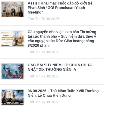
Assisi: Khai mạc cuộc gặp gỡ giới trẻ
Phan Sinh “GO! Franciscan Youth
Meeting”
Thứ Tư 05.08.2026
Cầu nguyện cho việc loan báo Tin mừng
tại các thành phố – Suy niệm dựa theo ý
cầu nguyện của Đức Giáo hoàng tháng
8/2026 phần I
Thứ Tư 05.08.2026
CÁC BÀI SUY NIỆM LỜI CHÚA CHÚA
NHẬT XIX THƯỜNG NIÊN- A
Thứ Tư 05.08.2026
06.08.2026 – Thứ Năm Tuần XVIII Thường
Niên: Lễ Chúa Hiển Dung
Thứ Tư 05.08.2026