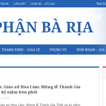
Thứ bả
YÊN ĐỀ
LIÊN KẾT
LIÊN HỆ – GỬI BÀI
THÁNH KINH – GIÁO LÝ
PHỤNG VỤ
HÔN NHÂN – GIA
h: Giáo xứ Hòa Lâm: Mừng lễ Thánh Gia
 kỷ niệm hôn phối
01.2018
Giáo xứ Hòa Lâm: Mừng lễ Thánh Gia Thất và kỷ niệm