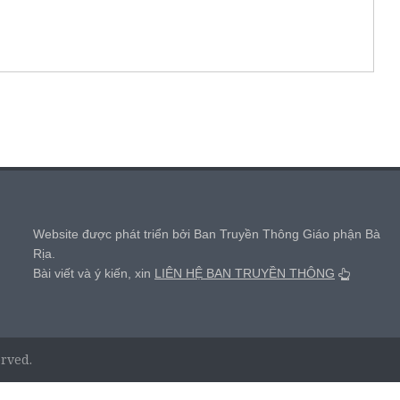
,
Website được phát triển bởi Ban Truyền Thông Giáo phận Bà
Rịa.
Bài viết và ý kiến, xin
LIÊN HỆ BAN TRUYỀN THÔNG
erved.