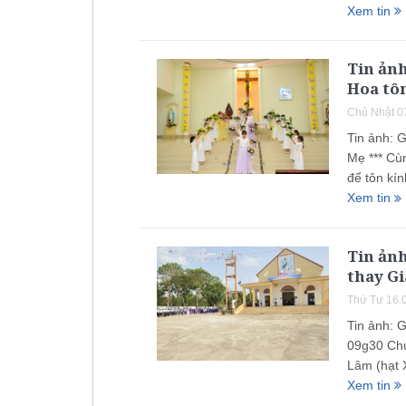
Xem tin
Tin ản
Hoa tô
Chủ Nhật 0
Tin ảnh: 
Mẹ *** Cù
để tôn kí
Xem tin
Tin ản
thay G
Thứ Tư 16.
Tin ảnh: 
09g30 Chú
Lâm (hạt 
Xem tin