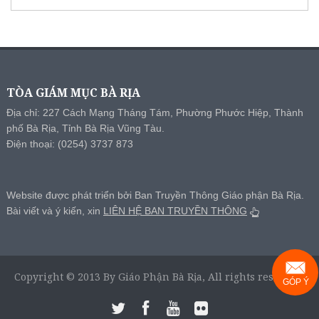
TÒA GIÁM MỤC BÀ RỊA
Địa chỉ: 227 Cách Mạng Tháng Tám, Phường Phước Hiệp, Thành
phố Bà Rịa, Tỉnh Bà Rịa Vũng Tàu.
Điện thoại: (0254) 3737 873
Website được phát triển bởi Ban Truyền Thông Giáo phận Bà Rịa.
Bài viết và ý kiến, xin
LIÊN HỆ BAN TRUYỀN THÔNG
Copyright © 2013 By Giáo Phận Bà Rịa, All rights reserved.
GÓP Ý