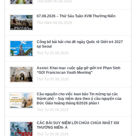
Thứ Năm 06.08.2026
07.08.2026 – Thứ Sáu Tuần XVIII Thường Niên
Thứ Năm 06.08.2026
Công bố bài hát chủ đề ngày Quốc tế Giới trẻ 2027
tại Seoul
Thứ Tư 05.08.2026
Assisi: Khai mạc cuộc gặp gỡ giới trẻ Phan Sinh
“GO! Franciscan Youth Meeting”
Thứ Tư 05.08.2026
Cầu nguyện cho việc loan báo Tin mừng tại các
thành phố – Suy niệm dựa theo ý cầu nguyện của
Đức Giáo hoàng tháng 8/2026 phần I
Thứ Tư 05.08.2026
CÁC BÀI SUY NIỆM LỜI CHÚA CHÚA NHẬT XIX
THƯỜNG NIÊN- A
Thứ Tư 05.08.2026