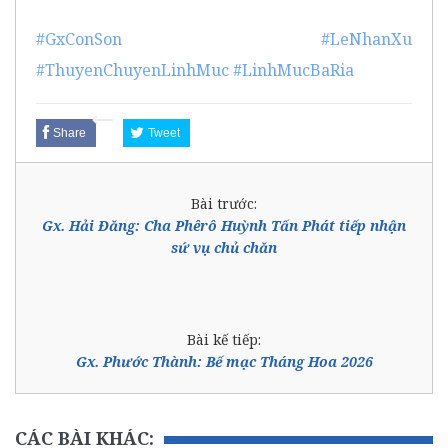
#GxConSon
#LeNhanXu
#ThuyenChuyenLinhMuc
#LinhMucBaRia
Share
Tweet
Bài trước:
Gx. Hải Đăng: Cha Phêrô Huỳnh Tấn Phát tiếp nhận
sứ vụ chủ chăn
Bài kế tiếp:
Gx. Phước Thành: Bế mạc Tháng Hoa 2026
CÁC BÀI KHÁC: