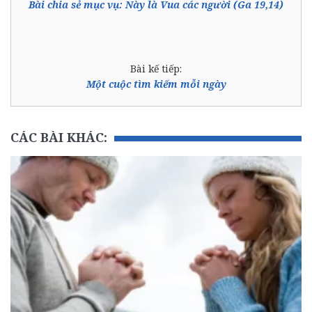
Bài chia sẻ mục vụ: Này là Vua các người (Ga 19,14)
Bài kế tiếp:
Một cuộc tìm kiếm mỗi ngày
CÁC BÀI KHÁC: