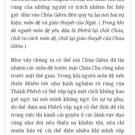
cung của những người có trách nhiệm lúc bấy
giờ dồn vào Chúa Giêsu đều quy tụ lại nơi hai sự
kiện:
môn đệ và giáo thuyết của Ngài
. (
Trong khi
đó người môn đệ yêu dấu là Phêrô lại chối Chúa,
chối tư cách môn đệ, chối lại giáo thuyết của Chúa
Giêsu
).
Như vậy chúng ta có thể nói Chúa Giêsu đã tín
nhiệm các môn đệ trước mặt Chúa Cha cũng như
trước mặt thế gian. Trong khi người môn đệ
nếu
thiếu khiêm tốn
như kinh nghiệm rõ ràng của
Thánh Phêrô có thể vấp ngã một cách không bao
giờ ngờ, tại nơi mình không ngờ. Do sự tự phụ,
do thể diện mà Phêrô vấp ngã có thế thôi để rồi
trong việc thi hành cái quyền ở các lãnh vực đạo
cũng như đời nếu thiếu sự khiêm tốn, nếu chỉ
muốn bảo vệ cái thể diện nhiều khi mình vấp