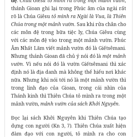
đệ
:
Chúa Giêsu tỏ mình ra trong một mảnh vườn
,
thánh Gioan ghi lại trong Phúc âm của ngài rất
rõ là Chúa Giêsu
tỏ mình ra Ngài là Vua
,
là Thiên
Chúa
trong một mảnh vườn
. Sau khi rửa chân cho
các môn đệ trong bữa tiệc ly, Chúa Giêsu cùng
với các môn đệ vào trong một mảnh vườn. Phúc
Âm Nhất Lãm viết mảnh vườn đó là Giếtsêmani.
Nhưng thánh Gioan đã chủ ý nói đó là
một mảnh
vườn
. Vì nếu nói đó là vườn Giếtsêmani thì xác
định nó là địa danh mà không thể hiểu nơi khác
nữa. Nhưng khi nói tới nó là một mảnh vườn thì
trong linh đạo của Gioan, trong cái nhìn của
Thánh kinh thì Thiên Chúa tỏ mình ra trong một
mảnh vườn,
mảnh vườn của sách Khởi Nguyên
.
Đọc lại sách Khởi Nguyên khi Thiên Chúa tạo
dựng con người (Kn 3, 7). Thiên Chúa xuất hiện
đàm đạo với con người, tỏ mình ra cho con