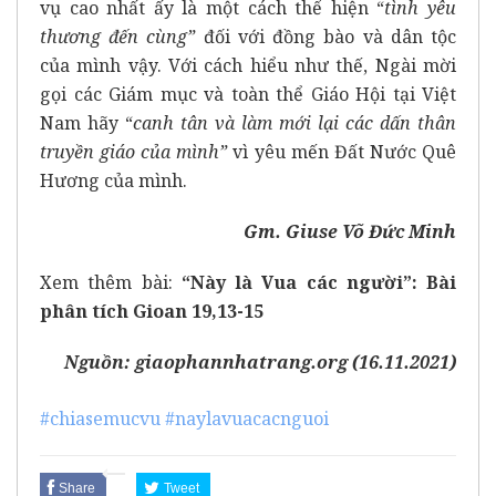
vụ cao nhất ấy là một cách thể hiện “
tình yêu
thương đến cùng”
đối với đồng bào và dân tộc
của mình vậy. Với cách hiểu như thế, Ngài mời
gọi các Giám mục và toàn thể Giáo Hội tại Việt
Nam hãy “
canh tân và làm mới lại các dấn thân
truyền giáo của mình”
vì yêu mến Đất Nước Quê
Hương của mình.
Gm. Giuse Võ Đức Minh
Xem thêm bài:
“Này là Vua các người”: Bài
phân tích Gioan 19,13-15
Nguồn:
giaophannhatrang.org (16.11.2021)
#chiasemucvu
#naylavuacacnguoi
Share
Tweet