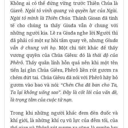
Không ai có thể đứng vững trước Thiên Chúa là
Giavê.
Ngài tỏ vinh quang và quyền lực của Ngài.
Ngài tỏ mình là Thiên Chúa
. Thánh Gioan đã tinh
tế cho chúng ta thấy Giuđa vẫn ở chung với
những người kia. Lẽ ra Giuđa nghe lời Người thì
đã phải có một sự hồi tâm quay về, nhưng
Giuđa
vẫn ở chung với họ
. Một chi tiết khác để thấy
vương quyền của Chúa Giêsu: đó là
thái độ của
Phêrô.
Thấy quân lính hỗn quá nên khi một tên
tiến lại gần Chúa Giêsu, Phêrô liền rút gươm ra
chém đứt tai. Chúa Giêsu đã nói với Phêrô hãy bỏ
gươm vào bao và nói: “
Chén Cha đã ban cho Ta,
Ta lại không uống sao”
.
Đây là cốt lõi của vấn đề,
là trọng tâm của cuộc tử nạn
.
Trong khi những người khác đem đèn đuốc và
khí giới, là những khí cụ vũ lực của đêm tối, của
thế gian và Phêrô rút gươm ra cũng là quyền lực