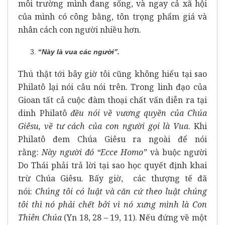
môi trường mình đang sống, và ngay cả xã hội
của mình có công bằng, tôn trọng phẩm giá và
nhân cách con người nhiều hơn.
“
Này là vua các người”.
Thú thật tới bây giờ tôi cũng không hiểu tại sao
Philatô lại nói câu nói trên. Trong linh đạo của
Gioan tất cả cuộc đàm thoại chất vấn diễn ra tại
dinh Philatô
đều nói về vương quyền của Chúa
Giêsu, về tư cách của con người gọi là Vua
. Khi
Philatô đem Chúa Giêsu ra ngoài để nói
rằng:
Này người đó “Ecce Homo”
và buộc người
Do Thái phải trả lời tại sao học quyết định khai
trừ Chúa Giêsu. Bấy giờ, các thượng tế đã
nói:
Chúng tôi có luật và căn cứ theo luật chúng
tôi thì nó phải chết bởi vì nó xưng mình là Con
Thiên Chúa
(Yn 18, 28 – 19, 11). Nếu đứng về một