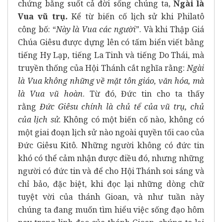
chứng bằng suốt cả đời sống chúng ta,
Ngài là
Vua vũ trụ.
Kể từ biến cố lịch sử khi Philatô
công bố: “
Này là Vua các người
”. Và khi Thập Giá
Chúa Giêsu được dựng lên có tấm biển viết bằng
tiếng Hy Lạp, tiếng La Tinh và tiếng Do Thái, mà
truyền thống của Hội Thánh cắt nghĩa rằng:
Ngài
là Vua không những về mặt tôn giáo, văn hóa, mà
là Vua vũ hoàn
. Từ đó, Đức tin cho ta thấy
rằng
Đức Giêsu chính là chủ tể của vũ trụ, chủ
của lịch sử.
Không có một biến cố nào, không có
một giai đoạn lịch sử nào ngoài quyền tối cao của
Đức Giêsu Kitô. Những người không có đức tin
khó có thể cảm nhận được điều đó, nhưng những
người có đức tin và để cho Hội Thánh soi sáng và
chỉ bảo, đặc biệt, khi đọc lại những dòng chữ
tuyệt vời của thánh Gioan, và như tuần này
chúng ta đang muốn tìm hiểu việc sống đạo hôm