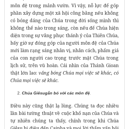
môn đệ trong mảnh vườn. Vì vậy, nỗ lực để góp
phần xây dựng một xã hội công bằng nếu không
có bóng dáng của Chúa trong đời sống mình thì
không thể nào trong sáng, còn nếu để Chúa hiện
diện trong sự vâng phục thánh ý của Thiên Chúa,
bấy giờ sự đóng góp của người môn đệ của Chúa
mới làm rạng sáng nhân vị, nhân cách, phẩm giá
của con người cao trọng trước mặt Chúa trong
lịch sử, trên vũ hoàn. Cái nhìn của Thánh Gioan
thật lớn lao:
vắng bóng Chúa mọi việc sẽ khác, có
Chúa mọi việc sẽ khác.
Chúa Giêsu
gắn bó
với các môn đệ
.
Điều này cũng thật lạ lùng. Chúng ta đọc nhiều
lần bài tường thuật về cuộc khổ nạn của Chúa và
tự nhiên chúng ta thấy, chính trong khi Chúa
Giêsu bị điệu đến Caipha và mọi lời thẩm vấn hỏi