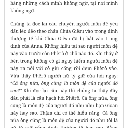
bằng những cách mình không ngờ, tại nơi mình
không ngờ.
Chúng ta đọc lại câu chuyện người môn đệ yêu
dấu lẽo đẽo theo chân Chúa Giêsu vào trong dinh
thượng tế khi Chúa Giêsu đã bị bắt vào trong
dinh của Anna. Không hiểu tại sao người môn đệ
này vào trước còn Phêrô ở chỗ nào đó. Khi thấy ở
bên trong không có gì nguy hiểm người môn đệ
này ra nói với cô giữ cổng rồi đem Phêrô vào.
Vừa thấy Phêrô người nữ tỳ giữ cửa hỏi ngay:
“
Cả ông nữa, ông cũng là môn đệ của người đó
sao?”
Khi đọc lại câu này thì chúng ta thấy đây
đâu phải là câu hạch hỏi Phêrô. Cả ông nữa, ông
cũng là môn đệ của người đó như như bạn Gioan
này hay sao. Thậm chí có thể hiểu rằng: Cả ông
nữa ông cũng là môn đệ của người đó như tôi là
nữ tỳ giữ cổng dinh thượng tế hay sao. Bằng