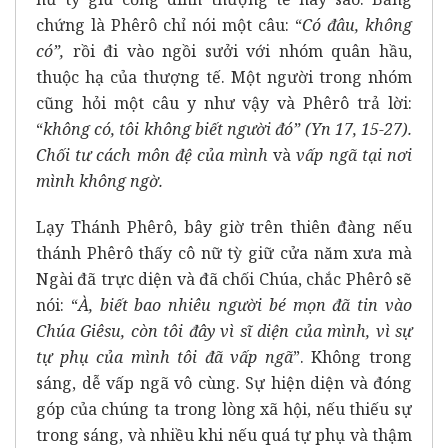
chứng là Phêrô chỉ nói một câu: “
Có đâu, không
có”,
rồi đi vào ngồi sưởi với nhóm quân hầu,
thuộc hạ của thượng tế. Một người trong nhóm
cũng hỏi một câu y như vậy và Phêrô trả lời:
“
không có, tôi không biết người đó” (Yn 17, 15-27).
Chối tư cách môn đệ của mình
và
vấp ngã tại nơi
mình không ngờ.
Lạy Thánh Phêrô, bây giờ trên thiên đàng nếu
thánh Phêrô thấy cô nữ tỳ giữ cửa năm xưa mà
Ngài đã trực diện và đã chối Chúa, chắc Phêrô sẽ
nói: “
À, biết bao nhiêu người bé mọn đã tin vào
Chúa Giêsu, còn tôi đây vì sĩ diện của mình, vì sự
tự phụ của mình tôi đã vấp ngã
”. Không trong
sáng, dễ vấp ngã vô cùng. Sự hiện diện và đóng
góp của chúng ta trong lòng xã hội, nếu thiếu sự
trong sáng, và nhiều khi nếu quá tự phụ và thậm