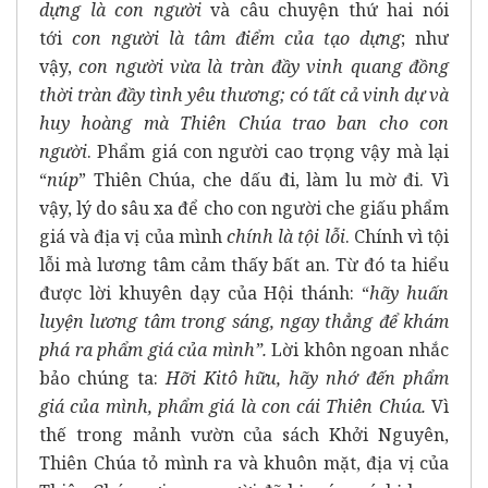
dựng là con người
và câu chuyện thứ hai nói
tới
con người là tâm điểm của tạo dựng
; như
vậy,
con người vừa là tràn đầy vinh quang đồng
thời tràn đầy tình yêu thương; có tất cả vinh dự và
huy hoàng mà Thiên Chúa trao ban cho con
người
. Phẩm giá con người cao trọng vậy mà lại
“
núp
” Thiên Chúa, che dấu đi, làm lu mờ đi. Vì
vậy, lý do sâu xa để cho con người che giấu phẩm
giá và địa vị của mình
chính là tội lỗi
. Chính vì tội
lỗi mà lương tâm cảm thấy bất an. Từ đó ta hiểu
được lời khuyên dạy của Hội thánh: “
hãy huấn
luyện lương tâm trong sáng, ngay thẳng để khám
phá ra phẩm giá của mình”.
Lời khôn ngoan nhắc
bảo chúng ta:
Hỡi Kitô hữu, hãy nhớ đến phẩm
giá của mình, phẩm giá là con cái Thiên Chúa.
Vì
thế trong mảnh vườn của sách Khởi Nguyên,
Thiên Chúa tỏ mình ra và khuôn mặt, địa vị của