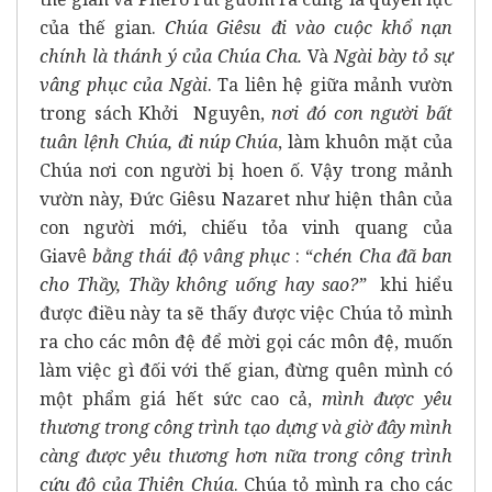
của thế gian.
Chúa Giêsu đi vào cuộc khổ nạn
chính là thánh ý của Chúa Cha.
Và
Ngài bày tỏ sự
vâng phục của Ngài
. Ta liên hệ giữa mảnh vườn
trong sách Khởi Nguyên,
nơi đó con người bất
tuân lệnh Chúa, đi núp Chúa
, làm khuôn mặt của
Chúa nơi con người bị hoen ố. Vậy trong mảnh
vườn này, Đức Giêsu Nazaret như hiện thân của
con người mới, chiếu tỏa vinh quang của
Giavê
bằng thái độ vâng phục
: “
chén Cha đã ban
cho Thầy, Thầy không uống hay sao?”
khi hiểu
được điều này ta sẽ thấy được việc Chúa tỏ mình
ra cho các môn đệ để mời gọi các môn đệ, muốn
làm việc gì đối với thế gian, đừng quên mình có
một phẩm giá hết sức cao cả,
mình được yêu
thương trong công trình tạo dựng và giờ đây mình
càng được yêu thương hơn nữa trong công trình
cứu độ của Thiên Chúa
. Chúa tỏ mình ra cho các