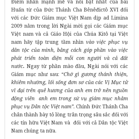
Điểm nhấn mạnh mẽ và nổi bật nhất của bài
Huấn từ của Đức Thánh Cha Bênêđictô XVI đối
với các Đức Giám mục Việt Nam dịp ad Limina
2009 nằm trong lời Ngài mời gọi các Giám mục
Việt nam và cả Giáo Hội của Chúa Kitô tại Việt
nam hãy tập trung tầm nhìn
vào việc phục vụ
dân tộc của mình, bằng cách góp phần vào việc
phát triển toàn diện mỗi con người và cả đất
nước
.
Ngay từ phần mào đầu, Ngài nói với các
Giám mục như sau: “
Chớ gì gương thánh thiện,
khiêm nhường, lối sống đơn sơ của các Vị Mục tử
vĩ đại trên quê hương của anh em trở nên nguồn
động viên anh em trong sứ vụ giám mục nhằm
phục vụ Dân tộc Việt nam”.
Chính Đức Thánh Cha
chân thành bày tỏ lòng trân trọng sâu sắc đối với
các tín hữu Việt Nam và đối với cả Dân tộc Việt
Nam chúng ta nữa.