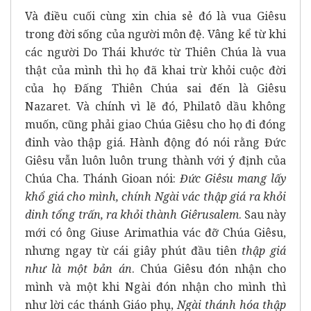
Và điều cuối cùng xin chia sẻ đó là vua Giêsu
trong đời sống của người môn đệ. Vâng kể từ khi
các người Do Thái khước từ Thiên Chúa là vua
thật của mình thì họ đã khai trừ khỏi cuộc đời
của họ Đấng Thiên Chúa sai đến là Giêsu
Nazaret. Và chính vì lẽ đó, Philatô dầu không
muốn, cũng phải giao Chúa Giêsu cho họ đi đóng
đinh vào thập giá. Hành động đó nói rằng Đức
Giêsu vẫn luôn luôn trung thành với ý định của
Chúa Cha. Thánh Gioan nói:
Đức Giêsu mang lấy
khổ giá cho mình, chính Ngài vác thập giá ra khỏi
dinh tổng trấn, ra khỏi thành Giêrusalem
. Sau này
mới có ông Giuse Arimathia vác đỡ Chúa Giêsu,
nhưng ngay từ cái giây phút đầu tiên
thập giá
như là một bản án
. Chúa Giêsu đón nhận cho
mình và một khi Ngài đón nhận cho mình thì
như lời các thánh Giáo phụ,
Ngài thánh hóa thập