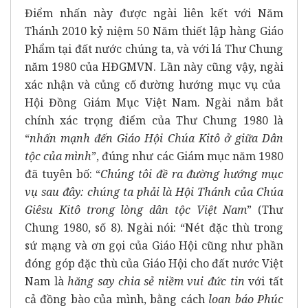
Điểm nhấn này được ngài liên kết với Năm
Thánh 2010 kỷ niệm 50 Năm thiết lập hàng Giáo
Phẩm tại đất nước chúng ta, và với lá Thư Chung
năm 1980 của HĐGMVN. Lần này cũng vậy, ngài
xác nhận và củng cố đường hướng mục vụ của
Hội Đồng Giám Mục Việt Nam. Ngài nắm bắt
chính xác trọng điểm của Thư Chung 1980 là
“
nhấn mạnh đến Giáo Hội Chúa Kitô ở giữa Dân
tộc của mình
”, đúng như các Giám mục năm 1980
đã tuyên bố: “
Chúng tôi đề ra đường hướng mục
vụ sau đây: chúng ta phải là Hội Thánh của Chúa
Giêsu Kitô trong lòng dân tộc Việt Nam
” (Thư
Chung 1980, số 8). Ngài nói: “Nét đặc thù trong
sứ mạng và ơn gọi của Giáo Hội cũng như phần
đóng góp đặc thù của Giáo Hội cho đất nước Việt
Nam là
hăng say chia sẻ niềm vui đức tin
với tất
cả đồng bào của mình, bằng cách
loan báo Phúc