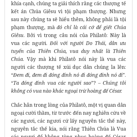
khía cạnh, chúng ta giải thích rằng các thượng tế
kết án Chúa Giêsu vì tội phạm thượng. Nhưng
sau này chúng ta sẽ hiểu thêm, không phải là tội
phạm thượng, mà
đó chỉ là cái cớ để giết Chúa
Giêsu
. Bởi vì trong câu nói của Philatô: Này là
vua các người.
Đối với người Do Thái, dân ưu
tuyển của Thiên Chúa, vua duy nhất là Thiên
Chúa
. Vậy mà khi Philatô nói này là vua các
người các thượng tế xúi dục dân chúng la lên:
“
Đem đi, đem đi đóng đinh nó đi đóng đinh nó đi
”.
“
Ta đóng đinh vua các người sao
”? –
Chúng tôi
không có vua nào khác ngoại trừ hoàng đế César.
Chắc hẳn trong lòng của Philatô, một vị quan dân
ngoại cười thầm, từ trước đến nay nghiên cứu về
các ngươi, các ngươi cứ lấy nguyên tắc thế này,
nguyên tắc thế kia, nói rằng Thiên Chúa là Vua
các ngươi để không tòng phục hoàng đế César