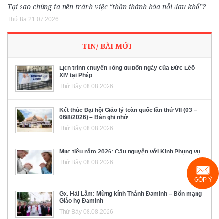
Tại sao chúng ta nên tránh việc “thần thánh hóa nỗi đau khổ”?
Thứ Ba 21.07.2026
TIN/ BÀI MỚI
Lịch trình chuyến Tông du bốn ngày của Đức Lêô
XIV tại Pháp
Thứ Bảy 08.08.2026
Kết thúc Đại hội Giáo lý toàn quốc lần thứ VII (03 –
06/8/2026) – Bản ghi nhớ
Thứ Bảy 08.08.2026
Mục tiêu năm 2026: Cầu nguyện với Kinh Phụng vụ
Thứ Bảy 08.08.2026
GÓP Ý
Gx. Hải Lâm: Mừng kính Thánh Đaminh – Bổn mạng
Giáo họ Đaminh
Thứ Bảy 08.08.2026