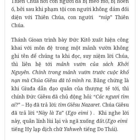
Thiên Chúa nơi con người đã bị méo mó, bị hoen
ố, bởi sau khi phạm tội con người không dám đối
diện với Thiên Chúa, con người “
núp
” Thiên
Chúa.
Thánh Gioan trình bày Đức Kitô xuất hiện công
khai với môn đệ trong một mảnh vườn không
ghi tên để chúng ta khi đọc, suy niệm lời Chúa,
thì liên hệ tới
mảnh vườn của sách Khởi
Nguyên
.
Chính trong mảnh vườn trước cuộc khổ
nạn mà Chúa Giêsu đã tỏ mình ra
. Bằng chứng là
khi Giuđa dẫn đạo quân của thượng tế tới, thì
chính Đức Giêsu đã chủ động hỏi: “
Các ngươi tìm
ai
?” – Họ đã trả lời:
tìm Giêsu Nazaret
. Chúa Giêsu
đã trả lời “
Này là Ta
” (
Ego eimi
) . Khi nghe lời
này, quân lính lùi lại và ngã xuống đất.(
Ego eimi
tiếng Hy lạp dịch chữ
Yahweh
tiếng Do Thái).