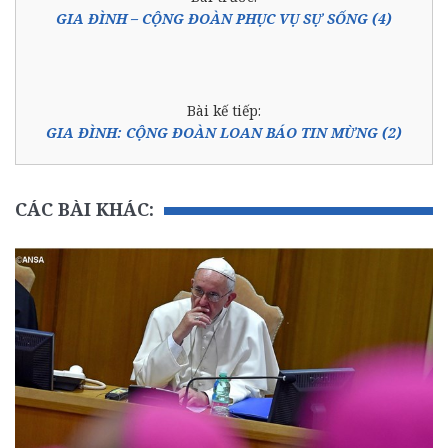
GIA ĐÌNH – CỘNG ĐOÀN PHỤC VỤ SỰ SỐNG (4)
Bài kế tiếp:
GIA ĐÌNH: CỘNG ĐOÀN LOAN BÁO TIN MỪNG (2)
CÁC BÀI KHÁC: