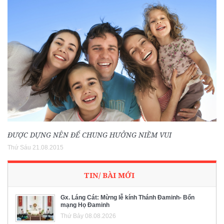
ĐƯỢC DỰNG NÊN ĐỂ CHUNG HƯỞNG NIỀM VUI
Thứ Sáu 21.08.2015
TIN/ BÀI MỚI
Gx. Láng Cát: Mừng lễ kính Thánh Đaminh- Bổn
mạng Họ Đaminh
Thứ Bảy 08.08.2026