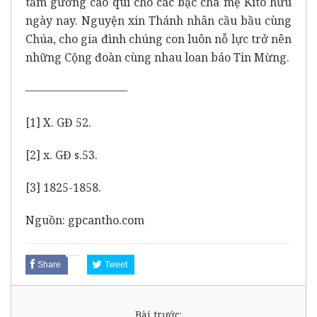
tấm gương cao quí cho các bậc cha mẹ Kitô hữu
ngày nay. Nguyện xin Thánh nhân cầu bầu cùng
Chúa, cho gia đình chúng con luôn nỗ lực trở nên
những Cộng đoàn cùng nhau loan báo Tin Mừng.
—————————
[1] X. GĐ 52.
[2] x. GĐ s.53.
[3] 1825-1858.
Nguồn: gpcantho.com
Share
Tweet
Bài trước: