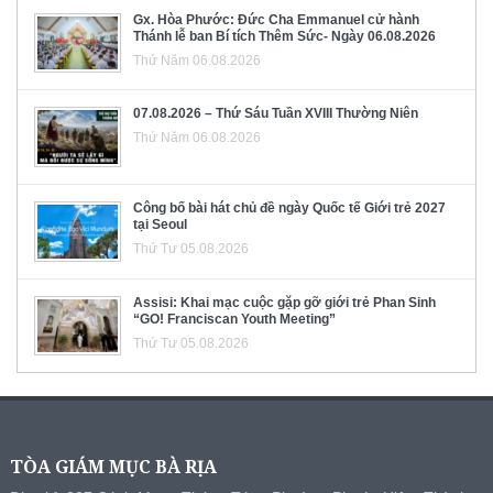
Gx. Hòa Phước: Đức Cha Emmanuel cử hành
Thánh lễ ban Bí tích Thêm Sức- Ngày 06.08.2026
Thứ Năm 06.08.2026
07.08.2026 – Thứ Sáu Tuần XVIII Thường Niên
Thứ Năm 06.08.2026
Công bố bài hát chủ đề ngày Quốc tế Giới trẻ 2027
tại Seoul
Thứ Tư 05.08.2026
Assisi: Khai mạc cuộc gặp gỡ giới trẻ Phan Sinh
“GO! Franciscan Youth Meeting”
Thứ Tư 05.08.2026
TÒA GIÁM MỤC BÀ RỊA