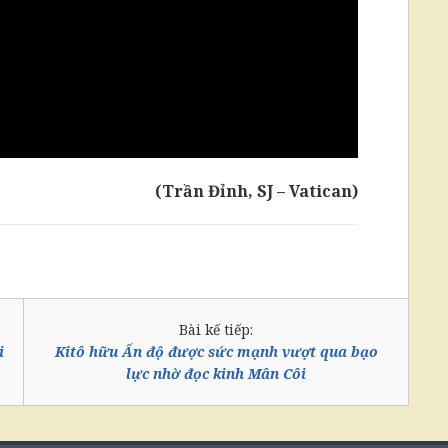
(Trần Đỉnh, SJ – Vatican)
Bài kế tiếp:
i
Kitô hữu Ấn độ được sức mạnh vượt qua bạo
lực nhờ đọc kinh Mân Côi