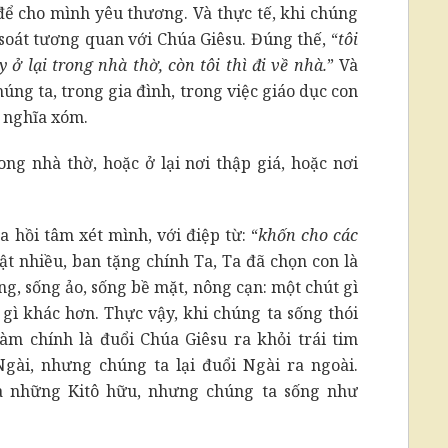
 để cho mình yêu thương. Và thực tế, khi chúng
soát tương quan với Chúa Giêsu. Đúng thế, “
tôi
ở lại trong nhà thờ, còn tôi thì đi về nhà.
” Và
úng ta, trong gia đình, trong việc giáo dục con
g nghĩa xóm.
ong nhà thờ, hoặc ở lại nơi thập giá, hoặc nơi
 hồi tâm xét mình, với điệp từ: “
khốn cho các
hật nhiều, ban tặng chính Ta, Ta đã chọn con là
g, sống ảo, sống bề mặt, nông cạn: một chút gì
 gì khác hơn. Thực vậy, khi chúng ta sống thói
àm chính là đuổi Chúa Giêsu ra khỏi trái tim
gài, nhưng chúng ta lại đuổi Ngài ra ngoài.
là những Kitô hữu, nhưng chúng ta sống như