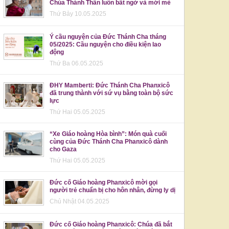
Chúa Thánh Thần luôn bất ngờ và mới mẻ
Thứ Bảy 10.05.2025
Ý cầu nguyện của Đức Thánh Cha tháng
05/2025: Cầu nguyện cho điều kiện lao
động
Thứ Ba 06.05.2025
ĐHY Mamberti: Đức Thánh Cha Phanxicô
đã trung thành với sứ vụ bằng toàn bộ sức
lực
Thứ Hai 05.05.2025
“Xe Giáo hoàng Hòa bình”: Món quà cuối
cùng của Đức Thánh Cha Phanxicô dành
cho Gaza
Thứ Hai 05.05.2025
Đức cố Giáo hoàng Phanxicô mời gọi
người trẻ chuẩn bị cho hôn nhân, đừng ly dị
Chủ Nhật 04.05.2025
Đức cố Giáo hoàng Phanxicô: Chúa đã bắt