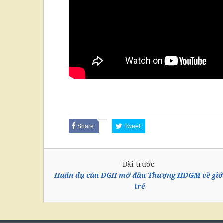
Share
Tweet
Bài trước:
Huấn dụ của ĐGH mở đầu Thượng HĐGM về giớ
trẻ