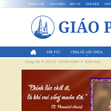
TRANG CHỦ
GIỚI THIỆU
MỤC VỤ
VĂN KIỆN
CHU
TIN TỨC
CHIA SẺ LỜI CHÚA
Trang Chủ
SUY TƯ - GƯƠNG SỐNG
SỐNG ĐẠO