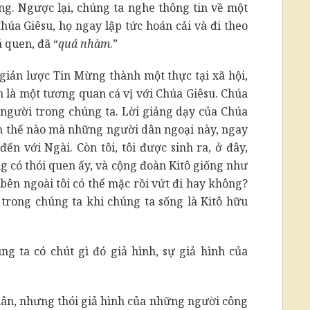
ng. Ngược lại, chúng ta nghe thông tin về một
húa Giêsu, họ ngay lập tức hoán cải và đi theo
 quen, đã “
quá nhàm
.”
a giản lược Tin Mừng thành một thực tại xã hội,
n là một tương quan cá vị với Chúa Giêsu. Chúa
ỗi người trong chúng ta. Lời giảng dạy của Chúa
m thế nào mà những người dân ngoại này, ngay
ến với Ngài. Còn tôi, tôi được sinh ra, ở đây,
g có thói quen ấy, và cộng đoàn Kitô giống như
 bên ngoài tôi có thể mặc rồi vứt đi hay không?
trong chúng ta khi chúng ta sống là Kitô hữu
g ta có chút gì đó giả hình, sự giả hình của
hân, nhưng thói giả hình của những người công