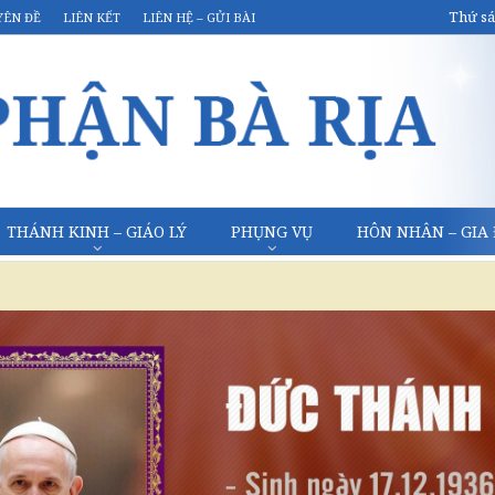
Thứ sá
YÊN ĐỀ
LIÊN KẾT
LIÊN HỆ – GỬI BÀI
THÁNH KINH – GIÁO LÝ
PHỤNG VỤ
HÔN NHÂN – GIA