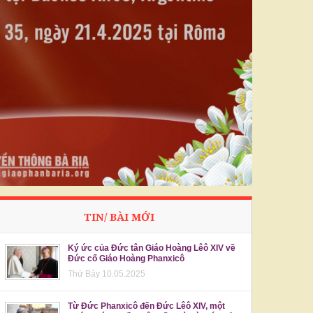
TIN/ BÀI MỚI
Ký ức của Đức tân Giáo Hoàng Lêô XIV về
Đức cố Giáo Hoàng Phanxicô
Thứ Bảy 10.05.2025
Từ Đức Phanxicô đến Đức Lêô XIV, một