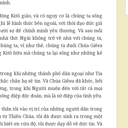
mình.
ồng Kitô giáo, và có nguy cơ là chúng ta sống
hi lễ hình thức bên ngoài, với thói đạo đức giả
ười sợ để chính mình yêu thương. Và sau mỗi
 nhà thờ. Ngài không trở về nhà với chúng ta,
húng ta, vì như thế, chúng ta đuổi Chúa Giêsu
ng Kitô hữu mà chúng ta lại sống như những kẻ
 trong khi những thành phố dân ngoại như Tia
chắc chắn họ sẽ tin. Và Chúa Giêsu đã khóc, bởi
ng, trong khi Người muốn đến với tất cả mọi
hông điệp độc đoán, mà là sứ điệp của tình yêu.
 thân tôi vào vị trí của những người dân trong
u từ Thiên Chúa, tôi đã được sinh ra trong một
ôi biết ơn cứu độ, tôi được dạy dỗ về đức tin. Và