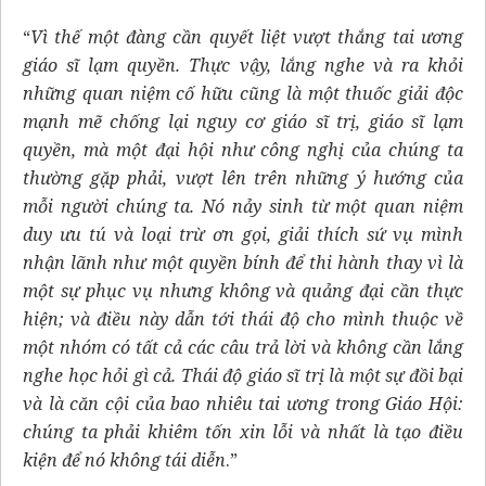
“
Vì thế một đàng cần quyết liệt vượt thắng tai ương
giáo sĩ lạm quyền. Thực vậy, lắng nghe và ra khỏi
những quan niệm cố hữu cũng là một thuốc giải độc
mạnh mẽ chống lại nguy cơ giáo sĩ trị, giáo sĩ lạm
quyền, mà một đại hội như công nghị của chúng ta
thường gặp phải, vượt lên trên những ý hướng của
mỗi người chúng ta. Nó nảy sinh từ một quan niệm
duy ưu tú và loại trừ ơn gọi, giải thích sứ vụ mình
nhận lãnh như một quyền bính để thi hành thay vì là
một sự phục vụ nhưng không và quảng đại cần thực
hiện; và điều này dẫn tới thái độ cho mình thuộc về
một nhóm có tất cả các câu trả lời và không cần lắng
nghe học hỏi gì cả. Thái độ giáo sĩ trị là một sự đồi bại
và là căn cội của bao nhiêu tai ương trong Giáo Hội:
chúng ta phải khiêm tốn xin lỗi và nhất là tạo điều
kiện để nó không tái diễn
.”