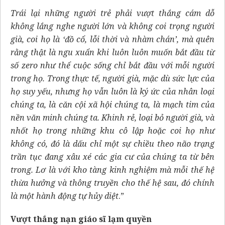
Trái lại những người trẻ phải vượt thắng cám dỗ
không lắng nghe người lớn và không coi trọng người
già, coi họ là ‘đồ cổ, lỗi thời và nhàm chán’, mà quên
rằng thật là ngu xuẩn khi luôn luôn muốn bắt đầu từ
số zero như thể cuộc sống chỉ bắt đầu với mỗi người
trong họ. Trong thực tế, người già, mặc dù sức lực của
họ suy yếu, nhưng họ vẫn luôn là ký ức của nhân loại
chúng ta, là căn cội xã hội chúng ta, là mạch tim của
nền văn minh chúng ta. Khinh rẻ, loại bỏ người già, và
nhốt họ trong những khu cô lập hoặc coi họ như
không có, đó là dấu chỉ một sự chiều theo não trạng
trần tục đang xâu xé các gia cư của chúng ta từ bên
trong. Lơ là với kho tàng kinh nghiệm mà mỗi thế hệ
thừa hưởng và thông truyền cho thế hệ sau, đó chính
là một hành động tự hủy diệt
.”
Vượt thắng nạn giáo sĩ lạm quyền