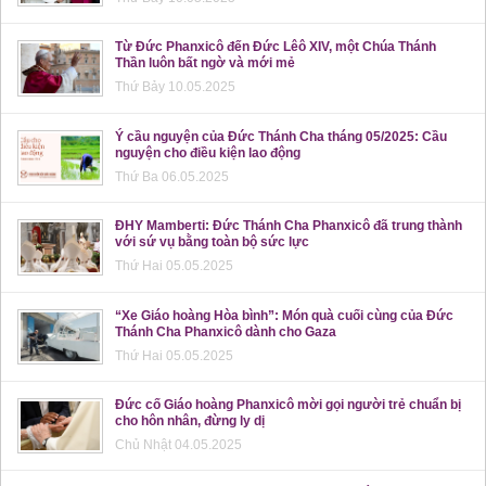
Từ Đức Phanxicô đến Đức Lêô XIV, một Chúa Thánh
Thần luôn bất ngờ và mới mẻ
Thứ Bảy 10.05.2025
Ý cầu nguyện của Đức Thánh Cha tháng 05/2025: Cầu
nguyện cho điều kiện lao động
Thứ Ba 06.05.2025
ĐHY Mamberti: Đức Thánh Cha Phanxicô đã trung thành
với sứ vụ bằng toàn bộ sức lực
Thứ Hai 05.05.2025
“Xe Giáo hoàng Hòa bình”: Món quà cuối cùng của Đức
Thánh Cha Phanxicô dành cho Gaza
Thứ Hai 05.05.2025
Đức cố Giáo hoàng Phanxicô mời gọi người trẻ chuẩn bị
cho hôn nhân, đừng ly dị
Chủ Nhật 04.05.2025