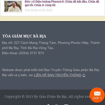
Đức cố Giáo hoàng Phanxicô: Chúa đã bắt đầu. Chúa đã
gọi tôi. Chúa ở cùng tôi
Chủ Nhật 04.05.2025
TÒA GIÁM MỤC BÀ RỊA
Địa chỉ: 227 Cách Mạng Tháng Tám, Phường Phước Hiệp, Thành
phố Bà Rịa, Tỉnh Bà Rịa Vũng Tàu.
Điện thoại: (0254) 3737 873
Website được phát triển bởi Ban Truyền Thông Giáo phận Bà Rịa.
Bài viết và ý kiến, xin
LIÊN HỆ BAN TRUYỀN THÔNG
Copyright © 2013 By Giáo Phận Bà Rịa, All rights reserved.
GÓP Ý