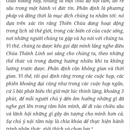
Giáo hoàng này, nhưng là một thái độ nội tâm, ăn rễ
sâu trong một hành vi đức tin. Phân định là phương
pháp và đồng thời là mục đích chúng ta nhắm tới: nó
dựa trên xác tín rằng Thiên Chúa đang hoạt động
trong lịch sử thế giới, trong các biến cố của cuộc sống,
nơi những người chúng ta gặp và họ nói với chúng ta.
Vì thế, chúng ta được kêu gọi đặt mình lắng nghe điều
Chúa Thánh Linh soi sáng cho chúng ta, theo những
thể thức và trong đường hướng nhiều khi ta không
lường trước được. Phân định cần không gian và thời
gian. Vì thế, tôi qui định rằng trong các cuộc họp, các
phiên khoáng đại cũng như trong các cuộc họp ngắn,
cứ 5 bài phát biểu thì giữ một lúc thinh lặng, khoảng 3
phút, để mỗi người chú ý đến âm hưởng những gì đã
nghe gợi lên trong tâm hồn mình, để đi vào chiều sâu
và lãnh hội những gì gây ấn tượng cho mình hơn cả.
Sự chú ý nội tâm này là chìa khóa để thực hiện hành
trình nhận thức, giải thích và chọn lựa.
“