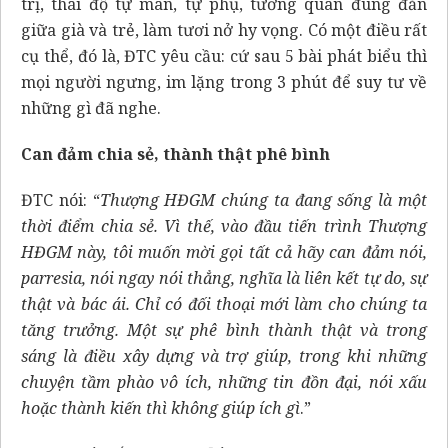
trị, thái độ tự mãn, tự phụ, tương quan đúng đắn
giữa già và trẻ, làm tươi nở hy vọng. Có một điều rất
cụ thể, đó là, ĐTC yêu cầu: cứ sau 5 bài phát biểu thì
mọi người ngưng, im lặng trong 3 phút để suy tư về
những gì đã nghe.
Can đảm chia sẻ, thành thật phê bình
ĐTC nói: “
Thượng HĐGM chúng ta đang sống là một
thời điểm chia sẻ. Vì thế, vào đầu tiến trình Thượng
HĐGM này, tôi muốn mời gọi tất cả hãy can đảm nói,
parresia, nói ngay nói thẳng, nghĩa là liên kết tự do, sự
thật và bác ái. Chỉ có đối thoại mới làm cho chúng ta
tăng trưởng. Một sự phê bình thành thật và trong
sáng là điều xây dựng và trợ giúp, trong khi những
chuyện tầm phào vô ích, những tin đồn đại, nói xấu
hoặc thành kiến thì không giúp ích gì
.”