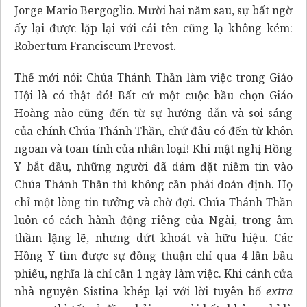
Jorge Mario Bergoglio. Mười hai năm sau, sự bất ngờ
ấy lại được lặp lại với cái tên cũng lạ không kém:
Robertum Franciscum Prevost.
Thế mới nói: Chúa Thánh Thần làm việc trong Giáo
Hội là có thật đó! Bất cứ một cuộc bầu chọn Giáo
Hoàng nào cũng đến từ sự hướng dẫn và soi sáng
của chính Chúa Thánh Thần, chứ đâu có đến từ khôn
ngoan và toan tính của nhân loại! Khi mật nghị Hồng
Y bắt đầu, những người đã dám đặt niềm tin vào
Chúa Thánh Thần thì không cần phải đoán định. Họ
chỉ một lòng tin tưởng và chờ đợi. Chúa Thánh Thần
luôn có cách hành động riêng của Ngài, trong âm
thầm lặng lẽ, nhưng dứt khoát và hữu hiệu. Các
Hồng Y tìm được sự đồng thuận chỉ qua 4 lần bầu
phiếu, nghĩa là chỉ cần 1 ngày làm việc. Khi cánh cửa
nhà nguyện Sistina khép lại với lời tuyên bố
extra