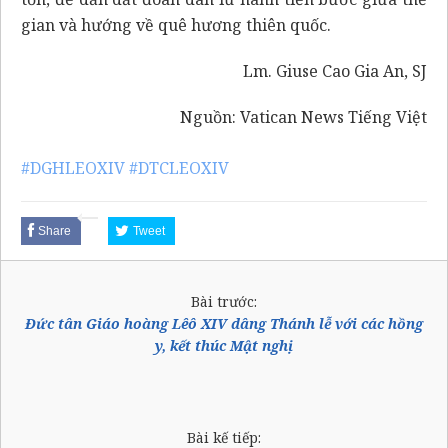
gian và hướng về quê hương thiên quốc.
Lm. Giuse Cao Gia An, SJ
Nguồn:
Vatican News Tiếng Việt
#DGHLEOXIV
#DTCLEOXIV
Share
Tweet
Bài trước:
Đức tân Giáo hoàng Lêô XIV dâng Thánh lễ với các hồng
y, kết thúc Mật nghị
Bài kế tiếp: