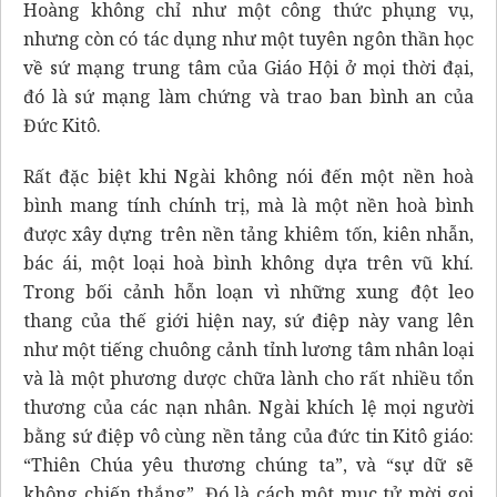
Hoàng không chỉ như một công thức phụng vụ,
nhưng còn có tác dụng như một tuyên ngôn thần học
về sứ mạng trung tâm của Giáo Hội ở mọi thời đại,
đó là sứ mạng làm chứng và trao ban bình an của
Đức Kitô.
Rất đặc biệt khi Ngài không nói đến một nền hoà
bình mang tính chính trị, mà là một nền hoà bình
được xây dựng trên nền tảng khiêm tốn, kiên nhẫn,
bác ái, một loại hoà bình không dựa trên vũ khí.
Trong bối cảnh hỗn loạn vì những xung đột leo
thang của thế giới hiện nay, sứ điệp này vang lên
như một tiếng chuông cảnh tỉnh lương tâm nhân loại
và là một phương dược chữa lành cho rất nhiều tổn
thương của các nạn nhân. Ngài khích lệ mọi người
bằng sứ điệp vô cùng nền tảng của đức tin Kitô giáo:
“Thiên Chúa yêu thương chúng ta”, và “sự dữ sẽ
không chiến thắng”. Đó là cách một mục tử mời gọi