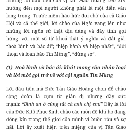
Những lời đầu tiên của vị tân Giáo Hoàng Lêô XIV
hướng đến mọi người không phải là một diễn văn
long trọng. Trước niềm háo hức đợi chờ của cả Giáo
Hội và cả thế giới, lời chào của Ngài vang lên như
những lời ngôn sứ thật dịu dàng và đầy tính gợi
hứng, với một số từ khoá thật ý nghĩa và đắt giá:
“hoà bình và bác ái”; “hiệp hành và hiệp nhất”, “đối
thoại và loan báo Tin Mừng”, “đừng sợ”.
(1) Hoà bình và bác ái: khát mong của nhân loại
và lời mời gọi trở về với cội nguồn Tin Mừng
Lời đầu tiên mà Đức Tân Giáo Hoàng chọn để chào
cộng đoàn là cụm từ giản dị nhưng đầy sức
mạnh:
“Bình an ở cùng tất cả anh chị em!”
Đây là lời
của Đức Kitô Phục Sinh chào các môn đệ khi họ đang
đóng kín trong thế giới của mình vì buồn rầu và sợ
hãi. Lời ấy xuất hiện trên miệng của vị Tân Giáo