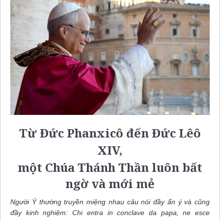
Từ Đức Phanxicô đến Đức Lêô
XIV,
một Chúa Thánh Thần luôn bất
ngờ và mới mẻ
Người Ý thường truyền miệng nhau câu nói đầy ẩn ý và cũng
đầy kinh nghiệm: Chi entra in conclave da papa, ne esce