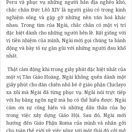
Peru và phục vụ những người bản địa nghèo khó,
chắc chắn Đức Lêô XIV là người giàu có trong kinh
nghiệm sống và gặp gỡ những nền văn hoá khác
nhau. Trong tim của Ngài, chắc chắn có một vị trí
đặc biệt dành cho những người bên lề. Rất giống với
vị tiền nhiệm của mình, Ngài mời gọi chúng ta hành
động và bày tỏ sự gần gũi với những người đau khổ
nhất.
Thật cảm động khi trong giây phút đặc biệt nhất của
một vị Tân Giáo Hoàng, Ngài không quên dành một
giây phút cho đàn chiên nhỏ bé ở giáo phận Chiclayo
xa xôi mà Ngài đã từng phục vụ. Ngài nói trực tiếp
với họ bằng ngôn ngữ mà họ có thể hiểu được. Ngài
cám ơn sự cống hiến và những dấn thân của họ
trong việc xây dựng Giáo Hội. Sau đó, Ngài mới
hướng đến Giáo Phận Roma của mình và nhắn gởi
cho toàn thế giới về việc sống với một thái độ cởi mở