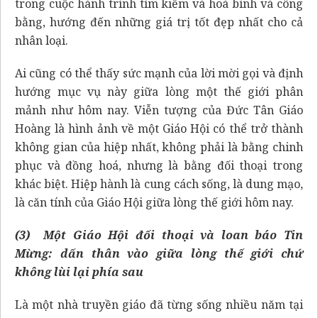
trong cuộc hành trình tìm kiếm và hoà bình và công
bằng, hướng đến những giá trị tốt đẹp nhất cho cả
nhân loại.
Ai cũng có thể thấy sức mạnh của lời mời gọi và định
hướng mục vụ này giữa lòng một thế giới phân
mảnh như hôm nay. Viễn tượng của Đức Tân Giáo
Hoàng là hình ảnh về một Giáo Hội có thể trở thành
không gian của hiệp nhất, không phải là bằng chinh
phục và đồng hoá, nhưng là bằng đối thoại trong
khác biệt. Hiệp hành là cung cách sống, là dung mạo,
là căn tính của Giáo Hội giữa lòng thế giới hôm nay.
(3) Một Giáo Hội đối thoại và loan báo Tin
Mừng: dấn thân vào giữa lòng thế giới chứ
không lùi lại phía sau
Là một nhà truyền giáo đã từng sống nhiều năm tại