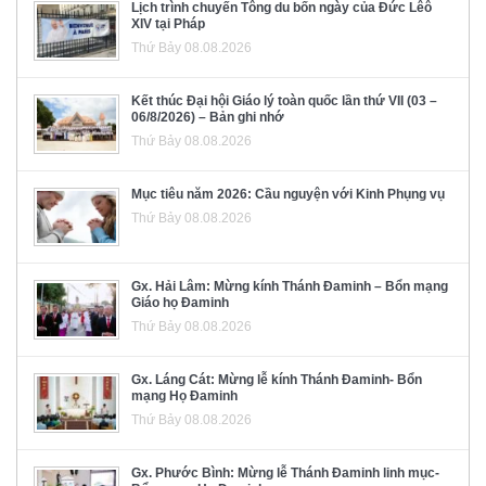
Lịch trình chuyến Tông du bốn ngày của Đức Lêô
XIV tại Pháp
Thứ Bảy 08.08.2026
Kết thúc Đại hội Giáo lý toàn quốc lần thứ VII (03 –
06/8/2026) – Bản ghi nhớ
Thứ Bảy 08.08.2026
Mục tiêu năm 2026: Cầu nguyện với Kinh Phụng vụ
Thứ Bảy 08.08.2026
Gx. Hải Lâm: Mừng kính Thánh Đaminh – Bổn mạng
Giáo họ Đaminh
Thứ Bảy 08.08.2026
Gx. Láng Cát: Mừng lễ kính Thánh Đaminh- Bổn
mạng Họ Đaminh
Thứ Bảy 08.08.2026
Gx. Phước Bình: Mừng lễ Thánh Đaminh linh mục-