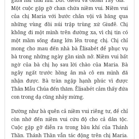
giữa hai thai nhi: Ðức Giêsu và Gioan Tẩy Giả.
Một cuộc gặp gỡ chan chứa niềm vui. Niềm vui
của chị Maria với bước chân vội vã băng qua
những vùng đồi núi trập trùng xứ Giuđê. Chị
không đi một mình trên đường xa, vì chị tin có
một mầm sống đang lớn lên trong chị. Chị chỉ
mong cho mau đến nhà bà Êlisabét để phục vụ
bà trong những ngày gần sinh nở. Niềm vui bất
ngờ của bà chị họ sau lời chào của Maria. Bà
ngây ngất trước hồng ân mà cô em mình đã
nhận được. Bà tràn ngập hạnh phúc vì được
Thân Mẫu Chúa đến thăm. Êlisabét cảm thấy đứa
con trong dạ cũng nhảy mừng.
Dường như bà quên cả niềm vui riêng tư, để chỉ
còn nhớ đến niềm vui cứu độ cho cả dân tộc.
Cuộc gặp gỡ diễn ra trong bầu khí của Thánh
Thần. Thánh Thần vẫn tác động trên chị Maria.