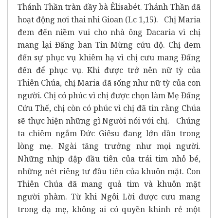
Thánh Thần tràn đầy bà Êlisabét. Thánh Thần đã
hoạt động nơi thai nhi Gioan (Lc 1,15). Chị Maria
đem đến niềm vui cho nhà ông Dacaria vì chị
mang lại Ðấng ban Tin Mừng cứu độ. Chị đem
đến sự phục vụ khiêm hạ vì chị cưu mang Ðấng
đến để phục vụ. Khi được trở nên nữ tỳ của
Thiên Chúa, chị Maria đã sống như nữ tỳ của con
người. Chị có phúc vì chị được chọn làm Mẹ Ðấng
Cứu Thế, chị còn có phúc vì chị đã tin rằng Chúa
sẽ thực hiện những gì Người nói với chị. Chúng
ta chiêm ngắm Ðức Giêsu đang lớn dần trong
lòng mẹ. Ngài tăng trưởng như mọi người.
Những nhịp đập đầu tiên của trái tim nhỏ bé,
những nét riêng tư đầu tiên của khuôn mặt. Con
Thiên Chúa đã mang quả tim và khuôn mặt
người phàm. Từ khi Ngôi Lời được cưu mang
trong dạ mẹ, không ai có quyền khinh rẻ một