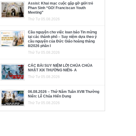
Assisi: Khai mạc cuộc gặp gỡ giới trẻ
Phan Sinh “GO! Franciscan Youth
Meeting”
Thứ Tư 05.08.2026
Cầu nguyện cho việc loan báo Tin mừng
tại các thành phố – Suy niệm dựa theo ý
cầu nguyện của Đức Giáo hoàng tháng
8/2026 phần I
Thứ Tư 05.08.2026
CÁC BÀI SUY NIỆM LỜI CHÚA CHÚA
NHẬT XIX THƯỜNG NIÊN- A
Thứ Tư 05.08.2026
06.08.2026 – Thứ Năm Tuần XVIII Thường
Niên: Lễ Chúa Hiển Dung
Thứ Tư 05.08.2026