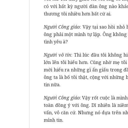
có với bất kỳ người đàn ông nào khác
thương tôi nhiều hơn bất cứ ai.
Người Công giáo
: Vậy tại sao hồi nhỏ
ông phải một mình tự lập. Ông không 
tình yêu à?
Người vô tín
: Thì lúc đầu tôi không h
lớn lên tôi hiểu hơn. Cũng nhờ mẹ tôi 
mới hiểu ra những gì ẩn giấu trong đầ
ông ta là bố tôi thật, cộng với những
tin nữa.
Người Công giáo
: Vậy rốt cuộc là mìn
toàn đồng ý với ông. Dĩ nhiên là niề
vẩn, vô căn cứ. Nhưng nó dựa trên n
mình tin.