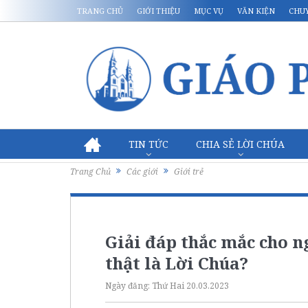
TRANG CHỦ
GIỚI THIỆU
MỤC VỤ
VĂN KIỆN
CHU
TIN TỨC
CHIA SẺ LỜI CHÚA
Trang Chủ
Các giới
Giới trẻ
Giải đáp thắc mắc cho n
thật là Lời Chúa?
Ngày đăng:
Thứ Hai 20.03.2023