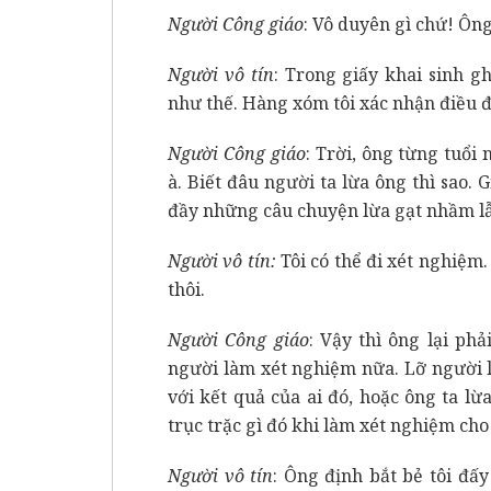
Người Công giáo
: Vô duyên gì chứ! Ôn
Người vô tín
: Trong giấy khai sinh gh
như thế. Hàng xóm tôi xác nhận điều đ
Người Công giáo
: Trời, ông từng tuổi 
à. Biết đâu người ta lừa ông thì sao. G
đầy những câu chuyện lừa gạt nhầm lẫ
Người vô tín:
Tôi có thể đi xét nghiệ
thôi.
Người Công giáo
: Vậy thì ông lại phả
người làm xét nghiệm nữa. Lỡ người 
với kết quả của ai đó, hoặc ông ta lừ
trục trặc gì đó khi làm xét nghiệm cho
Người vô tín
: Ông định bắt bẻ tôi đấy