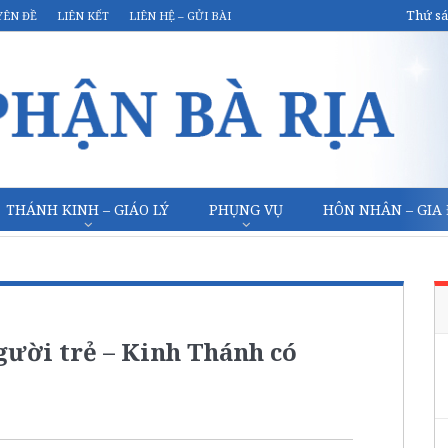
Thứ sá
YÊN ĐỀ
LIÊN KẾT
LIÊN HỆ – GỬI BÀI
THÁNH KINH – GIÁO LÝ
PHỤNG VỤ
HÔN NHÂN – GIA
gười trẻ – Kinh Thánh có