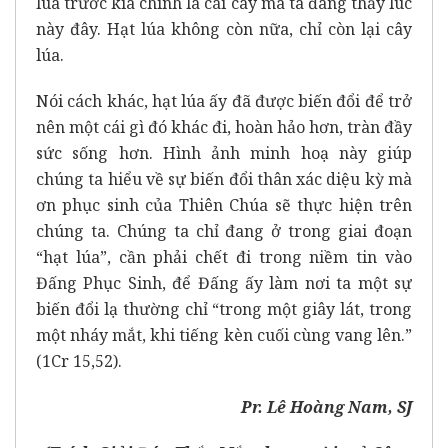
lúa trước kia chính là cái cây mà ta đang thấy lúc
này đây. Hạt lúa không còn nữa, chỉ còn lại cây
lúa.
Nói cách khác, hạt lúa ấy đã được biến đổi để trở
nên một cái gì đó khác đi, hoàn hảo hơn, tràn đầy
sức sống hơn. Hình ảnh minh hoạ này giúp
chúng ta hiểu về sự biến đổi thân xác diệu kỳ mà
ơn phục sinh của Thiên Chúa sẽ thực hiện trên
chúng ta. Chúng ta chỉ đang ở trong giai đoạn
“hạt lúa”, cần phải chết đi trong niềm tin vào
Đấng Phục Sinh, để Đấng ấy làm nơi ta một sự
biến đổi lạ thường chỉ “trong một giây lát, trong
một nháy mắt, khi tiếng kèn cuối cùng vang lên.”
(1Cr 15,52).
Pr. Lê Hoàng Nam, SJ