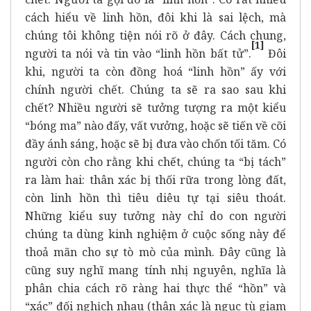
cách hiểu về linh hồn, đôi khi là sai lệch, mà
chúng tôi không tiện nói rõ ở đây. Cách chung,
[1]
người ta nói và tin vào “linh hồn bất tử”.
Đôi
khi, người ta còn đồng hoá “linh hồn” ấy với
chính người chết. Chúng ta sẽ ra sao sau khi
chết? Nhiều người sẽ tưởng tượng ra một kiểu
“bóng ma” nào đấy, vất vưởng, hoặc sẽ tiến về cõi
đầy ánh sáng, hoặc sẽ bị đưa vào chốn tối tăm. Có
người còn cho rằng khi chết, chúng ta “bị tách”
ra làm hai: thân xác bị thối rữa trong lòng đất,
còn linh hồn thì tiêu diêu tự tại siêu thoát.
Những kiểu suy tưởng này chỉ do con người
chúng ta dùng kinh nghiệm ở cuộc sống này để
thoả mãn cho sự tò mò của mình. Đây cũng là
cũng suy nghĩ mang tính nhị nguyên, nghĩa là
phân chia cách rõ ràng hai thực thể “hồn” và
“xác” đối nghịch nhau (thân xác là ngục tù giam