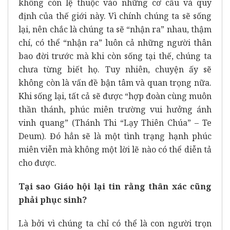
không còn lệ thuộc vào những cơ cấu và quy
định của thế giới này. Vì chính chúng ta sẽ sống
lại, nên chắc là chúng ta sẽ “nhận ra” nhau, thậm
chí, có thể “nhận ra” luôn cả những người thân
bao đời trước mà khi còn sống tại thế, chúng ta
chưa từng biết họ. Tuy nhiên, chuyện ấy sẽ
không còn là vấn đề bận tâm và quan trọng nữa.
Khi sống lại, tất cả sẽ được “hợp đoàn cùng muôn
thần thánh, phúc miên trường vui hưởng ánh
vinh quang” (Thánh Thi “Lạy Thiên Chúa” – Te
Deum). Đó hẳn sẽ là một tình trạng hạnh phúc
miên viễn mà không một lời lẽ nào có thể diễn tả
cho được.
Tại sao Giáo hội lại tin rằng thân xác cũng
phải phục sinh?
Là bởi vì chúng ta chỉ có thể là con người trọn