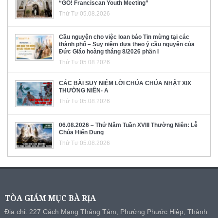
“GO! Franciscan Youth Meeting”
Thứ Tư 05.08.2026
Cầu nguyện cho việc loan báo Tin mừng tại các
thành phố – Suy niệm dựa theo ý cầu nguyện của
Đức Giáo hoàng tháng 8/2026 phần I
Thứ Tư 05.08.2026
CÁC BÀI SUY NIỆM LỜI CHÚA CHÚA NHẬT XIX
THƯỜNG NIÊN- A
Thứ Tư 05.08.2026
06.08.2026 – Thứ Năm Tuần XVIII Thường Niên: Lễ
Chúa Hiển Dung
Thứ Tư 05.08.2026
TÒA GIÁM MỤC BÀ RỊA
Địa chỉ: 227 Cách Mạng Tháng Tám, Phường Phước Hiệp, Thành