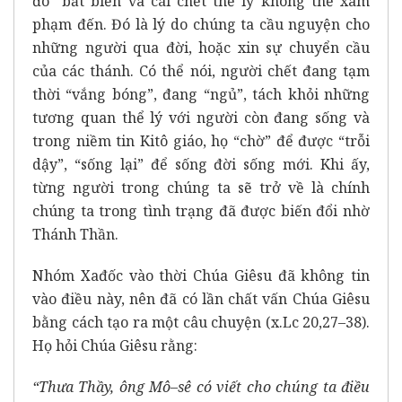
đó” bất biến và cái chết thể lý không thể xâm
phạm đến. Đó là lý do chúng ta cầu nguyện cho
những người qua đời, hoặc xin sự chuyển cầu
của các thánh. Có thể nói, người chết đang tạm
thời “vắng bóng”, đang “ngủ”, tách khỏi những
tương quan thể lý với người còn đang sống và
trong niềm tin Kitô giáo, họ “chờ” để được “trỗi
dậy”, “sống lại” để sống đời sống mới. Khi ấy,
từng người trong chúng ta sẽ trở về là chính
chúng ta trong tình trạng đã được biến đổi nhờ
Thánh Thần.
Nhóm Xađốc vào thời Chúa Giêsu đã không tin
vào điều này, nên đã có lần chất vấn Chúa Giêsu
bằng cách tạo ra một câu chuyện (x.Lc 20,27–38).
Họ hỏi Chúa Giêsu rằng:
“Thưa Thầy, ông Mô–sê có viết cho chúng ta điều