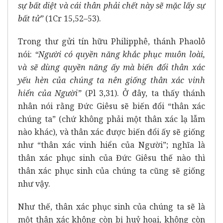
sự bất diệt và cái thân phải chết này sẽ mặc lấy sự
bất tử”
(1Cr 15,52–53).
Trong thư gửi tín hữu Philipphê, thánh Phaolô
nói:
“Người có quyền năng khắc phục muôn loài,
và sẽ dùng quyền năng ấy mà biến đổi thân xác
yếu hèn của chúng ta nên giống thân xác vinh
hiển của Người”
(Pl 3,31). Ở đây, ta thấy thánh
nhân nói rằng Đức Giêsu sẽ biến đổi “thân xác
chúng ta” (chứ không phải một thân xác lạ lẫm
nào khác), và thân xác được biến đổi ấy sẽ giống
như “thân xác vinh hiển của Người”; nghĩa là
thân xác phục sinh của Đức Giêsu thế nào thì
thân xác phục sinh của chúng ta cũng sẽ giống
như vậy.
Như thế, thân xác phục sinh của chúng ta sẽ là
một thân xác không còn bị huỷ hoại, không còn