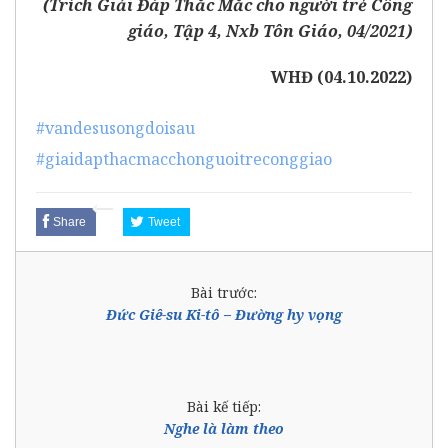
(Trích
Giải Đáp Thắc Mắc cho người trẻ Công
giáo
, Tập 4, Nxb Tôn Giáo, 04/2021)
WHĐ (04.10.2022)
#vandesusongdoisau
#giaidapthacmacchonguoitreconggiao
Share
Tweet
Bài trước:
Đức Giê-su Ki-tô – Đường hy vọng
Bài kế tiếp:
Nghe là làm theo