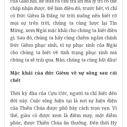
của Giáo hội, để đưa ra câu trả lời mà lý trí có thể
chấp nhận được. Để làm điều đó, trước hết, vì chỉ
có Đức Giêsu là Đấng từ trời xuống nên biết rõ
mọi sự trên trời, chúng ta cùng lược lại Tin
Mừng, xem Ngài mặc khải cho chúng ta biết điều
gì. Sau đó, chúng ta hãy cùng chiêm ngắm chính
Đức Giêsu phục sinh, vì sự phục sinh của Ngài
cho chúng ta biết về tình trạng phục sinh mà
chúng ta sẽ trải qua. Nào, chúng ta cùng bắt đầu!
Mặc khải của đức Giêsu về sự sống sau cái
chết
Thời kỳ đầu của Cựu Ước, người ta chỉ biết đến
đời này. Cuộc sống hiện tại là nơi sự hiện diện
của Thiên Chúa được phô bày cách trọn vẹn. Vì
thế, giàu có được xem là điềm may, một diễm
phúc, được Thiên Chúa ân thưởng. Đến thời Hy