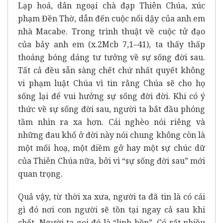
Lạp hoá, dân ngoại chà đạp Thiên Chúa, xúc
phạm Đền Thờ, dẫn đến cuộc nổi dậy của anh em
nhà Macabe. Trong trình thuật về cuộc tử đạo
của bảy anh em (x.2Mcb 7,1–41), ta thấy thấp
thoáng bóng dáng tư tưởng về sự sống đời sau.
Tất cả đều sẵn sàng chết chứ nhất quyết không
vi phạm luật Chúa vì tin rằng Chúa sẽ cho họ
sống lại để vui hưởng sự sống đời đời. Khi có ý
thức về sự sống đời sau, người ta bắt đầu phóng
tầm nhìn ra xa hơn. Cái nghèo nói riêng và
những đau khổ ở đời này nói chung không còn là
một mối hoạ, một điềm gở hay một sự chúc dữ
của Thiên Chúa nữa, bởi vì “sự sống đời sau” mới
quan trọng.
Quả vậy, từ thời xa xưa, người ta đã tin là có cái
gì đó nơi con người sẽ tồn tại ngay cả sau khi
chết. Người ta gọi đó là “linh hồn”. Có rất nhiều