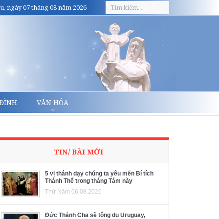
u, ngày 07 tháng 08 năm 2026
 ĐÌNH
VĂN HÓA
TIN/ BÀI MỚI
5 vị thánh dạy chúng ta yêu mến Bí tích
Thánh Thể trong tháng Tám này
Thứ Năm 06.08.2026
Đức Thánh Cha sẽ tông du Uruguay,