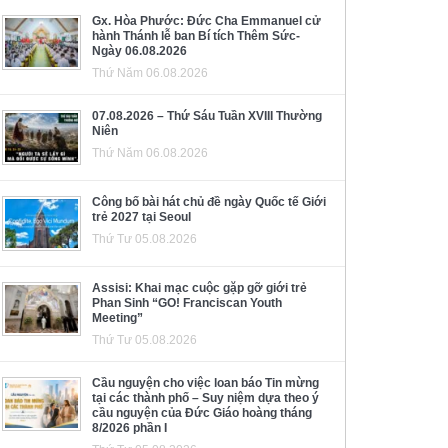
Gx. Hòa Phước: Đức Cha Emmanuel cử
hành Thánh lễ ban Bí tích Thêm Sức-
Ngày 06.08.2026
Thứ Năm 06.08.2026
07.08.2026 – Thứ Sáu Tuần XVIII Thường
Niên
Thứ Năm 06.08.2026
Công bố bài hát chủ đề ngày Quốc tế Giới
trẻ 2027 tại Seoul
Thứ Tư 05.08.2026
Assisi: Khai mạc cuộc gặp gỡ giới trẻ
Phan Sinh “GO! Franciscan Youth
Meeting”
Thứ Tư 05.08.2026
Cầu nguyện cho việc loan báo Tin mừng
tại các thành phố – Suy niệm dựa theo ý
cầu nguyện của Đức Giáo hoàng tháng
8/2026 phần I