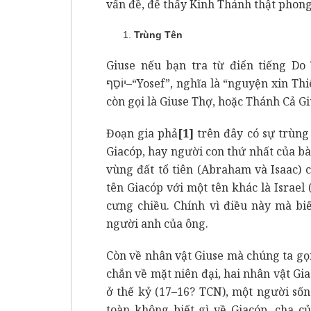
vấn đề, để thấy Kinh Thánh thật phong
Trùng Tên
Giuse nếu bạn tra từ điển tiếng Do
יוֹסֵף–“Yosef”, nghĩa là “nguyện xin Thiên Chúa tăng thêm”. Về thánh Giuse, chúng ta
còn gọi là Giuse Thợ, hoặc Thánh Cả G
Đoạn gia phả
[1]
trên đây có sự trùng 
Giacóp, hay người con thứ nhất của bà R
vùng đất tổ tiên (Abraham và Isaac) 
tên Giacóp với một tên khác là Israel
cưng chiều. Chính vì điều này mà bi
người anh của ông.
Còn về nhân vật Giuse mà chúng ta gọi
chắn về mặt niên đại, hai nhân vật G
ở thế kỷ (17–16? TCN), một người sốn
toàn không biết gì về Giacóp, cha c