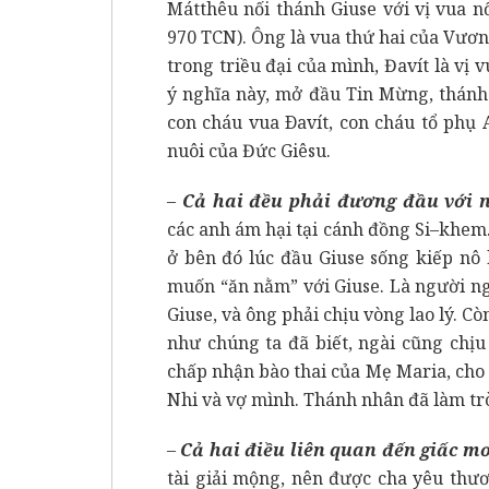
Mátthêu nối thánh Giuse với vị vua nổ
970 TCN). Ông là vua thứ hai của Vươn
trong triều đại của mình, Đavít là vị v
ý nghĩa này, mở đầu Tin Mừng, thánh 
con cháu vua Ðavít, con cháu tổ phụ
nuôi của Đức Giêsu.
–
Cả hai đều phải đương đầu với 
các anh ám hại tại cánh đồng Si–khem.
ở bên đó lúc đầu Giuse sống kiếp nô 
muốn “ăn nằm” với Giuse. Là người nga
Giuse, và ông phải chịu vòng lao lý. Cò
như chúng ta đã biết, ngài cũng chịu
chấp nhận bào thai của Mẹ Maria, cho
Nhi và vợ mình. Thánh nhân đã làm t
–
Cả hai điều liên quan đến giấc mơ
tài giải mộng, nên được cha yêu thư