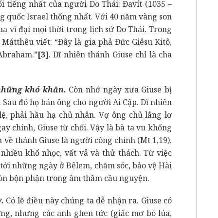
i tiếng nhất của người Do Thái: Ðavít (1035 –
g quốc Israel thống nhất. Với 40 năm vàng son
ua vĩ đại mọi thời trong lịch sử Do Thái. Trong
Mátthêu viết: “Ðây là gia phả Ðức Giêsu Kitô,
 Abraham.”
[3]
. Dĩ nhiên thánh Giuse chỉ là cha
những khó khăn.
Còn nhớ ngày xưa Giuse bị
 Sau đó họ bán ông cho người Ai Cập. Dĩ nhiên
lệ, phải hầu hạ chủ nhân. Vợ ông chủ lẳng lơ
y chính, Giuse từ chối. Vậy là bà ta vu khống
n về thánh Giuse là người công chính (Mt 1,19),
 nhiều khổ nhọc, vất vả và thử thách. Từ việc
 tới những ngày ở Bêlem, chăm sóc, bảo vệ Hài
ròn bộn phận trong âm thầm cầu nguyện.
.
Có lẽ điều này chúng ta dễ nhận ra. Giuse có
ơng, nhưng các anh ghen tức (giấc mơ bó lúa,