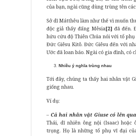
của bạn, ngài cũng dùng trùng tên các
Sở dĩ Mátthêu làm như thế vì muốn thu
độc giả thấy đấng Mêsia
[2]
đã đến. Đ
hứu cứu độ Thiên Chúa nói với tổ phụ
Đức Giêsu Kitô. Đức Giêsu đến với n
Ước đã loan báo. Ngài có gia đình, có c
Nhiều ý nghĩa trùng nhau
Tới đây, chúng ta thấy hai nhân vật 
giống nhau.
Ví dụ:
–
Cả hai nhân vật Giuse có lên qua
Thái, dĩ nhiên ông nội (Isaac) hoặc
trọng. Họ là những tổ phụ vĩ đại củ