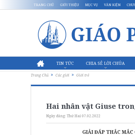
TRANG CHỦ
GIỚI THIỆU
MỤC VỤ
VĂN KIỆN
CHU
TIN TỨC
CHIA SẺ LỜI CHÚA
Trang Chủ
Các giới
Giới trẻ
Hai nhân vật Giuse tro
Ngày đăng:
Thứ Hai 07.02.2022
GIẢI ĐÁP THẮC MẮC