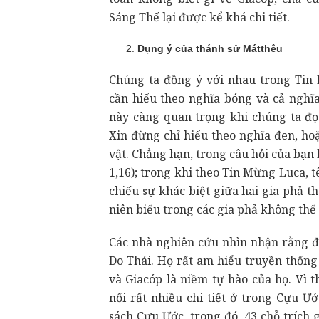
Sáng Thế lại được kể khá chi tiết.
Dụng ý của thánh sử Mátthêu
Chúng ta đồng ý với nhau trong Tin
cần hiểu theo nghĩa bóng và cả nghĩa
này càng quan trọng khi chúng ta đọ
Xin đừng chỉ hiểu theo nghĩa đen, hoặ
vật. Chẳng hạn, trong câu hỏi của bạn
1,16); trong khi theo Tin Mừng Luca, tên
chiếu sự khác biệt giữa hai gia phả t
niên biểu trong các gia phả không thể 
Các nhà nghiên cứu nhìn nhận rằng đ
Do Thái. Họ rất am hiểu truyền thốn
và Giacóp là niềm tự hào của họ. Vì 
nối rất nhiều chi tiết ở trong Cựu Ướ
sách Cựu Ước, trong đó, 43 chỗ trích