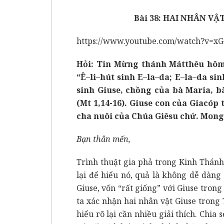
Bài 38:
HAI NHÂN VẬ
https://www.youtube.com/watch?v=x
Hỏi: Tin Mừng thánh Mátthêu hôm
“Ê–li–hút sinh E–la–da; E–la–da si
sinh Giuse, chồng của bà Maria, b
(Mt 1,14-16). Giuse con của Giacóp
cha nuôi của Chúa Giêsu chứ. Mong 
Bạn thân mến,
Trình thuật gia phả trong Kinh Thánh 
lại để hiểu nó, quả là không dễ dàng
Giuse, vốn “rất giống” với Giuse tro
ta xác nhận hai nhân vật Giuse trong
hiểu rõ lại cần nhiều giải thích. Chia