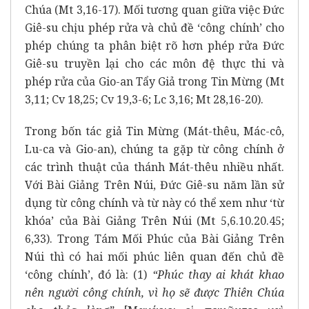
Chúa (Mt 3,16-17). Mối tương quan giữa việc Đức
Giê-su chịu phép rửa và chủ đề ‘công chính’ cho
phép chúng ta phân biệt rõ hơn phép rửa Đức
Giê-su truyền lại cho các môn đệ thực thi và
phép rửa của Gio-an Tẩy Giả trong Tin Mừng (Mt
3,11; Cv 18,25; Cv 19,3-6; Lc 3,16; Mt 28,16-20).
Trong bốn tác giả Tin Mừng (Mát-thêu, Mác-cô,
Lu-ca và Gio-an), chúng ta gặp từ công chính ở
các trình thuật của thánh Mát-thêu nhiều nhất.
Với Bài Giảng Trên Núi, Đức Giê-su năm lần sử
dụng từ công chính và từ này có thể xem như ‘từ
khóa’ của Bài Giảng Trên Núi (Mt 5,6.10.20.45;
6,33). Trong Tám Mối Phúc của Bài Giảng Trên
Núi thì có hai mối phúc liên quan đến chủ đề
‘công chính’, đó là: (1)
“Phúc thay ai khát khao
nên người công chính, vì họ sẽ được Thiên Chúa