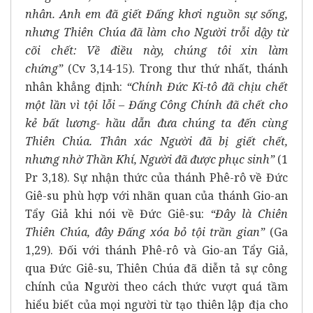
nhân. Anh em đã giết Đấng khơi nguồn sự sống,
nhưng Thiên Chúa đã làm cho Người trỗi dậy từ
cõi chết: Về điều này, chúng tôi xin làm
chứng”
(Cv 3,14-15). Trong thư thứ nhất, thánh
nhân khẳng định:
“Chính Đức Ki-tô đã chịu chết
một lần vì tội lỗi – Đấng Công Chính đã chết cho
kẻ bất lương- hầu dẫn đưa chúng ta đến cùng
Thiên Chúa. Thân xác Người đã bị giết chết,
nhưng nhờ Thần Khí, Người đã được phục sinh”
(1
Pr 3,18). Sự nhận thức của thánh Phê-rô về Đức
Giê-su phù hợp với nhãn quan của thánh Gio-an
Tẩy Giả khi nói về Đức Giê-su:
“Đây là Chiên
Thiên Chúa, đây Đấng xóa bỏ tội trần gian”
(Ga
1,29). Đối với thánh Phê-rô và Gio-an Tẩy Giả,
qua Đức Giê-su, Thiên Chúa đã diễn tả sự công
chính của Người theo cách thức vượt quá tầm
hiểu biết của mọi người từ tạo thiên lập địa cho