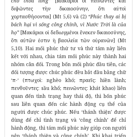
cho thỏa lòng”
[Μακάριοι οἱ πεινῶντες καὶ
διψῶντες τὴν δικαιοσύνην, ὅτι αὐτοὶ
χορτασθήσονται]
(Mt 5,6) và (2)
“Phúc thay ai bị
bách hại vì sống công chính, vì Nước Trời là của
họ”
[Μακάριοι οἱ δεδιωγμένοι ἕνεκεν δικαιοσύνης,
ὅτι αὐτῶν ἐστιν ἡ βασιλεία τῶν οὐρανῶν] (Mt
5,10). Hai mối phúc thứ tư và thứ tám này liên
kết với nhau, chia tám mối phúc này thành hai
nhóm cân đối. Trong bốn mối phúc đầu tiên, các
đối tượng được chúc phúc đều bắt đầu bằng chữ
‘π-‘ (πτωχοὶ: nghèo khó; πραεῖς: hiền lành;
πενθοῦντες: sầu khổ; πεινῶντες: khát khao) liên
quan đến tình trạng hay thái độ, thì bốn phúc
sau liên quan đến các hành động cụ thể của
người được chúc phúc. Nếu ‘thánh thiện’ được
dùng để chỉ tình trạng và ‘công chính’ để chỉ
hành động, thì tám mối phúc này giúp con người
nên ‘thánh thiện và công chính’. Khi khai triển