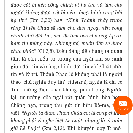
được cắt bì nên công chính vì họ tin, và làm cho
người không được cắt bì nên công chính cũng bởi
họ tin”
(Rm 3,30) hay:
“Kinh Thánh thấy trước
rằng Thiên Chúa sẽ làm cho dân ngoại nên công
chính nhờ đức tin, nên đã tiên báo cho ông Áp-ra-
ham tin mừng này: Nhờ ngươi, muôn dân sẽ được
chúc phúc”
(Gl 3,8). Điều đáng để chúng ta quan
tâm là cần hiểu tư tưởng của ngài khi so sánh
giữa đức tin và công chính, đức tin và lề luật, đức
tin và lý trí. Thánh Phao-lô không phải là người
theo ‘chủ nghĩa duy tín’ (fideism), nghĩa là chỉ có
‘tin’, những điều khác không quan trọng. Ngược
lại, tư tưởng của ngài rất quân bình, hòa hợp.
Chẳng hạn, trong thư gửi tín hữu Rô-ma, ngài
GÓP Ý
viết:
“Người ta được Thiên Chúa coi là công chính,
không phải vì nghe biết Lề Luật, nhưng là vì tuân
giữ Lề Luật”
(Rm 2,13). Khi khuyên dạy Ti-mô-