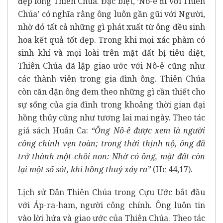
đẹp lòng Thiên Chúa. Đặc biệt, ‘Nô-ê đi với Thiên
Chúa’ có nghĩa rằng ông luôn gần gũi với Người,
nhờ đó tất cả những gì phát xuất từ ông đều sinh
hoa kết quả tốt đẹp. Trong khi mọi xác phàm có
sinh khí và mọi loài trên mặt đất bị tiêu diệt,
Thiên Chúa đã lập giao ước với Nô-ê cũng như
các thành viên trong gia đình ông. Thiên Chúa
còn căn dặn ông đem theo những gì cần thiết cho
sự sống của gia đình trong khoảng thời gian đại
hồng thủy cũng như tương lai mai ngày. Theo tác
giả sách Huấn Ca:
“Ông Nô-ê được xem là người
công chính vẹn toàn; trong thời thịnh nộ, ông đã
trở thành một chồi non: Nhờ có ông, mặt đất còn
lại một số sót, khi hồng thuỷ xảy ra”
(Hc 44,17).
Lịch sử Dân Thiên Chúa trong Cựu Ước bắt đầu
với Áp-ra-ham, người công chính. Ông luôn tin
vào lời hứa và giao ước của Thiên Chúa. Theo tác