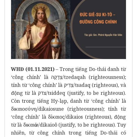
WHĐ (01.11.2021)
–
Trong tiếng Do-thái danh từ
‘công chính’ là צְדָקָה/tzedaqah (righteousness);
tính từ ‘công chính’ là צַדִיק/tsadaq (righteous), và
động từ là צדק/tsiddeq (justify, to be righteous).
Còn trong tiếng Hy-lạp, danh từ ‘công chính’ là
δικαιοσύνη/dikaiosune (righteousness); tính từ
‘công chính’ là δίκαιος/dikaios (righteous), động
từ là δικαιόω/dikaioô (justify, to be righteous). Tuy
nhiên, từ công chính trong tiếng Do-thái có