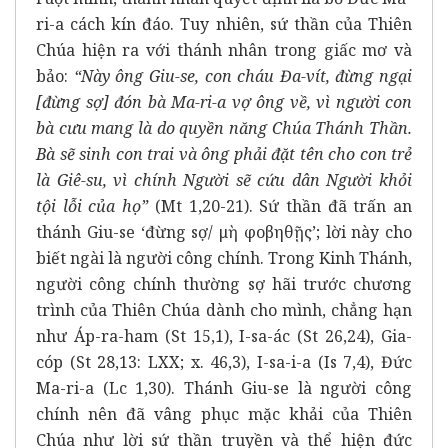
ri-a cách kín đáo. Tuy nhiên, sứ thần của Thiên
Chúa hiện ra với thánh nhân trong giấc mơ và
bảo:
“Này ông Giu-se, con cháu Đa-vít, đừng ngại
[đừng sợ] đón bà Ma-ri-a vợ ông về, vì người con
bà cưu mang là do quyền năng Chúa Thánh Thần.
Bà sẽ sinh con trai và ông phải đặt tên cho con trẻ
là Giê-su, vì chính Người sẽ cứu dân Người khỏi
tội lỗi của họ”
(Mt 1,20-21). Sứ thần đã trấn an
thánh Giu-se ‘đừng sợ/ μὴ φοβηθῇς’; lời này cho
biết ngài là người công chính. Trong Kinh Thánh,
người công chính thường sợ hãi trước chương
trình của Thiên Chúa dành cho mình, chẳng hạn
như Áp-ra-ham (St 15,1), I-sa-ác (St 26,24), Gia-
cóp (St 28,13: LXX; x. 46,3), I-sa-i-a (Is 7,4), Đức
Ma-ri-a (Lc 1,30). Thánh Giu-se là người công
chính nên đã vâng phục mặc khải của Thiên
Chúa như lời sứ thần truyền và thể hiện đức