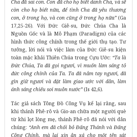
Cha đã sai con. Con đã cho họ biết danh Cha, và sẽ
còn cho họ biết nữa, để tình Cha đã yêu thương
con, ở trong họ, và con cũng ở trong họ nữa”
(Ga
17,25-26). Với Đức Giê-su, Đức Chúa Cha là
Nguồn Gốc và là Mô Phạm (Paradigm) của các
hình thức công chính trong thế giới thụ tạo. Tư
tưởng, lời nói và việc làm của Đức Giê-su kiện
toàn mặc khải Thiên Chúa trong Cựu Ước:
“Ta là
Đức Chúa, Ta đã gọi ngươi, vì muốn làm sáng tỏ
đức công chính của Ta. Ta đã nắm tay ngươi, đã
gìn giữ ngươi và đặt làm giao ước với dân, làm
ánh sáng chiếu soi muôn nước”
(Is 42,6).
Tác giả sách Tông Đồ Công Vụ kể lại rằng, sau
khi thánh Phê-rô và Gio-an chữa một người què
từ khi lọt lòng mẹ, thánh Phê-rô đã nói với dân
chúng:
“Anh em đã chối bỏ Đấng Thánh và Đấng
Công Chính, mà lại xin ân xá cho một tên sát