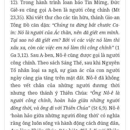
12). Trong hành trình loan báo Tin Mừng, Đức
Giê-su cũng gọi A-ben là người công chính (Mt
23,35). Khi viết thư cho các tín hữu, thánh Gio-an
Tông Đồ căn dặn:
“Chúng ta đừng bắt chước Ca-
in: Nó là người của Ác thần, nên đã giết em mình.
Tại sao nó đã giết em? Bởi vì các việc nó làm thì
xấu xa, còn các việc em nó làm thì công chính”
(1
Ga 3,12). Sau A-ben, Nô-ê cũng được gọi là người
công chính. Theo sách Sáng Thế, sau khi Nguyên
Tổ nhân loại sa ngã, sự gian ác của con người
ngày càng gia tăng trên mặt đất. Nô-ê đã không
theo vết chân của những người đương thời
nhưng theo thánh ý Thiên Chúa:
“Ông Nô-ê là
người công chính, hoàn hảo giữa những người
đồng thời, và ông đi với Thiên Chúa”
(St 6,9). Nô-ê
‘hoàn hảo giữa những người đồng thời’ có nghĩa
rằng ông luôn sống và hành động cách đúng đắn,