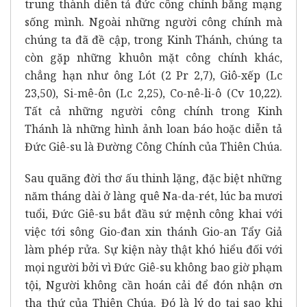
trung thành diễn tả đức công chính bằng mạng
sống mình. Ngoài những người công chính mà
chúng ta đã đề cập, trong Kinh Thánh, chúng ta
còn gặp những khuôn mặt công chính khác,
chẳng hạn như ông Lót (2 Pr 2,7), Giô-xếp (Lc
23,50), Si-mê-ôn (Lc 2,25), Co-nê-li-ô (Cv 10,22).
Tất cả những người công chính trong Kinh
Thánh là những hình ảnh loan báo hoặc diễn tả
Đức Giê-su là Đường Công Chính của Thiên Chúa.
Sau quãng đời thơ ấu thinh lặng, đặc biệt những
năm tháng dài ở làng quê Na-da-rét, lúc ba mươi
tuổi, Đức Giê-su bắt đầu sứ mệnh công khai với
việc tới sông Gio-đan xin thánh Gio-an Tẩy Giả
làm phép rửa. Sự kiện này thật khó hiểu đối với
mọi người bởi vì Đức Giê-su không bao giờ phạm
tội, Người không cần hoán cải để đón nhận ơn
tha thứ của Thiên Chúa. Đó là lý do tại sao khi