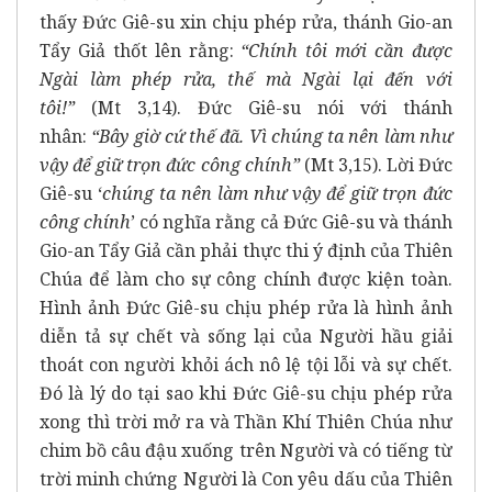
thấy Đức Giê-su xin chịu phép rửa, thánh Gio-an
Tẩy Giả thốt lên rằng:
“Chính tôi mới cần được
Ngài làm phép rửa, thế mà Ngài lại đến với
tôi!”
(Mt 3,14). Đức Giê-su nói với thánh
nhân:
“Bây giờ cứ thế đã. Vì chúng ta nên làm như
vậy để giữ trọn đức công chính”
(Mt 3,15). Lời Đức
Giê-su ‘
chúng ta nên làm như vậy để giữ trọn đức
công chính
’ có nghĩa rằng cả Đức Giê-su và thánh
Gio-an Tẩy Giả cần phải thực thi ý định của Thiên
Chúa để làm cho sự công chính được kiện toàn.
Hình ảnh Đức Giê-su chịu phép rửa là hình ảnh
diễn tả sự chết và sống lại của Người hầu giải
thoát con người khỏi ách nô lệ tội lỗi và sự chết.
Đó là lý do tại sao khi Đức Giê-su chịu phép rửa
xong thì trời mở ra và Thần Khí Thiên Chúa như
chim bồ câu đậu xuống trên Người và có tiếng từ
trời minh chứng Người là Con yêu dấu của Thiên