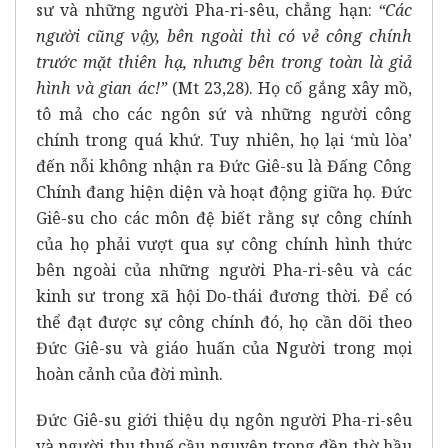
sư và những người Pha-ri-sêu, chẳng hạn:
“Các
người cũng vậy, bên ngoài thì có vẻ công chính
trước mặt thiên hạ, nhưng bên trong toàn là giả
hình và gian ác!”
(Mt 23,28). Họ cố gắng xây mồ,
tô mả cho các ngôn sứ và những người công
chính trong quá khứ. Tuy nhiên, họ lại ‘mù lòa’
đến nỗi không nhận ra Đức Giê-su là Đấng Công
Chính đang hiện diện và hoạt động giữa họ. Đức
Giê-su cho các môn đệ biết rằng sự công chính
của họ phải vượt qua sự công chính hình thức
bên ngoài của những người Pha-ri-sêu và các
kinh sư trong xã hội Do-thái đương thời. Để có
thể đạt được sự công chính đó, họ cần dõi theo
Đức Giê-su và giáo huấn của Người trong mọi
hoàn cảnh của đời mình.
Đức Giê-su giới thiệu dụ ngôn
người Pha-ri-sêu
và người thu thuế cầu nguyện trong đền thờ hầu