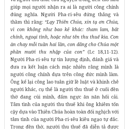
giúp mọi người nhận ra ai là người công chính
đúng nghĩa. Người Pha-ri-sêu đứng thẳng và
thầm thì rằng:
“Lạy Thiên Chúa, xin tạ ơn Chúa,
vì con không như bao kẻ khác: tham lam, bất
chính, ngoại tình, hoặc như tên thu thuế kia. Con
ăn chay mỗi tuần hai lần, con dâng cho Chúa một
phần mười thu nhập của con”
(Lc 18,11-12).
Người Pha-ri-sêu tự tin lượng định, đánh giá và
đưa ra kết luận cách mặc nhiên rằng mình là
người công chính dựa trên công đức mình làm.
Ông kể lại công lao tuân giữ lề luật và khinh chê
người khác, cụ thể là người thu thuế ở cuối đền
thờ đang cúi mình, đấm ngực ăn năn hối cải.
Tâm tình của người thu thuế khi ông khiêm tốn
cậy dựa vào Thiên Chúa hoàn toàn đối nghịch với
tâm tình của người Pha-ri-sêu kiêu ngạo tự đắc.
Trong đền thờ, người thu thuế đã diễn tả được