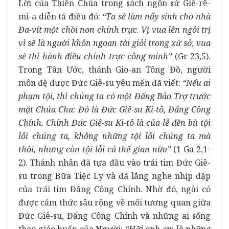
Lời của Thiên Chúa trong sách ngôn sứ Giê-rê-
mi-a diễn tả điều đó:
“Ta sẽ làm nẩy sinh cho nhà
Đa-vít một chồi non chính trực. Vị vua lên ngôi trị
vì sẽ là người khôn ngoan tài giỏi trong xứ sở, vua
sẽ thi hành điều chính trực công minh”
(Gr 23,5).
Trong Tân Ước, thánh Gio-an Tông Đồ, người
môn đệ được Đức Giê-su yêu mến đã viết:
“Nếu ai
phạm tội, thì chúng ta có một Đấng Bảo Trợ trước
mặt Chúa Cha: Đó là Đức Giê-su Ki-tô, Đấng Công
Chính. Chính Đức Giê-su Ki-tô là của lễ đền bù tội
lỗi chúng ta, không những tội lỗi chúng ta mà
thôi, nhưng còn tội lỗi cả thế gian nữa”
(1 Ga 2,1-
2). Thánh nhân đã tựa đầu vào trái tim Đức Giê-
su trong Bữa Tiệc Ly và đã lắng nghe nhịp đập
của trái tim Đấng Công Chính. Nhờ đó, ngài có
được cảm thức sâu rộng về mối tương quan giữa
Đức Giê-su, Đấng Công Chính và những ai sống
theo giáo huấn của Người:
“Hỡi anh em là những