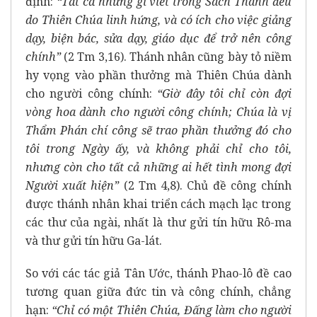
định:
“Tất cả những gì viết trong Sách Thánh đều
do Thiên Chúa linh hứng, và có ích cho việc giảng
dạy, biện bác, sửa dạy, giáo dục để trở nên công
chính”
(2 Tm 3,16). Thánh nhân cũng bày tỏ niềm
hy vọng vào phần thưởng mà Thiên Chúa dành
cho người công chính:
“Giờ đây tôi chỉ còn đợi
vòng hoa dành cho người công chính; Chúa là vị
Thẩm Phán chí công sẽ trao phần thưởng đó cho
tôi trong Ngày ấy, và không phải chỉ cho tôi,
nhưng còn cho tất cả những ai hết tình mong đợi
Người xuất hiện”
(2 Tm 4,8). Chủ đề công chính
được thánh nhân khai triển cách mạch lạc trong
các thư của ngài, nhất là thư gửi tín hữu Rô-ma
và thư gửi tín hữu Ga-lát.
So với các tác giả Tân Ước, thánh Phao-lô đề cao
tương quan giữa đức tin và công chính, chẳng
hạn:
“Chỉ có một Thiên Chúa, Đấng làm cho người