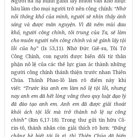
Người đã hạ mình gánh lấy muôn vàn khổ nhục
hầu làm cho mọi người trở nên công chính:
“Nhờ
nỗi thống khổ của mình, người sẽ nhìn thấy ánh
sáng và được mãn nguyện. Vì đã nếm mùi đau
khổ, người công chính, tôi trung của Ta, sẽ làm
cho muôn người nên công chính và sẽ gánh lấy tội
lỗi của họ”
(Is 53,11). Nhờ Đức Giê-su, Tôi Tớ
Công Chính, con người được biến đổi từ thân
phận nô lệ của các thế lực gian ác thành những
người công chính thánh thiện trước nhan Thiên
Chúa. Thánh Phao-lô làm rõ điểm này khi
viết:
“Trước kia anh em làm nô lệ tội lỗi, nhưng
nay anh em đã hết lòng vâng theo quy luật đạo lý
đã đào tạo anh em. Anh em đã được giải thoát
khỏi ách tội lỗi mà trở thành nô lệ sự công
chính”
(Rm 6,17-18). Trong thư gửi tín hữu Cô-
rin-tô, thánh nhân còn giải thích rõ hơn:
“Đấng
chẳng hề biết tội là gì, thì Thiên Chúa đã biến