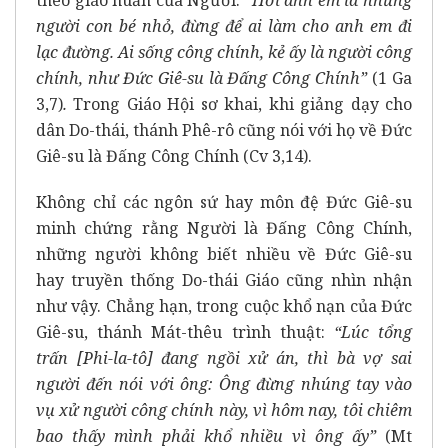
người con bé nhỏ, đừng để ai làm cho anh em đi
lạc đường. Ai sống công chính, kẻ ấy là người công
chính, như Đức Giê-su là Đấng Công Chính”
(1 Ga
3,7)
.
Trong Giáo Hội sơ khai, khi giảng dạy cho
dân Do-thái, thánh Phê-rô cũng nói với họ về Đức
Giê-su là Đấng Công Chính (Cv 3,14).
Không chỉ các ngôn sứ hay môn đệ Đức Giê-su
minh chứng rằng Người là Đấng Công Chính,
những người không biết nhiều về Đức Giê-su
hay truyền thống Do-thái Giáo cũng nhìn nhận
như vậy. Chẳng hạn, trong cuộc khổ nạn của Đức
Giê-su, thánh Mát-thêu trình thuật:
“Lúc tổng
trấn [Phi-la-tô] đang ngồi xử án, thì bà vợ sai
người đến nói với ông: Ông đừng nhúng tay vào
vụ xử người công chính này, vì hôm nay, tôi chiêm
bao thấy mình phải khổ nhiều vì ông ấy”
(Mt