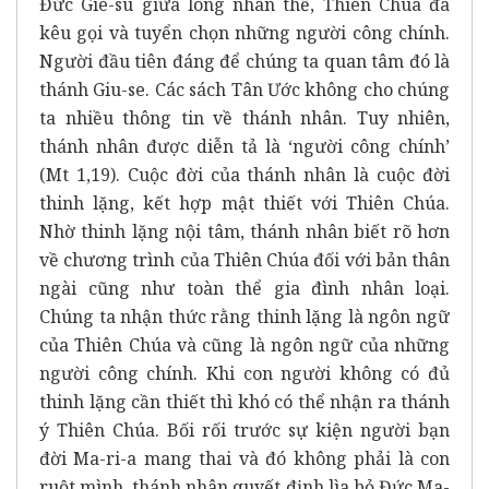
Đức Giê-su giữa lòng nhân thế, Thiên Chúa đã
kêu gọi và tuyển chọn những người công chính.
Người đầu tiên đáng để chúng ta quan tâm đó là
thánh Giu-se. Các sách Tân Ước không cho chúng
ta nhiều thông tin về thánh nhân. Tuy nhiên,
thánh nhân được diễn tả là ‘người công chính’
(Mt 1,19). Cuộc đời của thánh nhân là cuộc đời
thinh lặng, kết hợp mật thiết với Thiên Chúa.
Nhờ thinh lặng nội tâm, thánh nhân biết rõ hơn
về chương trình của Thiên Chúa đối với bản thân
ngài cũng như toàn thể gia đình nhân loại.
Chúng ta nhận thức rằng thinh lặng là ngôn ngữ
của Thiên Chúa và cũng là ngôn ngữ của những
người công chính. Khi con người không có đủ
thinh lặng cần thiết thì khó có thể nhận ra thánh
ý Thiên Chúa. Bối rối trước sự kiện người bạn
đời Ma-ri-a mang thai và đó không phải là con
ruột mình, thánh nhân quyết định lìa bỏ Đức Ma-