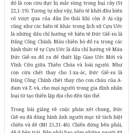
đó là con cừu đực bị mắc sừng trong bụi cây (St
22,1-19). Tương tự như vậy, hiến tế khởi đầu biến
cố vượt qua của dân Do-thái khi còn ở Ai-cập
cũng như các hiến tế khác trong lịch sử Cựu Ước
là những dấu chỉ hướng về hiến tế Đức Giê-su là
Đấng Công Chính. Máu chiên bò đổ ra trong các
hình thức tế tự Cựu Ước là dấu chỉ hướng về Máu
Đức Giê-su đổ ra để thiết lập Giao Ước Mới và
Vĩnh Cửu giữa Thiên Chúa và loài người. Như
con cừu chết thay cho I-xa-ác, Đức Giê-su là
Đấng Công Chính chết thay cho con cháu của A-
đam và E-và, cho mọi người trong gia đình nhân
loại từ tạo thiên lập địa cho đến tận thế.
Trong bài giảng về cuộc phán xét chung, Đức
Giê-su đã dùng hình ảnh người mục tử tách biệt
chiên và dê (Mt 25,31-46). Chiên đứng bên phải,
dê ở bên trái. Bên phải bao gồm những người đã