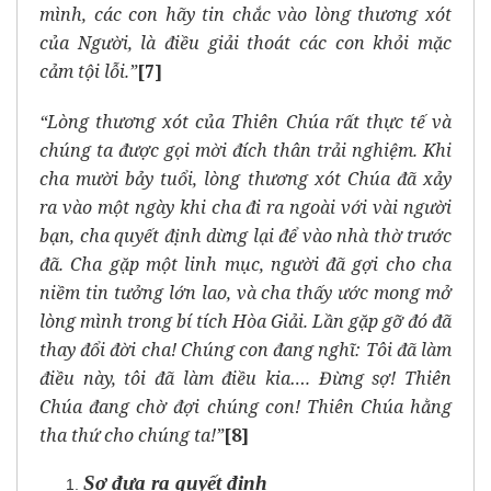
mình, các con hãy tin chắc vào lòng thương xót
của Người, là điều giải thoát các con khỏi mặc
cảm tội lỗi.”
[7]
“Lòng thương xót của Thiên Chúa rất thực tế và
chúng ta được gọi mời đích thân trải nghiệm. Khi
cha mười bảy tuổi, lòng thương xót Chúa đã xảy
ra vào một ngày khi cha đi ra ngoài với vài người
bạn, cha quyết định dừng lại để vào nhà thờ trước
đã. Cha gặp một linh mục, người đã gợi cho cha
niềm tin tưởng lớn lao, và cha thấy ước mong mở
lòng mình trong bí tích Hòa Giải. Lần gặp gỡ đó đã
thay đổi đời cha! Chúng con đang nghĩ: Tôi đã làm
điều này, tôi đã làm điều kia…. Đừng sợ! Thiên
Chúa đang chờ đợi chúng con! Thiên Chúa hằng
tha thứ cho chúng ta!”
[8]
Sợ đưa ra quyết định