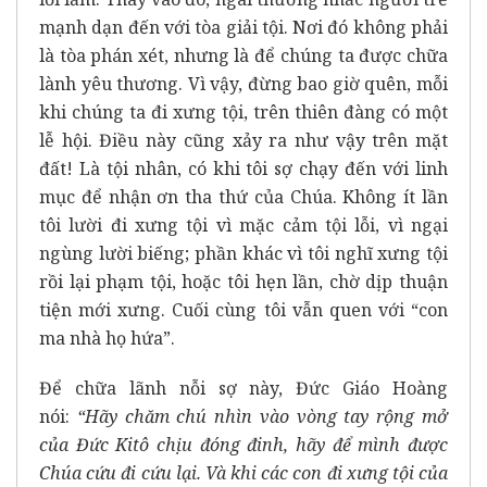
mạnh dạn đến với tòa giải tội. Nơi đó không phải
là tòa phán xét, nhưng là để chúng ta được chữa
lành yêu thương. Vì vậy, đừng bao giờ quên, mỗi
khi chúng ta đi xưng tội, trên thiên đàng có một
lễ hội. Điều này cũng xảy ra như vậy trên mặt
đất! Là tội nhân, có khi tôi sợ chạy đến với linh
mục để nhận ơn tha thứ của Chúa. Không ít lần
tôi lười đi xưng tội vì mặc cảm tội lỗi, vì ngại
ngùng lười biếng; phần khác vì tôi nghĩ xưng tội
rồi lại phạm tội, hoặc tôi hẹn lần, chờ dịp thuận
tiện mới xưng. Cuối cùng tôi vẫn quen với “con
ma nhà họ hứa”.
Để chữa lãnh nỗi sợ này, Đức Giáo Hoàng
nói:
“Hãy chăm chú nhìn vào vòng tay rộng mở
của Đức Kitô chịu đóng đinh, hãy để mình được
Chúa cứu đi cứu lại. Và khi các con đi xưng tội của