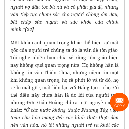
người vợ đầu tóc bù xù và có phần già đi, nhưng
vẫn tiếp tục chăm sóc cho người chồng ốm đau,
bất chấp sức mạnh và sức khỏe của chính
mình.”
[24]
Một khía cạnh quan trọng khác thể hiện sự mất
gốc của người trẻ chúng ta đó là vấn đề tôn giáo.
Tôi nghe nhiều bạn chia sẻ rằng tôn giáo hiện
nay không quá quan trọng nữa. Họ không hẳn là
không tin vào Thiên Chúa, nhưng niềm tin một
khi không quan trọng, họ sẽ phớt lờ và từ đó, họ
sẽ bị mất gốc, mất liên lạc với Đấng tạo ra họ. Có
thể điều này chưa hẳn là do lỗi của người trẻ,
nhưng Đức Giáo Hoàng chỉ ra một nguyên nhân
GÓP Ý
khác:
“
Ở các nước không thuộc Phương Tây, việc
toàn cầu hóa mang đến các hình thức thực dân
nền văn hóa, nó lôi những người trẻ ra khỏi các