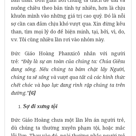
bản thân. Đơn giản bởi chúng ta thích dễ dãi và
nuông chiều theo bản tính tự nhiên, hơn là chịu
khuôn mình vào những giá trị cao quý. Đó là nỗi
sợ cần can đảm chịu khó vượt qua. Xin đừng kêu
than, tìm mọi lý do để biện minh, tại, bởi, vì, do,
v.v. Tôi cũng nhiều lần rơi vào nhóm này.
Đức Giáo Hoàng Phanxicô nhắn với người
trẻ:
“Đây là sự an toàn của chúng ta: Chúa Giêsu
đang sống. Nếu chúng ta bám chặt lấy Người,
chúng ta sẽ sống và vượt qua tất cả các hình thức
chết chóc và bạo lực đang rình rập chúng ta trên
đường.”
[6]
Sợ đi xưng tội
Đức Giáo Hoàng chưa một lần lên án người trẻ,
dù chúng ta thường xuyên phạm tội, hoặc mắc
lỗi lầm. Thay vào đó, ngài thường nhắc người trẻ