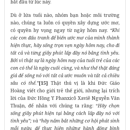
bắt đầu từ lúc này.
Dù ở lứa tuổi nào, nhóm bạn hoặc môi trường
nào, chúng ta luôn có quyền xây dựng ước mơ,
có quyền hy vọng ngay từ ngày hôm nay.
“Khi
các con đấu tranh để biến ước mơ của mình thành
hiện thực, hãy sống trọn vẹn ngày hôm nay, cho đi
tất cả và từng giây phút lấp đầy nó bằng tình yêu.
Bởi vì thật sự là ngày hôm nay của tuổi trẻ của các
con có thể là ngày cuối cùng, và như thế thật đáng
giá để sống nó với tất cả ước muốn và tất cả chiều
sâu có thể.”
[15]
Thật thú vị là khi Đức Giáo
Hoàng viết cho giới trẻ thế giới, nhưng lại trích
lời của Đức Hồng Y Phanxicô Xaviê Nguyễn Văn
Thuận, để nhắn với chúng ta rằng: “
Hãy chọn
sống giây phút hiện tại bằng cách lấp đầy nó với
tình yêu”; và “hãy nắm bắt những cơ hội phát sinh
mỗi ngày, để thực hiện những hành động bình