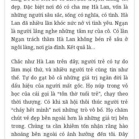
đẹp. Đặc biệt nơi đó có cha mẹ Hà Lan, vốn là
những người sâu sắc, sống có nghĩa, có tình. Hà
Lan đã nhiều lần khóc nức nở vì tình yêu. Ngạn
là người lắng nghe những tâm sự của cô. Có lần
Ngạn trách thầm Hà Lan không bén rễ sâu ở
ngôi làng, nơi gia đình. Kết quả là…
Chắc như Hà Lan trên đây, người trẻ có tự do
làm mọi thứ, và nhiều người trẻ cũng tin như
thế. Tự do gạt bỏ cả những giá trị ngàn đời là
dấu hiệu của người mất gốc. Họ núp trong vỏ
bọc của cái gọi là “tôn thờ tuổi trẻ”, chạy theo
thời thượng. Có khi xã hội thôi thúc người trẻ
“cháy hết mình” nơi những trò vô bổ. Họ chăm
chút vẻ đẹp bên ngoài hơn là những giá trị bên
trong. Chúng ta cần khiêm tốn nhận rằng hào
nhoáng bên ngoài có ảnh hưởng đến tôi. Đây