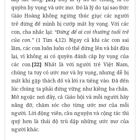
quyền hy vọng và ước mơ. Đó là lý do tại sao Đức
Giáo Hoàng không ngừng thúc giục các người
trẻ đừng để mình bị cướp mất hy vọng. Với các
con, cha nhắc lại:
“Đừng để ai coi thường tuổi trẻ
của con.”
(1 Tim 4,12). Ngay cả khi các con sai
lầm, các con luôn luôn có thể đứng lên và bắt đầu
lại, vì không ai có quyền đánh cắp hy vọng của
các con.
[22]
Nhất là với người trẻ Việt Nam,
chúng ta tuy có ước mơ và hy vọng, nhưng dễ bị
mất khi gặp thách đố và lời ra tiếng vào. Đã đến
lúc chúng ta phải đứng vững như kiềng ba chân.
Mở ngoặc nơi đây, cả Giáo hội và mỗi người hãy
nâng đỡ, chăm sóc cho từng ước mơ của mỗi
người. Lời động viên, cầu nguyện và cộng tác thì
quý hơn là thái độ trù dập những ước mơ của
người khác.