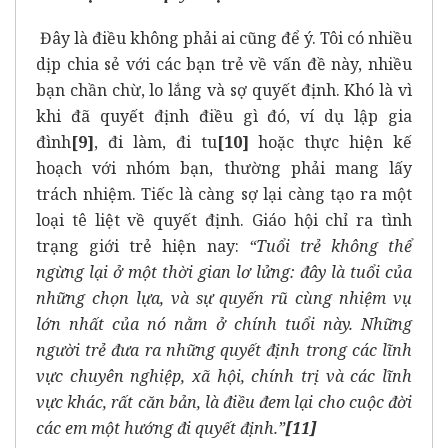
Đây là điều không phải ai cũng để ý. Tôi có nhiều
dịp chia sẻ với các bạn trẻ về vấn đề này, nhiều
bạn chần chừ, lo lắng và sợ quyết định. Khó là vì
khi đã quyết định điều gì đó, ví dụ lập gia
đình
[9]
, đi làm, đi tu
[10]
hoặc thực hiện kế
hoạch với nhóm bạn, thường phải mang lấy
trách nhiệm. Tiếc là càng sợ lại càng tạo ra một
loại tê liệt về quyết định. Giáo hội chỉ ra tình
trạng giới trẻ hiện nay:
“Tuổi trẻ không thể
ngừng lại ở một thời gian lơ lửng: đây là tuổi của
những chọn lựa, và sự quyến rũ cùng nhiệm vụ
lớn nhất của nó nằm ở chính tuổi này. Những
người trẻ đưa ra những quyết định trong các lĩnh
vực chuyên nghiệp, xã hội, chính trị và các lĩnh
vực khác, rất căn bản, là điều đem lại cho cuộc đời
các em một hướng đi quyết định.”
[11]