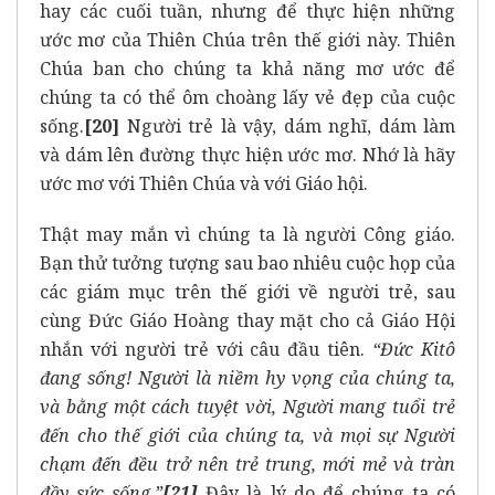
hay các cuối tuần, nhưng để thực hiện những
ước mơ của Thiên Chúa trên thế giới này. Thiên
Chúa ban cho chúng ta khả năng mơ ước để
chúng ta có thể ôm choàng lấy vẻ đẹp của cuộc
sống.
[20]
Người trẻ là vậy, dám nghĩ, dám làm
và dám lên đường thực hiện ước mơ. Nhớ là hãy
ước mơ với Thiên Chúa và với Giáo hội.
Thật may mắn vì chúng ta là người Công giáo.
Bạn thử tưởng tượng sau bao nhiêu cuộc họp của
các giám mục trên thế giới về người trẻ, sau
cùng Đức Giáo Hoàng thay mặt cho cả Giáo Hội
nhắn với người trẻ với câu đầu tiên.
“Đức Kitô
đang sống! Người là niềm hy vọng của chúng ta,
và bằng một cách tuyệt vời, Người mang tuổi trẻ
đến cho thế giới của chúng ta, và mọi sự Người
chạm đến đều trở nên trẻ trung, mới mẻ và tràn
đầy sức sống.”
[21]
Đây là lý do để chúng ta có