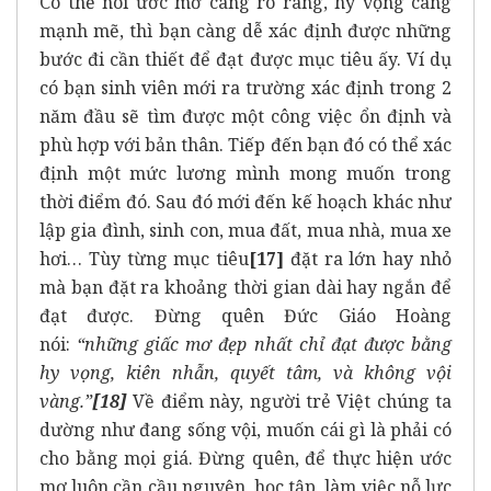
Có thể nói ước mơ càng rõ ràng, hy vọng càng
mạnh mẽ, thì bạn càng dễ xác định được những
bước đi cần thiết để đạt được mục tiêu ấy. Ví dụ
có bạn sinh viên mới ra trường xác định trong 2
năm đầu sẽ tìm được một công việc ổn định và
phù hợp với bản thân. Tiếp đến bạn đó có thể xác
định một mức lương mình mong muốn trong
thời điểm đó. Sau đó mới đến kế hoạch khác như
lập gia đình, sinh con, mua đất, mua nhà, mua xe
hơi… Tùy từng mục tiêu
[17]
đặt ra lớn hay nhỏ
mà bạn đặt ra khoảng thời gian dài hay ngắn để
đạt được. Đừng quên Đức Giáo Hoàng
nói:
“những giấc mơ đẹp nhất chỉ đạt được bằng
hy vọng, kiên nhẫn, quyết tâm, và không vội
vàng.”
[18]
Về điểm này, người trẻ Việt chúng ta
dường như đang sống vội, muốn cái gì là phải có
cho bằng mọi giá. Đừng quên, để thực hiện ước
mơ luôn cần cầu nguyện, học tập, làm việc nỗ lực