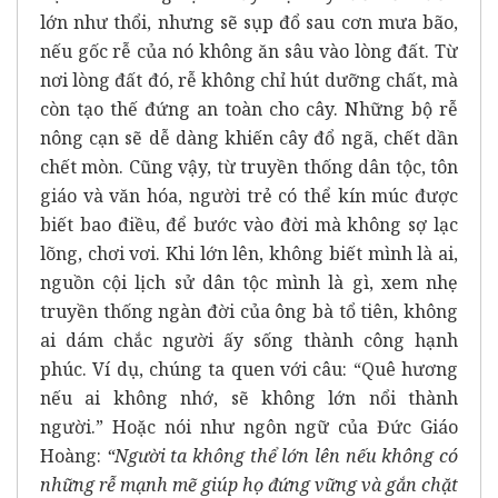
lớn như thổi, nhưng sẽ sụp đổ sau cơn mưa bão,
nếu gốc rễ của nó không ăn sâu vào lòng đất. Từ
nơi lòng đất đó, rễ không chỉ hút dưỡng chất, mà
còn tạo thế đứng an toàn cho cây. Những bộ rễ
nông cạn sẽ dễ dàng khiến cây đổ ngã, chết dần
chết mòn. Cũng vậy, từ truyền thống dân tộc, tôn
giáo và văn hóa, người trẻ có thể kín múc được
biết bao điều, để bước vào đời mà không sợ lạc
lõng, chơi vơi. Khi lớn lên, không biết mình là ai,
nguồn cội lịch sử dân tộc mình là gì, xem nhẹ
truyền thống ngàn đời của ông bà tổ tiên, không
ai dám chắc người ấy sống thành công hạnh
phúc. Ví dụ, chúng ta quen với câu: “Quê hương
nếu ai không nhớ, sẽ không lớn nổi thành
người.” Hoặc nói như ngôn ngữ của Đức Giáo
Hoàng:
“Người ta không thể lớn lên nếu không có
những rễ mạnh mẽ giúp họ đứng vững và gắn chặt