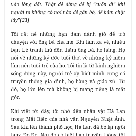
vào lòng đất. Thật dễ dàng để bị “cuốn đi” khi
người ta không có nơi nào để gắn bó, để bám chặt
lấy”
[23]
Tôi rất nể những bạn dám dành giờ để trò
chuyện với ông bà cha mẹ. Khi làm xa về, nhiều
bạn trẻ tranh thủ đến thăm ông bà, họ hàng. Họ
nói về những ký ước tuổi thơ, về những kỷ niệm
làm nên tuổi trẻ của họ. Tôi tin là từ kinh nghiệm
sống động này, người trẻ ấy biết mình cũng có
truyền thống gia đình, họ hàng và giáo xứ. Từ
đó, họ lớn lên mà không bị mang tiếng là mất
gốc.
Khi viết tới đây, tôi nhớ đến nhân vật Hà Lan
trong Mắt Biếc của nhà văn Nguyễn Nhật Ánh.
Sau khi lên thành phố học, Hà Lan đã bỏ lại ngôi
làng Đo Đo. Nơi đó có biết bao truyền thống tốt