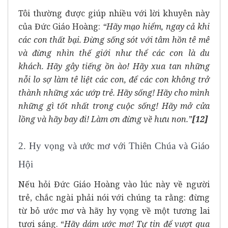
Tôi thường được giúp nhiều với lời khuyên này
của Đức Giáo Hoàng:
“Hãy mạo hiểm, ngay cả khi
các con thất bại. Đừng sống sót với tâm hồn tê mê
và đừng nhìn thế giới như thể các con là du
khách. Hãy gây tiếng ồn ào! Hãy xua tan những
nỗi lo sợ làm tê liệt các con, để các con không trở
thành những xác ướp trẻ. Hãy sống! Hãy cho mình
những gì tốt nhất trong cuộc sống! Hãy mở cửa
lồng và hãy bay đi! Làm ơn đừng về hưu non.”
[12]
2. Hy vọng và ước mơ với Thiên Chúa và Giáo
Hội
Nếu hỏi Đức Giáo Hoàng vào lúc này về người
trẻ, chắc ngài phải nói với chúng ta rằng: đừng
từ bỏ ước mơ và hãy hy vọng về một tương lai
tươi sáng. “
Hãy dám ước mơ! Tự tin để vượt qua