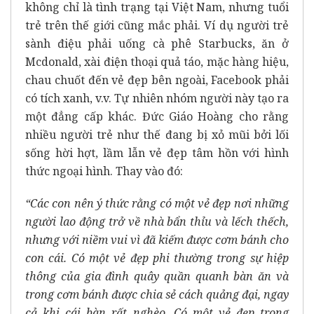
không chỉ là tình trạng tại Việt Nam, nhưng tuổi
trẻ trên thế giới cũng mắc phải. Ví dụ người trẻ
sành điệu phải uống cà phê Starbucks, ăn ở
Mcdonald, xài điện thoại quả táo, mặc hàng hiệu,
chau chuốt đến vẻ đẹp bên ngoài, Facebook phải
có tích xanh, v.v. Tự nhiên nhóm người này tạo ra
một đẳng cấp khác. Đức Giáo Hoàng cho rằng
nhiều người trẻ như thế đang bị xỏ mũi bởi lối
sống hời hợt, lầm lẫn vẻ đẹp tâm hồn với hình
thức ngoại hình. Thay vào đó:
“Các con nên ý thức rằng có một vẻ đẹp nơi những
người lao động trở về nhà bẩn thỉu và lếch thếch,
nhưng với niềm vui vì đã kiếm được cơm bánh cho
con cái. Có một vẻ đẹp phi thường trong sự hiệp
thông của gia đình quây quần quanh bàn ăn và
trong cơm bánh được chia sẻ cách quảng đại, ngay
cả khi cái bàn rất nghèo. Có một vẻ đẹp trong