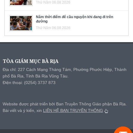
Thứ Năm 06.08.2026
Năm thời điểm để cầu nguyện khi đang đi trên
đường
Thứ Năm 06.08.2026
TÒA GIÁM MỤC BÀ RỊA
Địa chỉ: 227 Cách Mạng Tháng Tám, Phường Phước Hiệp, Thành
phố Bà Rịa, Tỉnh Bà Rịa Vũng Tàu.
Điện thoại: (0254) 3737 873
Website được phát triển bởi Ban Truyền Thông Giáo phận Bà Rịa.
Bài viết và ý kiến, xin
LIÊN HỆ BAN TRUYỀN THÔNG