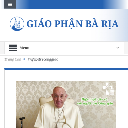
Menu
Trang Chủ
#nguoitreconggiao