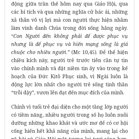
động giữa trần thế hôm nay qua Giáo Hội, qua
các bí tích và qua những nghĩa cử bác ái, những
xả thân vô vị lợi mà con người thực hiện nhằm
làm vinh danh Chúa trong đời sống hằng ngày.
“
Con Người đến không phải để được phục vụ
nhưng là để phục vụ và hiến mạng sống là giá
chuộc cho nhiều người.”
(Mc 10,45). Để thể hiện
chiều kích này, người trẻ trước tiên cần tự tin
vào chính mình và đặt niềm tin ấy vào trong kế
hoạch của Đức Kitô Phục sinh, vì Ngài luôn là
động lực lớn nhất cho người trẻ sống tinh thần
“trỗi dậy”, vươn lên đạt đến mục đích của mình.
Chính vì tuổi trẻ đại diện cho một tầng lớp người
có tiềm năng, nhiều người trong số họ luôn nuôi
dưỡng những khao khát và ước mơ để có cơ hội
cống hiến hết khả năng của mình, mang lại cho
xã hội và Giáo Hội một tương lai tươi sáng hơn.