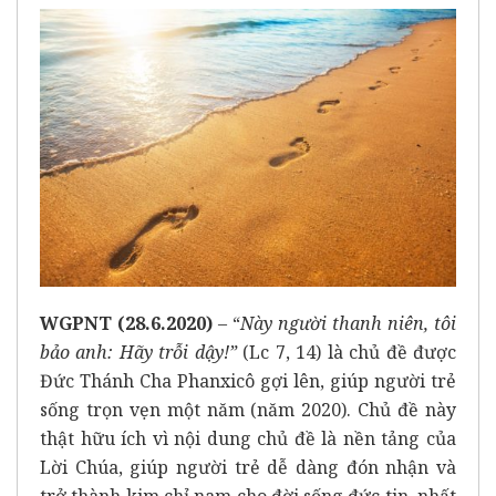
WGPNT (28.6.2020)
– “
Này người thanh niên, tôi
bảo anh: Hãy trỗi dậy
!”
(Lc 7, 14) là chủ đề được
Đức Thánh Cha Phanxicô gợi lên, giúp người trẻ
sống trọn vẹn một năm (năm 2020). Chủ đề này
thật hữu ích vì nội dung chủ đề là nền tảng của
Lời Chúa, giúp người trẻ dễ dàng đón nhận và
trở thành kim chỉ nam cho đời sống đức tin, nhất