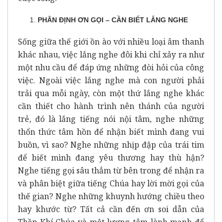
PHÂN ĐỊNH ƠN GỌI – CẦN BIẾT LẮNG NGHE
Sống giữa thế giới ồn ào với nhiều loại âm thanh
khác nhau, việc lắng nghe đôi khi chỉ xảy ra như
một nhu cầu để đáp ứng những đòi hỏi của công
việc. Ngoài việc lắng nghe mà con người phải
trải qua mỗi ngày, còn một thứ lắng nghe khác
cần thiết cho hành trình nên thánh của người
trẻ, đó là lắng tiếng nói nội tâm, nghe những
thổn thức tâm hồn để nhận biết mình đang vui
buồn, vì sao? Nghe những nhịp đập của trái tim
để biết mình đang yêu thương hay thù hận?
Nghe tiếng gọi sâu thẳm từ bên trong để nhận ra
và phân biệt giữa tiếng Chúa hay lời mời gọi của
thế gian? Nghe những khuynh hướng chiều theo
hay khước từ? Tất cả cần đến ơn soi dẫn của
Thần Khí Chúa và một lương tâm lành mạnh để