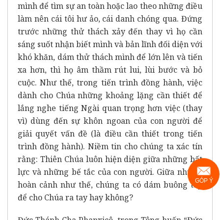
mình để tìm sự an toàn hoặc lao theo những điều
làm nên cái tôi hư ảo, cái danh chóng qua. Đứng
trước những thử thách xảy đến thay vì họ cần
sáng suốt nhận biết mình và bản lĩnh đối diện với
khó khăn, dám thử thách mình để lớn lên và tiến
xa hơn, thì họ âm thầm rút lui, lùi bước và bỏ
cuộc. Như thế, trong tiến trình đồng hành, việc
dành cho Chúa những khoảng lặng cần thiết để
lắng nghe tiếng Ngài quan trọng hơn việc (thay
vì) dùng đến sự khôn ngoan của con người để
giải quyết vấn đề (là điều cần thiết trong tiến
trình đồng hành). Niềm tin cho chúng ta xác tín
rằng: Thiên Chúa luôn hiện diện giữa những bất
lực và những bế tắc của con người. Giữa những
GÓP Ý
hoàn cảnh như thế, chúng ta có dám buông tay
để cho Chúa ra tay hay không?
Đức Thánh Cha Phanxicô, trong Tông huấn “Đức