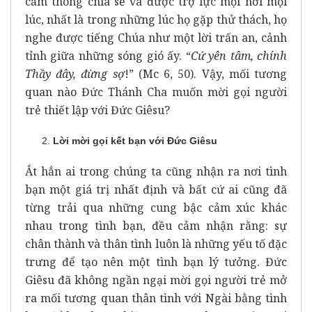
cảm thông chia sẻ và được trợ lực mọi nơi mọi
lúc, nhất là trong những lúc họ gặp thử thách, họ
nghe được tiếng Chúa như một lời trấn an, cảnh
tỉnh giữa những sóng gió ấy. “
Cứ yên tâm, chính
Thầy đây, đừng sợ
!” (Mc 6, 50). Vậy, mối tương
quan nào Đức Thánh Cha muốn mời gọi người
trẻ thiết lập với Đức Giêsu?
Lời mời gọi kết bạn với Đức Giêsu
Ắt hẳn ai trong chúng ta cũng nhận ra nơi tình
bạn một giá trị nhất định và bất cứ ai cũng đã
từng trải qua những cung bậc cảm xúc khác
nhau trong tình bạn, đều cảm nhận rằng: sự
chân thành và thân tình luôn là những yếu tố đặc
trưng để tạo nên một tình bạn lý tưởng. Đức
Giêsu đã không ngần ngại mời gọi người trẻ mở
ra mối tương quan thân tình với Ngài bằng tình