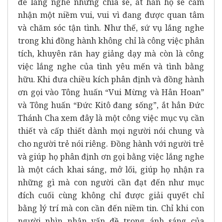
để lắng nghe những chia sẻ, ắt hẳn họ sẽ cảm
nhận một niềm vui, vui vì đang được quan tâm
và chăm sóc tận tình. Như thế, sứ vụ lắng nghe
trong khi đồng hành không chỉ là công việc phân
tích, khuyên răn hay giảng dạy mà còn là công
việc lắng nghe của tình yêu mến và tình bằng
hữu. Khi đưa chiều kích phân định và đồng hành
ơn gọi vào Tông huấn “Vui Mừng và Hân Hoan”
và Tông huấn “Đức Kitô đang sống”, ắt hẳn Đức
Thánh Cha xem đây là một công việc mục vụ cần
thiết và cấp thiết dành mọi người nói chung và
cho người trẻ nói riêng. Đồng hành với người trẻ
và giúp họ phân định ơn gọi bằng việc lắng nghe
là một cách khai sáng, mở lối, giúp họ nhận ra
những gì mà con người cần đạt đến như mục
đích cuối cùng không chỉ được giải quyết chỉ
bằng lý trí mà con cần đến niềm tin. Chỉ khi con
người nhìn nhận vấn đề trong ánh sáng của