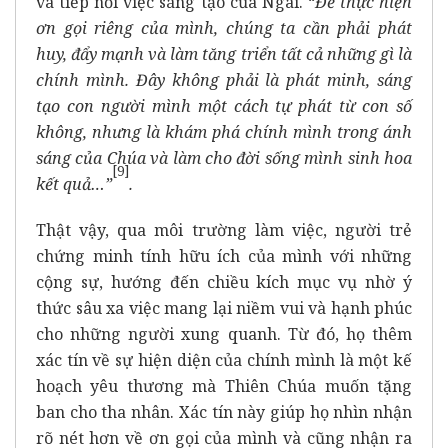
và tiếp nối việc sáng tạo của Ngài. “
Để thực hiện
ơn gọi riêng của mình, chúng ta cần phải phát
huy, đẩy mạnh và làm tăng triển tất cả những gì là
chính mình. Đây không phải là phát minh, sáng
tạo con người mình một cách tự phát từ con số
không, nhưng là khám phá chính mình trong ánh
sáng của Chúa và làm cho đời sống mình sinh hoa
[9]
kết quả…”
.
Thật vậy, qua môi trường làm việc, người trẻ
chứng minh tính hữu ích của mình với những
cộng sự, hướng đến chiều kích mục vụ nhờ ý
thức sâu xa việc mang lại niềm vui và hạnh phúc
cho những người xung quanh. Từ đó, họ thêm
xác tín về sự hiện diện của chính mình là một kế
hoạch yêu thương mà Thiên Chúa muốn tặng
ban cho tha nhân. Xác tín này giúp họ nhìn nhận
rõ nét hơn về ơn gọi của mình và cũng nhận ra