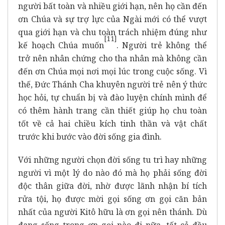
người bất toàn và nhiều giới hạn, nên họ cần đến
ơn Chúa và sự trợ lực của Ngài mới có thể vượt
qua giới hạn và chu toàn trách nhiệm đúng như
[11]
kế hoạch Chúa muốn
. Người trẻ không thể
trở nên nhân chứng cho tha nhân mà không cần
đến ơn Chúa mọi nơi mọi lúc trong cuộc sống. Vì
thế, Đức Thánh Cha khuyên người trẻ nên ý thức
học hỏi, tự chuẩn bị và đào luyện chính mình để
có thêm hành trang cần thiết giúp họ chu toàn
tốt về cả hai chiều kích tinh thần và vật chất
trước khi bước vào đời sống gia đình.
Với những người chọn đời sống tu trì hay những
người vì một lý do nào đó mà họ phải sống đời
độc thân giữa đời, nhờ được lãnh nhận bí tích
rửa tội, họ được mời gọi sống ơn gọi căn bản
nhất của người Kitô hữu là ơn gọi nên thánh. Dù
đang sống trong ơn gọi nào đi nữa, tất cả đều