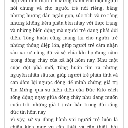
hợp với tinh thần Tin Mừng dành cho mọi người
nói chung và cho người trẻ nói riêng, bằng
những hướng dẫn ngắn gọn, súc tích và rõ ràng
nhưng không kém phần bén nhạy với thực trạng
và những biến động mà người trẻ đang phải đối
diện. Tông huấn cũng mang lại cho người trẻ
những thông điệp lớn, giúp người trẻ cảm nhận
sâu xa sự nâng đỡ và sẻ chia khi họ đang nằm
trong dòng chảy của xã hội hôm nay. Như một
cuộc đột phá mới, Tông huấn tìm ra những
nguyên nhân sâu xa, giúp người trẻ phản tỉnh và
can đảm lội ngược dòng để minh chứng giá trị
Tin Mừng qua sự hiện diện của Đức Kitô cách
sống động ngay giữa dòng chảy như đang muốn
cuốn trôi những giá trị căn bản trong đời sống
đức tin hôm nay.
Vì vậy, sứ vụ đồng hành với người trẻ luôn là
chiều kích mục vụ cần thiết và cấp thiết, bởi