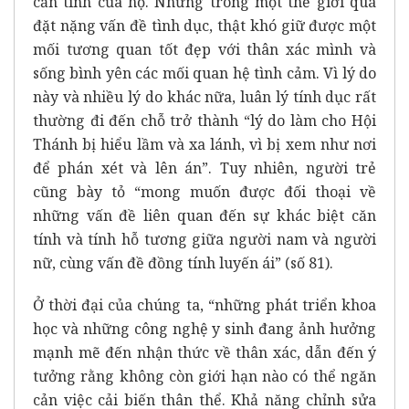
căn tính của họ. Nhưng trong một thế giới quá
đặt nặng vấn đề tình dục, thật khó giữ được một
mối tương quan tốt đẹp với thân xác mình và
sống bình yên các mối quan hệ tình cảm. Vì lý do
này và nhiều lý do khác nữa, luân lý tính dục rất
thường đi đến chỗ trở thành “lý do làm cho Hội
Thánh bị hiểu lầm và xa lánh, vì bị xem như nơi
để phán xét và lên án”. Tuy nhiên, người trẻ
cũng bày tỏ “mong muốn được đối thoại về
những vấn đề liên quan đến sự khác biệt căn
tính và tính hỗ tương giữa người nam và người
nữ, cùng vấn đề đồng tính luyến ái” (số 81).
Ở thời đại của chúng ta, “những phát triển khoa
học và những công nghệ y sinh đang ảnh hưởng
mạnh mẽ đến nhận thức về thân xác, dẫn đến ý
tưởng rằng không còn giới hạn nào có thể ngăn
cản việc cải biến thân thể. Khả năng chỉnh sửa