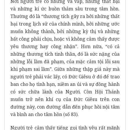
Nơi người trẻ có những va vấp, những thất bại
và những kí ức buồn thảm sâu trong tâm hồn.
Thường đó là “thương tích gây ra bởi những thất
bại trong lịch sử của chính mình, bởi những ước
muốn không thành, bởi những kỳ thị và những
bất công phải chịu, hoặc vì không cảm thấy được
yêu thương hay công nhận”. Hơn nữa, “có cả
những thương tích tinh thần, đó là sức nặng của
những lỗi lầm đã phạm, của mặc cảm tội lỗi sau
khi phạm sai lầm”. Giữa những thập giá này mà
người trẻ phải vác lấy, có Đức Giêsu ở đó để trao
ban cho họ tình bạn, niềm an ủi và sự đồng hành
có sức chữa lành của Người. Còn Hội Thánh
muốn trở nên khí cụ của Đức Giêsu trên con
đường này, con đường dẫn đến phục hồi nội tâm
và bình an cho tâm hồn (số 83).
Người trẻ cảm thấy tiếng gọi tình yêu rất mãnh