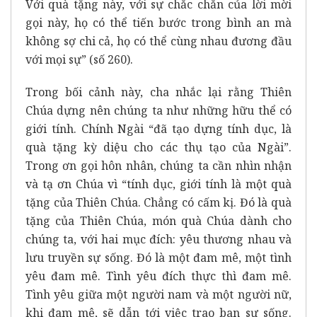
Với quà tặng này, với sự chắc chắn của lời mời
gọi này, họ có thể tiến bước trong bình an mà
không sợ chi cả, họ có thể cùng nhau đương đầu
với mọi sự” (số 260).
Trong bối cảnh này, cha nhắc lại rằng Thiên
Chúa dựng nên chúng ta như những hữu thể có
giới tính. Chính Ngài “đã tạo dựng tính dục, là
quà tặng kỳ diệu cho các thụ tạo của Ngài”.
Trong ơn gọi hôn nhân, chúng ta cần nhìn nhận
và tạ ơn Chúa vì “tính dục, giới tính là một quà
tặng của Thiên Chúa. Chẳng có cấm kị. Đó là quà
tặng của Thiên Chúa, món quà Chúa dành cho
chúng ta, với hai mục đích: yêu thương nhau và
lưu truyền sự sống. Đó là một đam mê, một tình
yêu đam mê. Tình yêu đích thực thì đam mê.
Tình yêu giữa một người nam và một người nữ,
khi đam mê, sẽ dẫn tới việc trao ban sự sống.