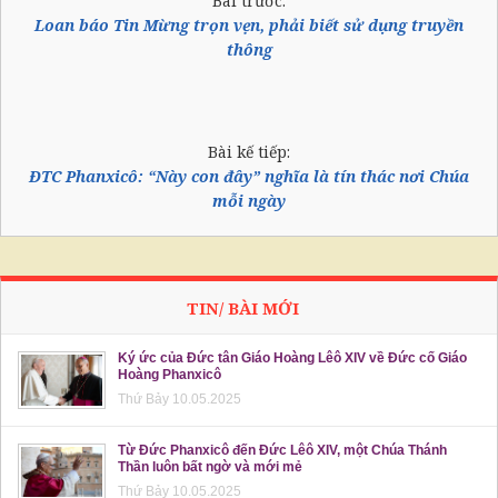
Bài trước:
Loan báo Tin Mừng trọn vẹn, phải biết sử dụng truyền
thông
Bài kế tiếp:
ĐTC Phanxicô: “Này con đây” nghĩa là tín thác nơi Chúa
mỗi ngày
TIN/ BÀI MỚI
Ký ức của Đức tân Giáo Hoàng Lêô XIV về Đức cố Giáo
Hoàng Phanxicô
Thứ Bảy 10.05.2025
Từ Đức Phanxicô đến Đức Lêô XIV, một Chúa Thánh
Thần luôn bất ngờ và mới mẻ
Thứ Bảy 10.05.2025