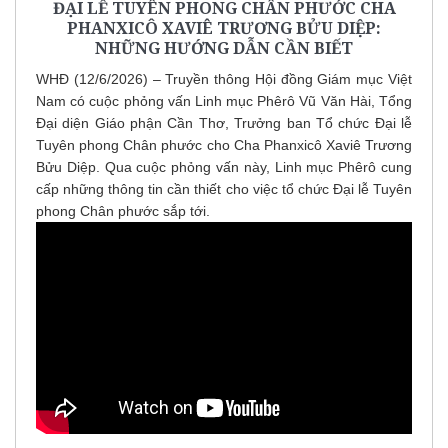
ĐẠI LỄ TUYÊN PHONG CHÂN PHƯỚC CHA
PHANXICÔ XAVIÊ TRƯƠNG BỬU DIỆP:
NHỮNG HƯỚNG DẪN CẦN BIẾT
WHĐ (12/6/2026) – Truyền thông Hội đồng Giám mục Việt
Nam có cuộc phỏng vấn Linh mục Phêrô Vũ Văn Hài, Tổng
Đại diện Giáo phận Cần Thơ, Trưởng ban Tổ chức Đại lễ
Tuyên phong Chân phước cho Cha Phanxicô Xaviê Trương
Bửu Diệp. Qua cuộc phỏng vấn này, Linh mục Phêrô cung
cấp những thông tin cần thiết cho việc tổ chức Đại lễ Tuyên
phong Chân phước sắp tới.