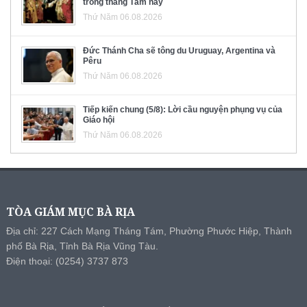
trong tháng Tám này
Thứ Năm 06.08.2026
Đức Thánh Cha sẽ tông du Uruguay, Argentina và
Pêru
Thứ Năm 06.08.2026
Tiếp kiến chung (5/8): Lời cầu nguyện phụng vụ của
Giáo hội
Thứ Năm 06.08.2026
TÒA GIÁM MỤC BÀ RỊA
Địa chỉ: 227 Cách Mạng Tháng Tám, Phường Phước Hiệp, Thành
phố Bà Rịa, Tỉnh Bà Rịa Vũng Tàu.
Điện thoại: (0254) 3737 873