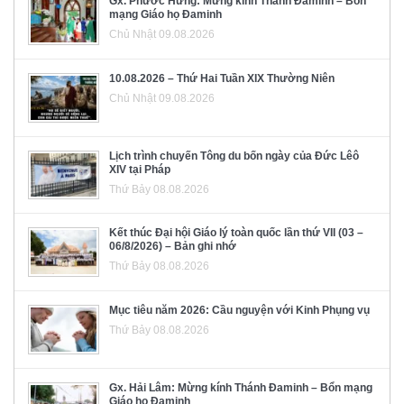
Gx. Phước Hưng: Mừng kính Thánh Đaminh – Bổn
mạng Giáo họ Đaminh
Chủ Nhật 09.08.2026
10.08.2026 – Thứ Hai Tuần XIX Thường Niên
Chủ Nhật 09.08.2026
Lịch trình chuyến Tông du bốn ngày của Đức Lêô
XIV tại Pháp
Thứ Bảy 08.08.2026
Kết thúc Đại hội Giáo lý toàn quốc lần thứ VII (03 –
06/8/2026) – Bản ghi nhớ
Thứ Bảy 08.08.2026
Mục tiêu năm 2026: Cầu nguyện với Kinh Phụng vụ
Thứ Bảy 08.08.2026
Gx. Hải Lâm: Mừng kính Thánh Đaminh – Bổn mạng
Giáo họ Đaminh