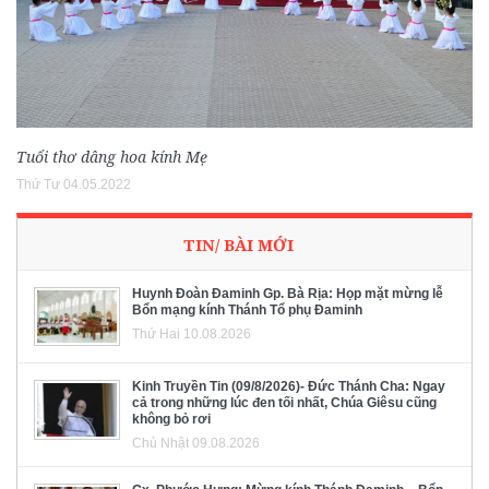
Tuổi thơ dâng hoa kính Mẹ
Thứ Tư 04.05.2022
TIN/ BÀI MỚI
Huynh Đoàn Đaminh Gp. Bà Rịa: Họp mặt mừng lễ
Bổn mạng kính Thánh Tổ phụ Đaminh
Thứ Hai 10.08.2026
Kinh Truyền Tin (09/8/2026)- Đức Thánh Cha: Ngay
cả trong những lúc đen tối nhất, Chúa Giêsu cũng
không bỏ rơi
Chủ Nhật 09.08.2026