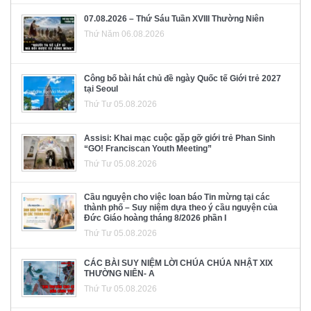
07.08.2026 – Thứ Sáu Tuần XVIII Thường Niên
Thứ Năm 06.08.2026
Công bố bài hát chủ đề ngày Quốc tế Giới trẻ 2027
tại Seoul
Thứ Tư 05.08.2026
Assisi: Khai mạc cuộc gặp gỡ giới trẻ Phan Sinh
“GO! Franciscan Youth Meeting”
Thứ Tư 05.08.2026
Cầu nguyện cho việc loan báo Tin mừng tại các
thành phố – Suy niệm dựa theo ý cầu nguyện của
Đức Giáo hoàng tháng 8/2026 phần I
Thứ Tư 05.08.2026
CÁC BÀI SUY NIỆM LỜI CHÚA CHÚA NHẬT XIX
THƯỜNG NIÊN- A
Thứ Tư 05.08.2026