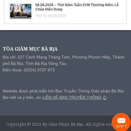
06.08.2026 – Thứ Năm Tuần XVIII Thường Niên: Lễ
Chúa Hiển Dung
Thứ Tư 05.08.2026
TÒA GIÁM MỤC BÀ RỊA
Địa chỉ: 227 Cách Mạng Tháng Tám, Phường Phước Hiệp, Thành
phố Bà Rịa, Tỉnh Bà Rịa Vũng Tàu.
Điện thoại: (0254) 3737 873
Website được phát triển bởi Ban Truyền Thông Giáo phận Bà Rịa.
Bài viết và ý kiến, xin
LIÊN HỆ BAN TRUYỀN THÔNG
Copyright © 2013 By Giáo Phận Bà Rịa, All rights reserved.
GÓP Ý