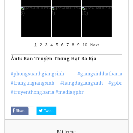
1
2
3
4
5
6
7
8
9
10
Next
Ảnh: Ban Truyền Thông Hạt Bà Rịa
#phongsuanhgiangsinh
#giangsinhhatbaria
#trangtrigiangsinh
#hangdagiangsinh
#gpbr
#truyenthongbaria
#mediagpbr
Share
Tweet
Bài trước: