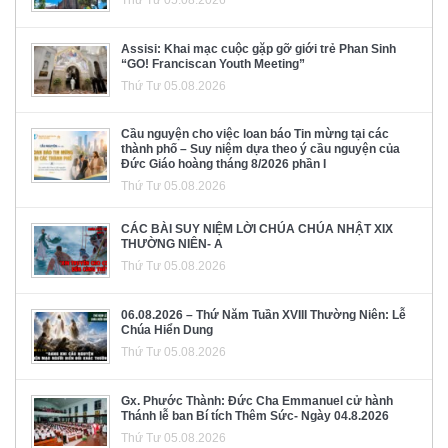
Assisi: Khai mạc cuộc gặp gỡ giới trẻ Phan Sinh
“GO! Franciscan Youth Meeting”
Thứ Tư 05.08.2026
Cầu nguyện cho việc loan báo Tin mừng tại các
thành phố – Suy niệm dựa theo ý cầu nguyện của
Đức Giáo hoàng tháng 8/2026 phần I
Thứ Tư 05.08.2026
CÁC BÀI SUY NIỆM LỜI CHÚA CHÚA NHẬT XIX
THƯỜNG NIÊN- A
Thứ Tư 05.08.2026
06.08.2026 – Thứ Năm Tuần XVIII Thường Niên: Lễ
Chúa Hiển Dung
Thứ Tư 05.08.2026
Gx. Phước Thành: Đức Cha Emmanuel cử hành
Thánh lễ ban Bí tích Thêm Sức- Ngày 04.8.2026
Thứ Tư 05.08.2026