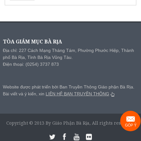
TÒA GIÁM MỤC BÀ RỊA
Địa chỉ: 227 Cách Mạng Tháng Tám, Phường Phước Hiệp, Thành
phố Bà Rịa, Tỉnh Bà Rịa Vũng Tàu.
Điện thoại: (0254) 3737 873
Website được phát triển bởi Ban Truyền Thông Giáo phận Bà Rịa.
Bài viết và ý kiến, xin
LIÊN HỆ BAN TRUYỀN THÔNG
Copyright © 2013 By Giáo Phận Bà Rịa, All rights reserved.
GÓP Ý