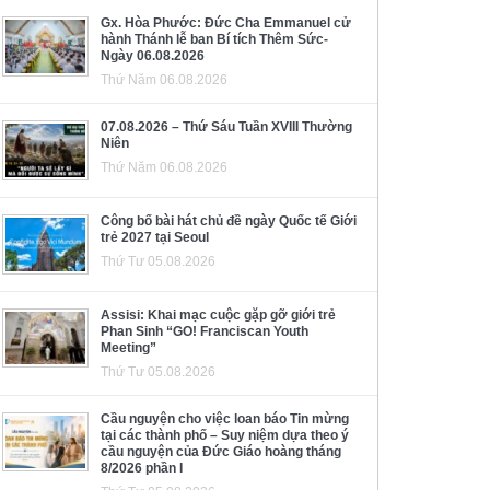
Gx. Hòa Phước: Đức Cha Emmanuel cử
hành Thánh lễ ban Bí tích Thêm Sức-
Ngày 06.08.2026
Thứ Năm 06.08.2026
07.08.2026 – Thứ Sáu Tuần XVIII Thường
Niên
Thứ Năm 06.08.2026
Công bố bài hát chủ đề ngày Quốc tế Giới
trẻ 2027 tại Seoul
Thứ Tư 05.08.2026
Assisi: Khai mạc cuộc gặp gỡ giới trẻ
Phan Sinh “GO! Franciscan Youth
Meeting”
Thứ Tư 05.08.2026
Cầu nguyện cho việc loan báo Tin mừng
tại các thành phố – Suy niệm dựa theo ý
cầu nguyện của Đức Giáo hoàng tháng
8/2026 phần I