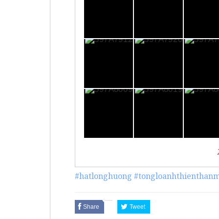
#hatlonghuong
#tongloanhthienthanm
Share
Tweet