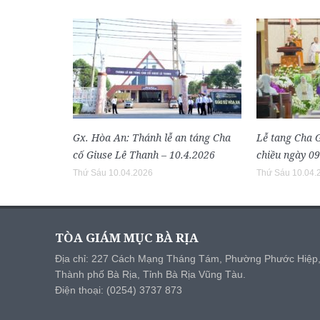
Gx. Hòa An: Thánh lễ an táng Cha
Lễ tang Cha G
cố Giuse Lê Thanh – 10.4.2026
chiều ngày 0
Thứ Sáu 10.04.2026
Thứ Sáu 10.04.
TÒA GIÁM MỤC BÀ RỊA
Địa chỉ: 227 Cách Mạng Tháng Tám, Phường Phước Hiệp
Thành phố Bà Rịa, Tỉnh Bà Rịa Vũng Tàu.
Điện thoại: (0254) 3737 873