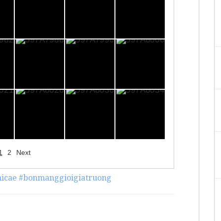
1
2
Next
icae
#bonmanggioigiatruong