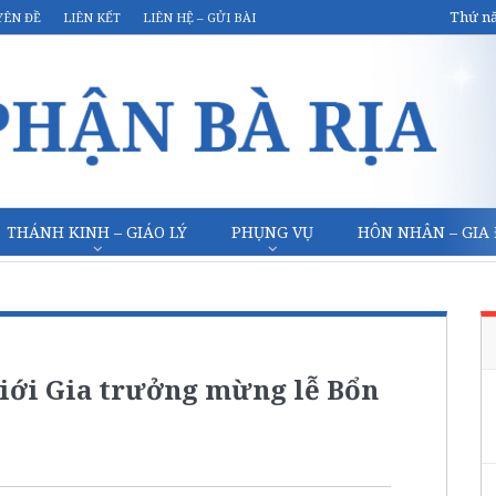
Thứ nă
YÊN ĐỀ
LIÊN KẾT
LIÊN HỆ – GỬI BÀI
THÁNH KINH – GIÁO LÝ
PHỤNG VỤ
HÔN NHÂN – GIA
iới Gia trưởng mừng lễ Bổn