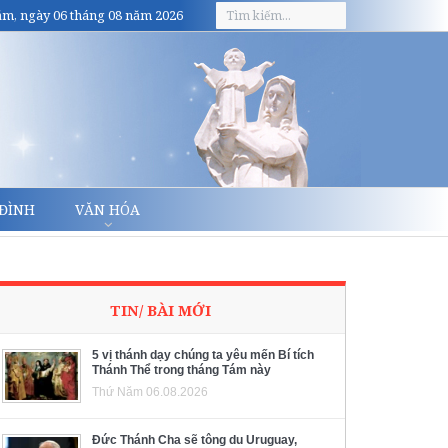
m, ngày 06 tháng 08 năm 2026
 ĐÌNH
VĂN HÓA
TIN/ BÀI MỚI
5 vị thánh dạy chúng ta yêu mến Bí tích
Thánh Thể trong tháng Tám này
Thứ Năm 06.08.2026
Đức Thánh Cha sẽ tông du Uruguay,