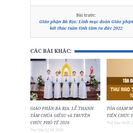
Bài trước:
Giáo phận Bà Rịa: Linh mục đoàn Giáo phậ
kết thúc tuần tĩnh tâm tu đức 2022
CÁC BÀI KHÁC:
GIÁO PHẬN BÀ RỊA: LỄ THÁNH
TÒA GIÁM M
TÂM CHÚA GIÊSU và TRUYỀN
TIẾN CHỨC P
CHỨC PHÓ TẾ 2026
Thứ Sáu 08.05.
Thứ Sáu 12.06.2026