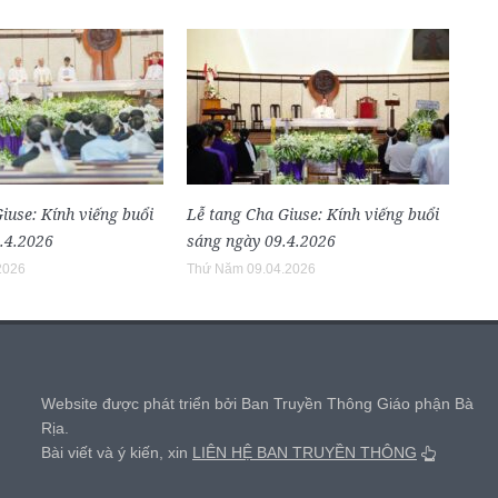
iuse: Kính viếng buổi
Lễ tang Cha Giuse: Kính viếng buổi
9.4.2026
sáng ngày 09.4.2026
2026
Thứ Năm 09.04.2026
,
Website được phát triển bởi Ban Truyền Thông Giáo phận Bà
Rịa.
Bài viết và ý kiến, xin
LIÊN HỆ BAN TRUYỀN THÔNG