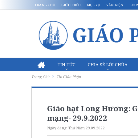
TRANG CHỦ
GIỚI THIỆU
MỤC VỤ
VĂN KIỆN
CHU
TIN TỨC
CHIA SẺ LỜI CHÚA
Trang Chủ
Tin Giáo Phận
Giáo hạt Long Hương: G
mạng- 29.9.2022
Ngày đăng:
Thứ Năm 29.09.2022