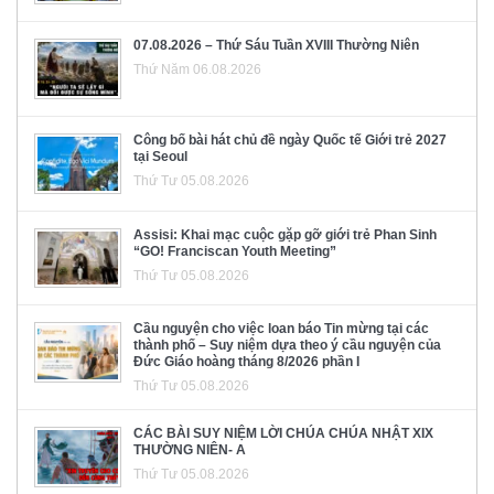
07.08.2026 – Thứ Sáu Tuần XVIII Thường Niên
Thứ Năm 06.08.2026
Công bố bài hát chủ đề ngày Quốc tế Giới trẻ 2027
tại Seoul
Thứ Tư 05.08.2026
Assisi: Khai mạc cuộc gặp gỡ giới trẻ Phan Sinh
“GO! Franciscan Youth Meeting”
Thứ Tư 05.08.2026
Cầu nguyện cho việc loan báo Tin mừng tại các
thành phố – Suy niệm dựa theo ý cầu nguyện của
Đức Giáo hoàng tháng 8/2026 phần I
Thứ Tư 05.08.2026
CÁC BÀI SUY NIỆM LỜI CHÚA CHÚA NHẬT XIX
THƯỜNG NIÊN- A
Thứ Tư 05.08.2026