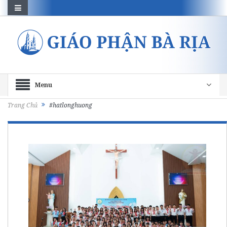
Menu
Trang Chủ
#hatlonghuong