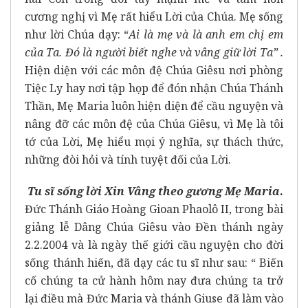
cương nghị vì Mẹ rất hiểu Lời của Chúa. Mẹ sống
như lời Chúa dạy: “
Ai là mẹ và là anh em chị em
của Ta. Đó là người biết nghe và vâng giữ lời Ta” .
Hiện diện với các môn đệ Chúa Giêsu nơi phòng
Tiệc Ly hay nơi tập họp để đón nhận Chúa Thánh
Thần, Mẹ Maria luôn hiện diện để cầu nguyện và
nâng đỡ các môn đệ của Chúa Giêsu, vì Mẹ là tôi
tớ của Lời, Mẹ hiểu mọi ý nghĩa, sự thách thức,
những đòi hỏi và tính tuyệt đối của Lời.
Tu sĩ sống lời Xin Vâng theo gương Mẹ Maria
.
Đức Thánh Giáo Hoàng Gioan Phaolô II, trong bài
giảng lễ Dâng Chúa Giêsu vào Đền thánh ngày
2.2.2004 và là ngày thế giới cầu nguyện cho đời
sống thánh hiến, đã dạy các tu sĩ như sau: “ Biến
cố chúng ta cử hành hôm nay đưa chúng ta trở
lại điều mà Đức Maria và thánh Giuse đã làm vào