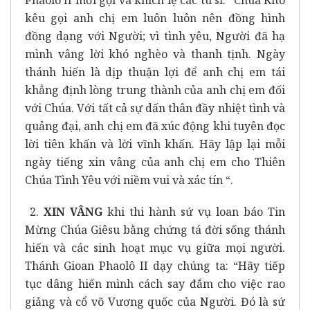
kêu gọi anh chị em luôn luôn nên đồng hình
đồng dạng với Người; vì tình yêu, Người đã hạ
mình vâng lời khó nghèo và thanh tịnh. Ngày
thánh hiến là dịp thuận lợi để anh chị em tái
khẳng định lòng trung thành của anh chị em đối
với Chúa. Với tất cả sự dấn thân đầy nhiệt tình và
quảng đại, anh chị em đã xúc động khi tuyên đọc
lời tiên khấn và lời vĩnh khấn. Hãy lập lại mỗi
ngày tiếng xin vâng của anh chị em cho Thiên
Chúa Tình Yêu với niềm vui và xác tín “.
2.
XIN VÂNG
khi thi hành sứ vụ loan báo Tin
Mừng Chúa Giêsu bằng chứng tá đời sống thánh
hiến và các sinh hoạt mục vụ giữa mọi người.
Thánh Gioan Phaolô II dạy chúng ta: “Hãy tiếp
tục dâng hiến mình cách say đắm cho việc rao
giảng và cổ võ Vương quốc của Người. Đó là sứ