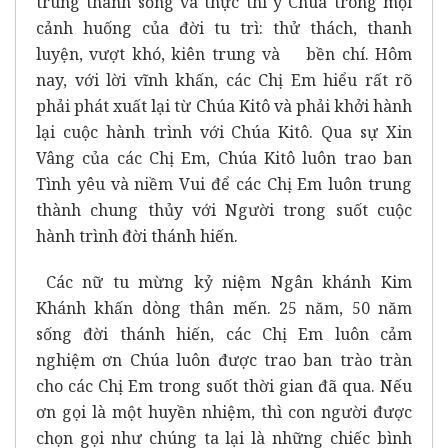
trung thành sống và thực thi ý Chúa trong mọi
cảnh huống của đời tu trì: thử thách, thanh
luyện, vượt khó, kiên trung và bền chí. Hôm
nay, với lời vĩnh khấn, các Chị Em hiểu rất rõ
phải phát xuất lại từ Chúa Kitô và phải khởi hành
lại cuộc hành trình với Chúa Kitô. Qua sự Xin
Vâng của các Chị Em, Chúa Kitô luôn trao ban
Tình yêu và niềm Vui để các Chị Em luôn trung
thành chung thủy với Người trong suốt cuộc
hành trình đời thánh hiến.
Các nữ tu mừng kỷ niệm Ngân khánh Kim
Khánh khấn dòng thân mến. 25 năm, 50 năm
sống đời thánh hiến, các Chị Em luôn cảm
nghiệm ơn Chúa luôn được trao ban trào tràn
cho các Chị Em trong suốt thời gian đã qua. Nếu
ơn gọi là một huyền nhiệm, thì con người được
chọn gọi như chúng ta lại là những chiếc bình