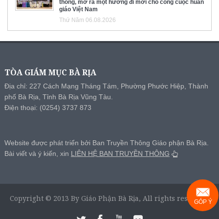
thông, mở ra một hướng đi mới cho công cuộc huấn
giáo Việt Nam
Thứ Năm 06.08.2026
TÒA GIÁM MỤC BÀ RỊA
Địa chỉ: 227 Cách Mạng Tháng Tám, Phường Phước Hiệp, Thành
phố Bà Rịa, Tỉnh Bà Rịa Vũng Tàu.
Điện thoại: (0254) 3737 873
Website được phát triển bởi Ban Truyền Thông Giáo phận Bà Rịa.
Bài viết và ý kiến, xin
LIÊN HỆ BAN TRUYỀN THÔNG
Copyright © 2013 By Giáo Phận Bà Rịa, All rights reserved.
GÓP Ý