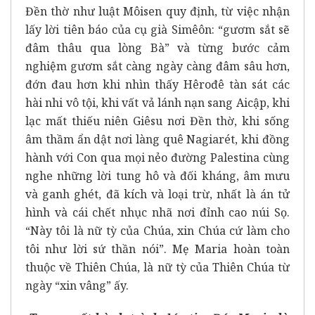
Đền thờ như luật Môisen quy định, từ việc nhận
lấy lời tiên báo của cụ già Simêôn: “gươm sắt sẽ
đâm thâu qua lòng Bà” và từng bước cảm
nghiệm gươm sắt càng ngày càng đâm sâu hơn,
đớn đau hơn khi nhìn thấy Hêrođê tàn sát các
hài nhi vô tội, khi vất vả lánh nạn sang Aicập, khi
lạc mất thiếu niên Giêsu nơi Đền thờ, khi sống
âm thầm ẩn dật nơi làng quê Nagiarét, khi đồng
hành với Con qua mọi nẻo đường Palestina cùng
nghe những lời tung hô và đối kháng, âm mưu
và ganh ghét, đã kích và loại trừ, nhất là án tử
hình và cái chết nhục nhã nơi đỉnh cao núi Sọ.
“Này tôi là nữ tỳ của Chúa, xin Chúa cứ làm cho
tôi như lời sứ thần nói”. Mẹ Maria hoàn toàn
thuộc về Thiên Chúa, là nữ tỳ của Thiên Chúa từ
ngày “xin vâng” ấy.