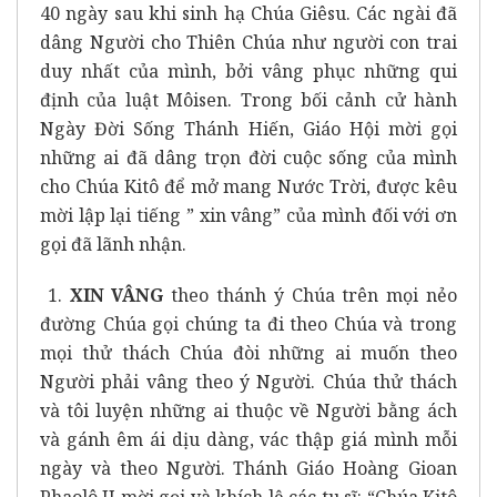
40 ngày sau khi sinh hạ Chúa Giêsu. Các ngài đã
dâng Người cho Thiên Chúa như người con trai
duy nhất của mình, bởi vâng phục những qui
định của luật Môisen. Trong bối cảnh cử hành
Ngày Đời Sống Thánh Hiến, Giáo Hội mời gọi
những ai đã dâng trọn đời cuộc sống của mình
cho Chúa Kitô để mở mang Nước Trời, được kêu
mời lập lại tiếng ” xin vâng” của mình đối với ơn
gọi đã lãnh nhận.
1.
XIN VÂNG
theo thánh ý Chúa trên mọi nẻo
đường Chúa gọi chúng ta đi theo Chúa và trong
mọi thử thách Chúa đòi những ai muốn theo
Người phải vâng theo ý Người. Chúa thử thách
và tôi luyện những ai thuộc về Người bằng ách
và gánh êm ái dịu dàng, vác thập giá mình mỗi
ngày và theo Người. Thánh Giáo Hoàng Gioan
Phaolô II mời gọi và khích lệ các tu sĩ: “Chúa Kitô