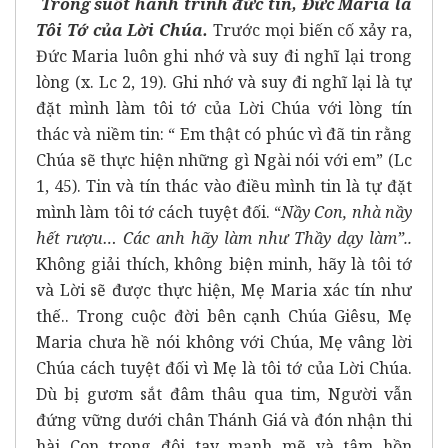
Trong suốt hành trình đức tin, Đức Maria là
Tôi Tớ của Lời Chúa.
Trước mọi biến cố xảy ra,
Đức Maria luôn ghi nhớ và suy đi nghĩ lại trong
lòng (x. Lc 2, 19). Ghi nhớ và suy đi nghĩ lại là tự
đặt mình làm tôi tớ của Lời Chúa với lòng tín
thác và niềm tin: “ Em thật có phúc vì đã tin rằng
Chúa sẽ thực hiện những gì Ngài nói với em” (Lc
1, 45). Tin và tín thác vào điều mình tin là tự đặt
mình làm tôi tớ cách tuyệt đối. “
Nầy Con, nhà nầy
hết rượu… Các anh hãy làm như Thầy dạy làm”..
Không giải thích, không biện minh, hãy là tôi tớ
và Lời sẽ được thực hiện, Mẹ Maria xác tín như
thế.. Trong cuộc đời bên cạnh Chúa Giêsu, Mẹ
Maria chưa hề nói không với Chúa, Mẹ vâng lời
Chúa cách tuyệt đối vì Mẹ là tôi tớ của Lời Chúa.
Dù bị gươm sắt đâm thâu qua tim, Người vẫn
đứng vững dưới chân Thánh Giá và đón nhận thi
hài Con trong đôi tay mạnh mẽ và tâm hồn