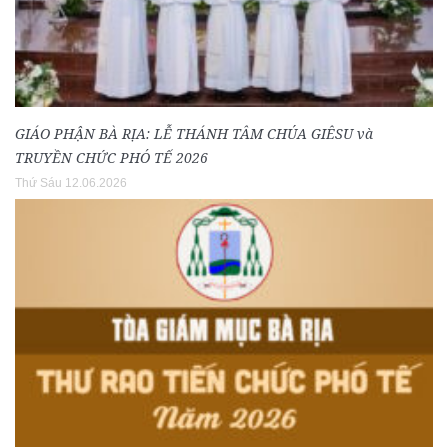
GIÁO PHẬN BÀ RỊA: LỄ THÁNH TÂM CHÚA GIÊSU và
TRUYỀN CHỨC PHÓ TẾ 2026
Thứ Sáu 12.06.2026