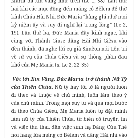
Maria đã xin vâng như trên (Lc 1, 38). Lần thứ
hai khi các mục đồng đến máng cỏ Bêlem để thờ
kính Chúa Hài Nhi, Đức Maria “hằng ghi nhớ mọi
kỷ niệm ấy và suy đi nghĩ lại trong lòng” (Lc 2,
19). Lần thứ ba, Đức Maria đầy kinh ngạc, khi
cùng với Thánh Giuse dâng Hài Nhi Giêsu vào
đền thánh, đã nghe lời cụ già Simêon nói tiên tri
về sứ vụ của Chúa Giêsu và sự thông phần đau
khổ của Mẹ Maria (x. Lc 2, 22-35).
Với lời Xin Vâng, Đức Maria trở thành Nữ Tỳ
của Thiên Chúa.
Nữ tỳ hay tôi tớ là người luôn
đi theo và thuộc về chủ mình, luôn làm theo ý
của chủ mình. Trong mọi suy tư và qua mọi bước
đi theo Chúa Giêsu, Mẹ Maria luôn tự đặt mình
làm nữ tỳ của Thiên Chúa, từ biến cố truyền tin
và việc thụ thai, đến việc sinh hạ Đấng Cứu Thế
nơi hang lừa máng cỏ Bêlem và dâng Hài nhi vào