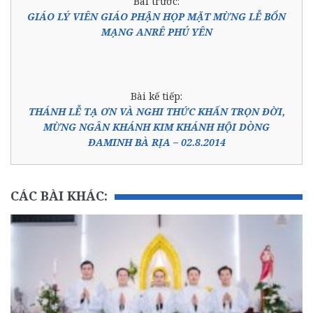
Bài trước:
GIÁO LÝ VIÊN GIÁO PHẬN HỌP MẶT MỪNG LỄ BỔN
MẠNG ANRÊ PHÚ YÊN
Bài kế tiếp:
THÁNH LỄ TẠ ƠN VÀ NGHI THỨC KHẤN TRỌN ĐỜI,
MỪNG NGÂN KHÁNH KIM KHÁNH HỘI DÒNG
ĐAMINH BÀ RỊA – 02.8.2014
CÁC BÀI KHÁC: