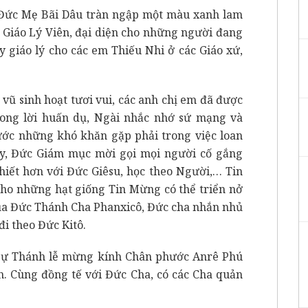
 Đức Mẹ Bãi Dâu tràn ngập một màu xanh lam
 Giáo Lý Viên, đại diện cho những người đang
y giáo lý cho các em Thiếu Nhi ở các Giáo xứ,
vũ sinh hoạt tươi vui, các anh chị em đã được
ong lời huấn dụ, Ngài nhắc nhớ sứ mạng và
rước những khó khăn gặp phải trong việc loan
y, Đức Giám mục mời gọi mọi người cố gắng
hiết hơn với Đức Giêsu, học theo Người,… Tin
cho những hạt giống Tin Mừng có thể triển nở
 của Đức Thánh Cha Phanxicô, Đức cha nhắn nhủ
đi theo Đức Kitô.
 sự Thánh lễ mừng kính Chân phước Anrê Phú
n. Cùng đồng tế với Đức Cha, có các Cha quản