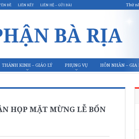
Thứ nă
YÊN ĐỀ
LIÊN KẾT
LIÊN HỆ – GỬI BÀI
THÁNH KINH – GIÁO LÝ
PHỤNG VỤ
HÔN NHÂN – GIA
HẬN HỌP MẶT MỪNG LỄ BỔN