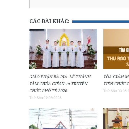
CÁC BÀI KHÁC:
GIÁO PHẬN BÀ RỊA: LỄ THÁNH
TÒA GIÁM M
TÂM CHÚA GIÊSU và TRUYỀN
TIẾN CHỨC P
CHỨC PHÓ TẾ 2026
Thứ Sáu 08.05.
Thứ Sáu 12.06.2026