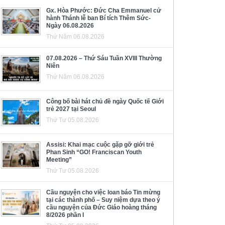
Gx. Hòa Phước: Đức Cha Emmanuel cử
hành Thánh lễ ban Bí tích Thêm Sức-
Ngày 06.08.2026
Thứ Năm 06.08.2026
07.08.2026 – Thứ Sáu Tuần XVIII Thường
Niên
Thứ Năm 06.08.2026
Công bố bài hát chủ đề ngày Quốc tế Giới
trẻ 2027 tại Seoul
Thứ Tư 05.08.2026
Assisi: Khai mạc cuộc gặp gỡ giới trẻ
Phan Sinh “GO! Franciscan Youth
Meeting”
Thứ Tư 05.08.2026
Cầu nguyện cho việc loan báo Tin mừng
tại các thành phố – Suy niệm dựa theo ý
cầu nguyện của Đức Giáo hoàng tháng
8/2026 phần I