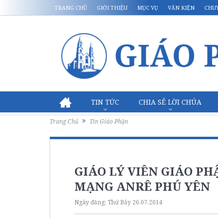
TRANG CHỦ
GIỚI THIỆU
MỤC VỤ
VĂN KIỆN
CHU
TIN TỨC
CHIA SẺ LỜI CHÚA
Trang Chủ
Tin Giáo Phận
GIÁO LÝ VIÊN GIÁO P
MẠNG ANRÊ PHÚ YÊN
Ngày đăng:
Thứ Bảy 26.07.2014