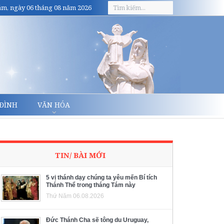
m, ngày 06 tháng 08 năm 2026
 ĐÌNH
VĂN HÓA
TIN/ BÀI MỚI
5 vị thánh dạy chúng ta yêu mến Bí tích
Thánh Thể trong tháng Tám này
Thứ Năm 06.08.2026
Đức Thánh Cha sẽ tông du Uruguay,