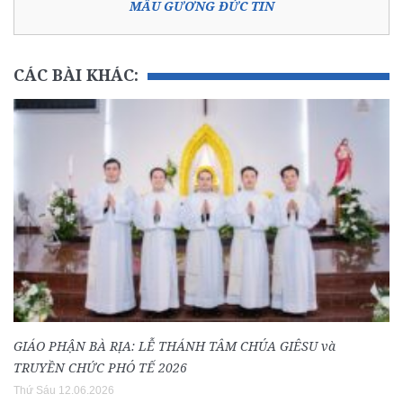
MẪU GƯƠNG ĐỨC TIN
CÁC BÀI KHÁC:
GIÁO PHẬN BÀ RỊA: LỄ THÁNH TÂM CHÚA GIÊSU và
TRUYỀN CHỨC PHÓ TẾ 2026
Thứ Sáu 12.06.2026