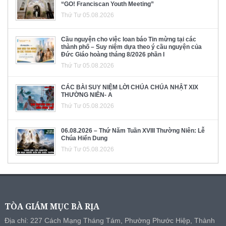
“GO! Franciscan Youth Meeting”
Thứ Tư 05.08.2026
Cầu nguyện cho việc loan báo Tin mừng tại các
thành phố – Suy niệm dựa theo ý cầu nguyện của
Đức Giáo hoàng tháng 8/2026 phần I
Thứ Tư 05.08.2026
CÁC BÀI SUY NIỆM LỜI CHÚA CHÚA NHẬT XIX
THƯỜNG NIÊN- A
Thứ Tư 05.08.2026
06.08.2026 – Thứ Năm Tuần XVIII Thường Niên: Lễ
Chúa Hiển Dung
Thứ Tư 05.08.2026
TÒA GIÁM MỤC BÀ RỊA
Địa chỉ: 227 Cách Mạng Tháng Tám, Phường Phước Hiệp, Thành