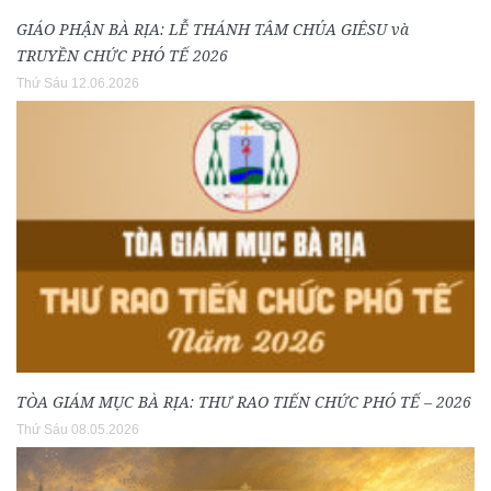
GIÁO PHẬN BÀ RỊA: LỄ THÁNH TÂM CHÚA GIÊSU và
TRUYỀN CHỨC PHÓ TẾ 2026
Thứ Sáu 12.06.2026
TÒA GIÁM MỤC BÀ RỊA: THƯ RAO TIẾN CHỨC PHÓ TẾ – 2026
Thứ Sáu 08.05.2026