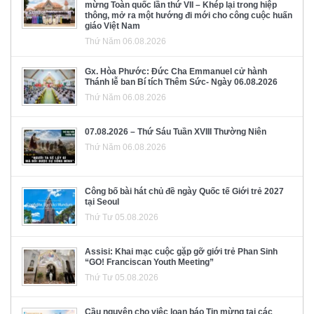
mừng Toàn quốc lần thứ VII – Khép lại trong hiệp
thông, mở ra một hướng đi mới cho công cuộc huấn
giáo Việt Nam
Thứ Năm 06.08.2026
Gx. Hòa Phước: Đức Cha Emmanuel cử hành
Thánh lễ ban Bí tích Thêm Sức- Ngày 06.08.2026
Thứ Năm 06.08.2026
07.08.2026 – Thứ Sáu Tuần XVIII Thường Niên
Thứ Năm 06.08.2026
Công bố bài hát chủ đề ngày Quốc tế Giới trẻ 2027
tại Seoul
Thứ Tư 05.08.2026
Assisi: Khai mạc cuộc gặp gỡ giới trẻ Phan Sinh
“GO! Franciscan Youth Meeting”
Thứ Tư 05.08.2026
Cầu nguyện cho việc loan báo Tin mừng tại các