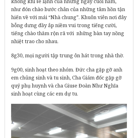
không khí se lạnh của những ngày cuối năm,
như đón chào bước chân của những tâm hồn tận
hiến về với mái “Nhà chung”. Khuôn viên nơi đây
bỗng dưng đầy ắp niềm vui trong tiếng cười,
tiếng chào thăm rộn rã với những bàn tay nồng
nhiệt trao cho nhau.
8g30, mọi người tập trung ôn hát trong nhà thờ.
9g00, sinh hoạt theo nhóm. Đức cha gặp gỡ anh
em chủng sinh và tu sinh, Cha Giám đốc gặp gỡ
quý phụ huynh và cha Giuse Đoàn Như Nghĩa
sinh hoạt cùng các em dự tu.