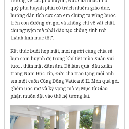
Hướng về các phụ huynh, Đức cha nhắc nhở: “
quý phụ huynh phải có trách nhiệm giáo dục,
hướng dẫn tích cực con em chúng ta vững bước
trên con đường ơn gọi và không chỉ về vật chất,
cầu nguyện mà phải đào tạo chủng sinh trở
thành linh mục tốt”.
Kết thúc buổi họp mặt, mọi người cùng chia sẻ
bữa cơm huynh đệ trong khí tiết mùa Xuân vui
tươi , thân mật đầm ấm. Để làm quà đầu xuân
trong Năm Đức Tin, Đức cha trao tặng mỗi anh
em một cuốn Công Đồng Vaticanô II. Món quà gói
ghém ước mơ và kỳ vọng mà Vị Mục tử Giáo
phận muốn đặt vào thế hệ tương lai.