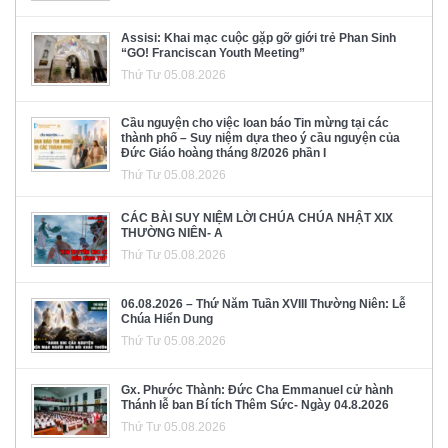
Assisi: Khai mạc cuộc gặp gỡ giới trẻ Phan Sinh
“GO! Franciscan Youth Meeting”
Thứ Tư 05.08.2026
Cầu nguyện cho việc loan báo Tin mừng tại các
thành phố – Suy niệm dựa theo ý cầu nguyện của
Đức Giáo hoàng tháng 8/2026 phần I
Thứ Tư 05.08.2026
CÁC BÀI SUY NIỆM LỜI CHÚA CHÚA NHẬT XIX
THƯỜNG NIÊN- A
Thứ Tư 05.08.2026
06.08.2026 – Thứ Năm Tuần XVIII Thường Niên: Lễ
Chúa Hiển Dung
Thứ Tư 05.08.2026
Gx. Phước Thành: Đức Cha Emmanuel cử hành
Thánh lễ ban Bí tích Thêm Sức- Ngày 04.8.2026
Thứ Tư 05.08.2026