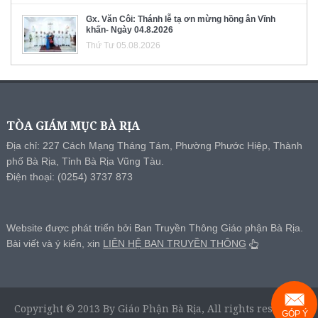
Gx. Văn Côi: Thánh lễ tạ ơn mừng hồng ân Vĩnh
khấn- Ngày 04.8.2026
Thứ Tư 05.08.2026
TÒA GIÁM MỤC BÀ RỊA
Địa chỉ: 227 Cách Mạng Tháng Tám, Phường Phước Hiệp, Thành
phố Bà Rịa, Tỉnh Bà Rịa Vũng Tàu.
Điện thoại: (0254) 3737 873
Website được phát triển bởi Ban Truyền Thông Giáo phận Bà Rịa.
Bài viết và ý kiến, xin
LIÊN HỆ BAN TRUYỀN THÔNG
Copyright © 2013 By Giáo Phận Bà Rịa, All rights reserved.
GÓP Ý