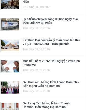
Niên
Chủ Nhật 09.08.2026
Lịch trình chuyến Tông du bốn ngày của
Đức Lêô XIV tại Pháp
Thứ Bảy 08.08.2026
Kết thúc Đại hội Giáo lý toàn quốc lần thứ
VII (03 – 06/8/2026) – Bản ghi nhớ
Thứ Bảy 08.08.2026
Mục tiêu năm 2026: Cầu nguyện với Kinh
Phụng vụ
Thứ Bảy 08.08.2026
Gx. Hải Lâm: Mừng kính Thánh Đaminh –
Bổn mạng Giáo họ Đaminh
Thứ Bảy 08.08.2026
Gx. Láng Cát: Mừng lễ kính Thánh
Đaminh- Bổn mạng Họ Đaminh