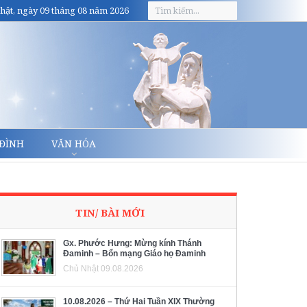
hật, ngày 09 tháng 08 năm 2026
 ĐÌNH
VĂN HÓA
TIN/ BÀI MỚI
Gx. Phước Hưng: Mừng kính Thánh
Đaminh – Bổn mạng Giáo họ Đaminh
Chủ Nhật 09.08.2026
10.08.2026 – Thứ Hai Tuần XIX Thường