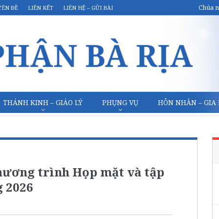
Chúa n
YÊN ĐỀ
LIÊN KẾT
LIÊN HỆ – GỬI BÀI
THÁNH KINH – GIÁO LÝ
PHỤNG VỤ
HÔN NHÂN – GIA
chương trình Họp mặt và tập
g 2026