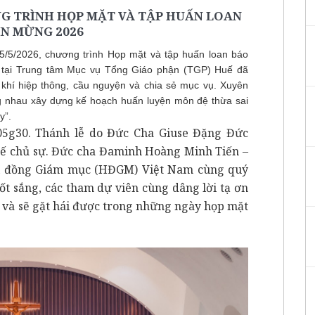
NG TRÌNH HỌP MẶT VÀ TẬP HUẤN LOAN
IN MỪNG 2026
/5/2026, chương trình Họp mặt và tập huấn loan báo
a tại Trung tâm Mục vụ Tổng Giáo phận (TGP) Huế đã
 khí hiệp thông, cầu nguyện và chia sẻ mục vụ. Xuyên
ng nhau xây dựng kế hoạch huấn luyện môn đệ thừa sai
y”.
05g30. Thánh lễ do Đức Cha Giuse Đặng Đức
 chủ sự. Đức cha Đaminh Hoàng Minh Tiến –
ội đồng Giám mục (HĐGM) Việt Nam cùng quý
ốt sắng, các tham dự viên cùng dâng lời tạ ơn
g và sẽ gặt hái được trong những ngày họp mặt