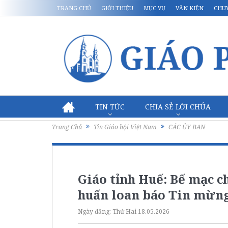
TRANG CHỦ
GIỚI THIỆU
MỤC VỤ
VĂN KIỆN
CHU
TIN TỨC
CHIA SẺ LỜI CHÚA
Trang Chủ
Tin Giáo hội Việt Nam
CÁC ỦY BAN
Giáo tỉnh Huế: Bế mạc 
huấn loan báo Tin mừn
Ngày đăng:
Thứ Hai 18.05.2026