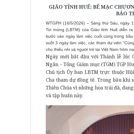
GIÁO TỈNH HUẾ: BẾ MẠC CHƯƠ
BÁO T
WTGPH (16/5/2026) – Sáng thứ Sáu, ngày 15
Tin mừng (LBTM) của Giáo tỉnh Huế diễn r
bước vào ngày làm việc cuối cùng trong bầu
suốt 3 ngày làm việc, các tham dự viên “Cù
cho thiếu nhi và người trẻ tại Việt Nam hôm na
Ngày mới bắt đầu với Thánh lễ lúc 
Ngân – Tổng Giám mục (TGM) TGP Huế
Chủ tịch Ủy ban LBTM trực thuộc H
Cha tham dự đồng tế. Trong bầu khí s
Thiên Chúa vì những hoa trái đã, đan
và tập huấn này.