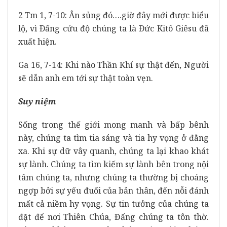
2 Tm 1, 7-10: Ân sủng đó….giờ đây mới được biểu
lộ, vì Ðấng cứu độ chúng ta là Ðức Kitô Giêsu đã
xuất hiện.
Ga 16, 7-14: Khi nào Thần Khí sự thật đến, Người
sẽ dẫn anh em tới sự thật toàn vẹn.
Suy niệm
Sống trong thế giới mong manh và bấp bênh
này, chúng ta tìm tia sáng và tia hy vọng ở đằng
xa. Khi sự dữ vây quanh, chúng ta lại khao khát
sự lành. Chúng ta tìm kiếm sự lành bên trong nội
tâm chúng ta, nhưng chúng ta thường bị choáng
ngợp bởi sự yếu đuối của bản thân, đến nỗi đánh
mất cả niềm hy vọng. Sự tin tưởng của chúng ta
đặt để nơi Thiên Chúa, Đấng chúng ta tôn thờ.