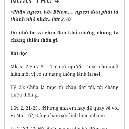
NGÀY THỨ 4
«Phần ngươi, hỡi Bêlem,… ngươi đâu phải là
thành nhỏ nhất» (Mt 2, 6)
Dù nhỏ bé và chịu đau khổ nhưng chúng ta
chẳng thiếu thốn gì
Bài đọc
Mk 5, 2-5a,7-8 …:Từ nơi ngươi, Ta sẽ cho xuất
hiện một vị có sứ mạng thống lãnh Israel
TV 23: Chúa là mục tử chăn dắt tôi, tôi chẳng
thiếu thốn gì
1 Pr 2, 21-25…:Nhưng anh em nay đã quay về với
Vị Mục Tử, Ðấng chăm sóc linh hồn anh em
Lc 12,32-40: Hỡi đoàn chiên nhỏ bé, đừng sợ