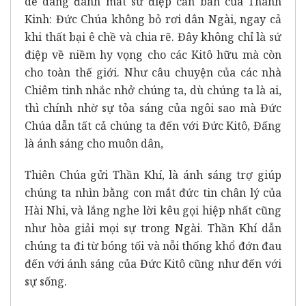
dễ dàng đánh mất sứ điệp căn bản của Thánh
Kinh: Đức Chúa không bỏ rơi dân Ngài, ngay cả
khi thất bại ê chề và chia rẽ. Đây không chỉ là sứ
điệp về niềm hy vọng cho các Kitô hữu mà còn
cho toàn thế giới. Như câu chuyện của các nhà
Chiêm tinh nhắc nhở chúng ta, dù chúng ta là ai,
thì chính nhờ sự tỏa sáng của ngôi sao mà Đức
Chúa dẫn tất cả chúng ta đến với Đức Kitô, Đấng
là ánh sáng cho muôn dân,
Thiên Chúa gửi Thần Khí, là ánh sáng trợ giúp
chúng ta nhìn bằng con mắt đức tin chân lý của
Hài Nhi, và lắng nghe lời kêu gọi hiệp nhất cũng
như hòa giải mọi sự trong Ngài. Thần Khí dẫn
chúng ta đi từ bóng tối và nỗi thống khổ đớn đau
đến với ánh sáng của Đức Kitô cũng như đến với
sự sống.