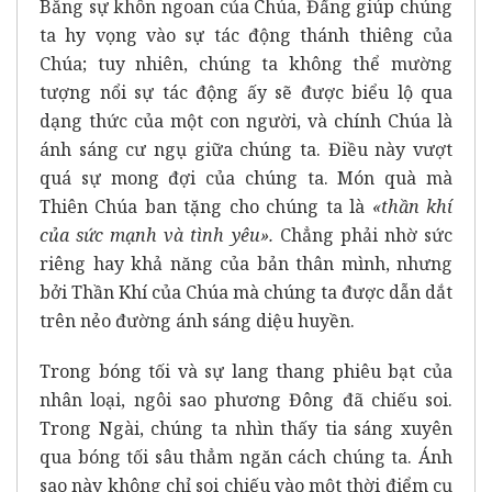
Bằng sự khôn ngoan của Chúa, Đấng giúp chúng
ta hy vọng vào sự tác động thánh thiêng của
Chúa; tuy nhiên, chúng ta không thể mường
tượng nổi sự tác động ấy sẽ được biểu lộ qua
dạng thức của một con người, và chính Chúa là
ánh sáng cư ngụ giữa chúng ta. Điều này vượt
quá sự mong đợi của chúng ta. Món quà mà
Thiên Chúa ban tặng cho chúng ta là
«thần khí
của sức mạnh và tình yêu».
Chẳng phải nhờ sức
riêng hay khả năng của bản thân mình, nhưng
bởi Thần Khí của Chúa mà chúng ta được dẫn dắt
trên nẻo đường ánh sáng diệu huyền.
Trong bóng tối và sự lang thang phiêu bạt của
nhân loại, ngôi sao phương Đông đã chiếu soi.
Trong Ngài, chúng ta nhìn thấy tia sáng xuyên
qua bóng tối sâu thẳm ngăn cách chúng ta. Ánh
sao này không chỉ soi chiếu vào một thời điểm cụ