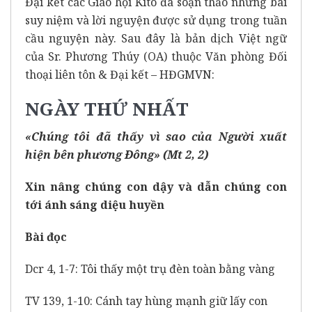
Đại kết các Giáo hội Kitô đã soạn thảo những bài
suy niệm và lời nguyện được sử dụng trong tuần
cầu nguyện này. Sau đây là bản dịch Việt ngữ
của Sr. Phương Thúy (OA) thuộc Văn phòng Đối
thoại liên tôn & Đại kết – HĐGMVN:
NGÀY THỨ NHẤT
«Chúng tôi đã thấy vì sao của Người xuất
hiện bên phương Ðông» (Mt 2, 2)
Xin nâng chúng con dậy và dẫn chúng con
tới ánh sáng diệu huyền
Bài đọc
Dcr 4, 1-7: Tôi thấy một trụ đèn toàn bằng vàng
TV 139, 1-10: Cánh tay hùng mạnh giữ lấy con