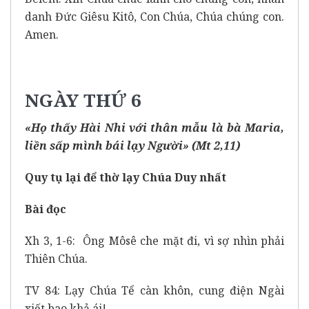
danh Đức Giêsu Kitô, Con Chúa, Chúa chúng con.
Amen.
NGÀY THỨ 6
«Họ thấy Hài Nhi với thân mẫu là bà Maria,
liền sấp mình bái lạy Người» (Mt 2,11)
Quy tụ lại để thờ lạy Chúa Duy nhất
Bài đọc
Xh 3, 1-6: Ông Môsê che mặt đi, vì sợ nhìn phải
Thiên Chúa.
TV 84: Lạy Chúa Tể càn khôn, cung điện Ngài
xiết bao khả ái!