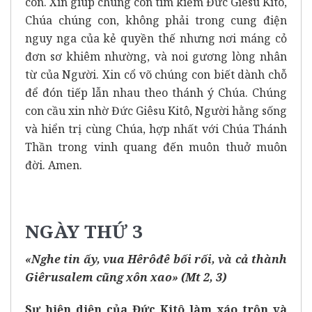
con. Xin giúp chúng con tìm kiếm Đức Giêsu Kitô,
Chúa chúng con, không phải trong cung điện
nguy nga của kẻ quyền thế nhưng nơi máng cỏ
đơn sơ khiêm nhường, và noi gương lòng nhân
từ của Người. Xin cổ võ chúng con biết dành chỗ
để đón tiếp lẫn nhau theo thánh ý Chúa. Chúng
con cầu xin nhờ Đức Giêsu Kitô, Người hằng sống
và hiển trị cùng Chúa, hợp nhất với Chúa Thánh
Thần trong vinh quang đến muôn thuở muôn
đời. Amen.
NGÀY THỨ 3
«Nghe tin ấy, vua Hêrôđê bối rối, và cả thành
Giêrusalem cũng xôn xao» (Mt 2, 3)
Sự hiện diện của Đức Kitô làm xáo trộn và