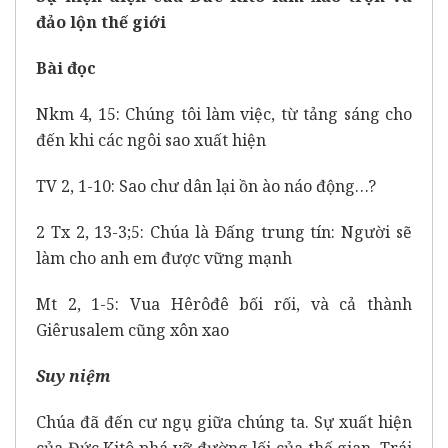
đảo lộn thế giới
Bài đọc
Nkm 4, 15: Chúng tôi làm việc, từ tảng sáng cho
đến khi các ngôi sao xuất hiện
TV 2, 1-10: Sao chư dân lại ồn ào náo động…?
2 Tx 2, 13-3;5: Chúa là Ðấng trung tín: Người sẽ
làm cho anh em được vững mạnh
Mt 2, 1-5: Vua Hêrôđê bối rối, và cả thành
Giêrusalem cũng xôn xao
Suy niệm
Chúa đã đến cư ngụ giữa chúng ta. Sự xuất hiện
của Đức Kitô phá vỡ đường lối của thế gian. Trái