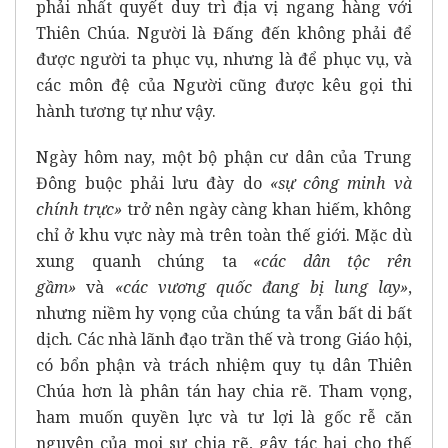
phải nhất quyết duy trì địa vị ngang hàng với
Thiên Chúa. Người là Đấng đến không phải để
được người ta phục vụ, nhưng là để phục vụ, và
các môn đệ của Người cũng được kêu gọi thi
hành tương tự như vậy.
Ngày hôm nay, một bộ phận cư dân của Trung
Đông buộc phải lưu đày do
«sự công minh và
chính trực»
trở nên ngày càng khan hiếm, không
chỉ ở khu vực này mà trên toàn thế giới. Mặc dù
xung quanh chúng ta
«các dân tộc rên
gầm»
và
«các vương quốc đang bị lung lay»
,
nhưng niềm hy vọng của chúng ta vẫn bất di bất
dịch
.
Các nhà lãnh đạo trần thế và trong Giáo hội,
có bổn phận và trách nhiệm quy tụ dân Thiên
Chúa hơn là phân tán hay chia rẽ. Tham vọng,
ham muốn quyền lực và tư lợi là gốc rễ căn
nguyên của mọi sự chia rẽ, gây tác hại cho thế