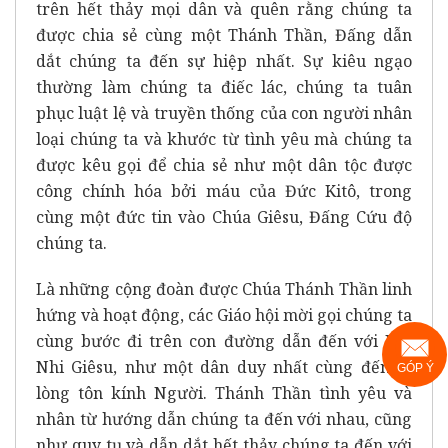
trên hết thảy mọi dân và quên rằng chúng ta
được chia sẻ cùng một Thánh Thần, Đấng dẫn
dắt chúng ta đến sự hiệp nhất. Sự kiêu ngạo
thường làm chúng ta điếc lác, chúng ta tuân
phục luật lệ và truyền thống của con người nhân
loại chúng ta và khước từ tình yêu mà chúng ta
được kêu gọi để chia sẻ như một dân tộc được
công chính hóa bởi máu của Đức Kitô, trong
cùng một đức tin vào Chúa Giêsu, Đấng Cứu độ
chúng ta.
Là những cộng đoàn được Chúa Thánh Thần linh
hứng và hoạt động, các Giáo hội mời gọi chúng ta
cùng bước đi trên con đường dẫn đến với Hài
Nhi Giêsu, như một dân duy nhất cùng đến tỏ
GÓP Ý
lòng tôn kính Người. Thánh Thần tình yêu và
nhân từ hướng dẫn chúng ta đến với nhau, cũng
như quy tụ và dẫn dắt hết thảy chúng ta đến với