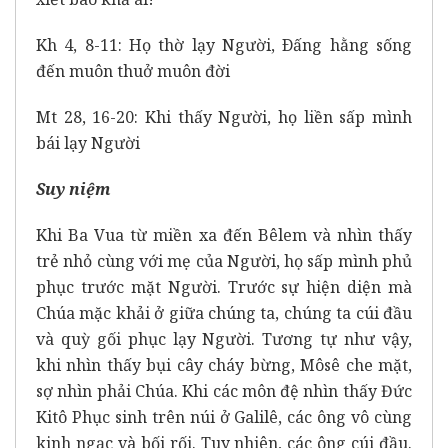
Kh 4, 8-11: Họ thờ lạy Người, Ðấng hằng sống
đến muôn thuở muôn đời
Mt 28, 16-20: Khi thấy Người, họ liền sấp mình
bái lạy Người
Suy niệm
Khi Ba Vua từ miền xa đến Bêlem và nhìn thấy
trẻ nhỏ cùng với mẹ của Người, họ sấp mình phủ
phục trước mặt Người. Trước sự hiện diện mà
Chúa mặc khải ở giữa chúng ta, chúng ta cúi đầu
và quỳ gối phục lạy Người. Tương tự như vậy,
khi nhìn thấy bụi cây cháy bừng, Môsê che mặt,
sợ nhìn phải Chúa. Khi các môn đệ nhìn thấy Đức
Kitô Phục sinh trên núi ở Galilê, các ông vô cùng
kinh ngạc và bối rối. Tuy nhiên, các ông cúi đầu.