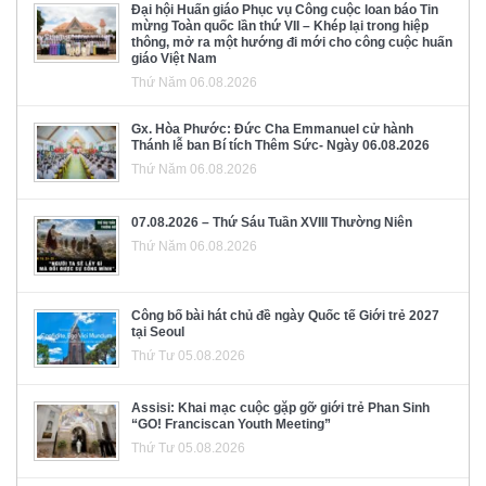
Đại hội Huấn giáo Phục vụ Công cuộc loan báo Tin
mừng Toàn quốc lần thứ VII – Khép lại trong hiệp
thông, mở ra một hướng đi mới cho công cuộc huấn
giáo Việt Nam
Thứ Năm 06.08.2026
Gx. Hòa Phước: Đức Cha Emmanuel cử hành
Thánh lễ ban Bí tích Thêm Sức- Ngày 06.08.2026
Thứ Năm 06.08.2026
07.08.2026 – Thứ Sáu Tuần XVIII Thường Niên
Thứ Năm 06.08.2026
Công bố bài hát chủ đề ngày Quốc tế Giới trẻ 2027
tại Seoul
Thứ Tư 05.08.2026
Assisi: Khai mạc cuộc gặp gỡ giới trẻ Phan Sinh
“GO! Franciscan Youth Meeting”
Thứ Tư 05.08.2026