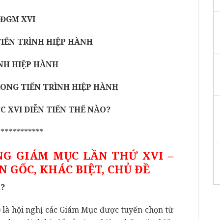
HĐGM XVI
TIẾN TRÌNH HIỆP HÀNH
ÌNH HIỆP HÀNH
RONG TIẾN TRÌNH HIỆP HÀNH
C XVI DIỄN TIẾN THẾ NÀO?
************
NG GIÁM MỤC LẦN THỨ XVI –
N GỐC, KHÁC BIỆT, CHỦ ĐỀ
ì?
à hội nghị các Giám Mục được tuyển chọn từ