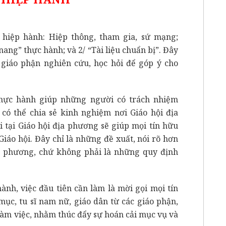
hiệp hành: Hiệp thông, tham gia, sứ mạng;
 nang” thực hành; và 2/ “Tài liệu chuẩn bị”. Đây
c giáo phận nghiên cứu, học hỏi để góp ý cho
hực hành giúp những người có trách nhiệm
có thể chia sẻ kinh nghiệm nơi Giáo hội địa
i tại Giáo hội địa phương sẽ giúp mọi tín hữu
iáo hội. Đây chỉ là những đề xuất, nói rõ hơn
a phương, chứ không phải là những quy định
nh, việc đầu tiên cần làm là mời gọi mọi tín
mục, tu sĩ nam nữ, giáo dân từ các giáo phận,
làm việc, nhằm thúc đẩy sự hoán cải mục vụ và