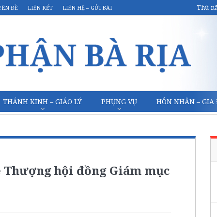
Thứ nă
YÊN ĐỀ
LIÊN KẾT
LIÊN HỆ – GỬI BÀI
THÁNH KINH – GIÁO LÝ
PHỤNG VỤ
HÔN NHÂN – GIA
về Thượng hội đồng Giám mục