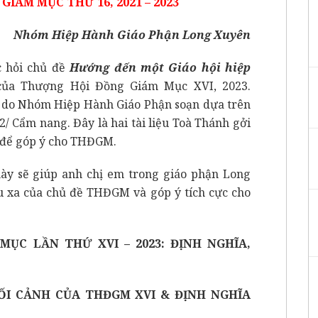
IÁM MỤC THỨ 16, 2021 – 2023
Nhóm Hiệp Hành Giáo Phận Long Xuyên
 hỏi chủ đề
Hướng đến một Giáo hội hiệp
ủa Thượng Hội Đồng Giám Mục XVI, 2023.
c do Nhóm Hiệp Hành Giáo Phận soạn dựa trên
; 2/ Cẩm nang. Đây là hai tài liệu Toà Thánh gởi
i để góp ý cho THĐGM.
y sẽ giúp anh chị em trong giáo phận Long
u xa của chủ đề THĐGM và góp ý tích cực cho
MỤC LẦN THỨ XVI – 2023: ĐỊNH NGHĨA,
BỐI CẢNH CỦA THĐGM XVI & ĐỊNH NGHĨA