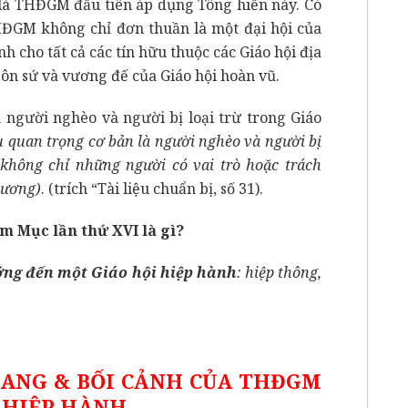
 là THĐGM đầu tiên áp dụng Tông hiến này. Có
HĐGM không chỉ đơn thuần là một đại hội của
 cho tất cả các tín hữu thuộc các Giáo hội địa
ôn sứ và vương đế của Giáo hội hoàn vũ.
gười nghèo và người bị loại trừ trong Giáo
u quan trọng cơ bản là người nghèo và người bị
ứ không chỉ những người có vai trò hoặc trách
hương)
. (trích “Tài liệu chuẩn bị, số 31).
m Mục lần thứ XVI là gì?
ng đến một Giáo hội hiệp hành
: hiệp thông,
 NANG & BỐI CẢNH CỦA THĐGM
 HIỆP HÀNH