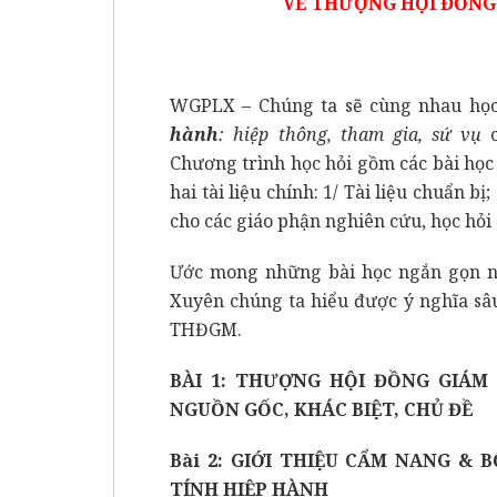
VỀ THƯỢNG HỘI ĐỒNG G
WGPLX
– Chúng ta sẽ cùng nhau học
hành
: hiệp thông, tham gia, sứ vụ
c
Chương trình học hỏi gồm các bài họ
hai tài liệu chính: 1/ Tài liệu chuẩn bị
cho các giáo phận nghiên cứu, học hỏ
Ước mong những bài học ngắn gọn nà
Xuyên chúng ta hiểu được ý nghĩa sâ
THĐGM.
BÀI 1: THƯỢNG HỘI ĐỒNG GIÁM 
NGUỒN GỐC, KHÁC BIỆT, CHỦ ĐỀ
Bài 2: GIỚI THIỆU CẨM NANG & 
TÍNH HIỆP HÀNH