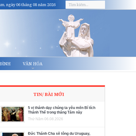
m, ngày 06 tháng 08 năm 2026
 ĐÌNH
VĂN HÓA
TIN/ BÀI MỚI
5 vị thánh dạy chúng ta yêu mến Bí tích
Thánh Thể trong tháng Tám này
Thứ Năm 06.08.2026
Đức Thánh Cha sẽ tông du Uruguay,