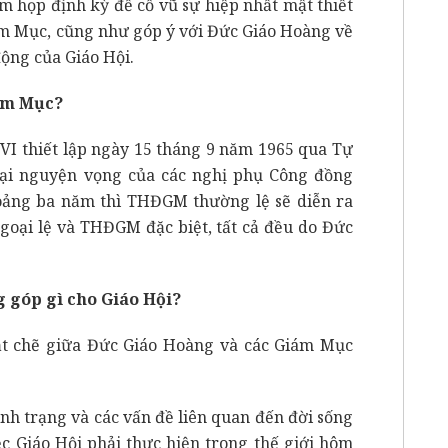
m họp định kỳ để cổ vũ sự hiệp nhất mật thiết
m Mục, cũng như góp ý với Đức Giáo Hoàng về
ộng của Giáo Hội.
ám Mục?
 thiết lập ngày 15 tháng 9 năm 1965 qua Tự
lại nguyện vọng của các nghị phụ Công đồng
oảng ba năm thì THĐGM thường lệ sẽ diễn ra
goại lệ và THĐGM đặc biệt, tất cả đều do Đức
 góp gì cho Giáo Hội?
hặt chẽ giữa Đức Giáo Hoàng và các Giám Mục
tình trạng và các vấn đề liên quan đến đời sống
c Giáo Hội phải thực hiện trong thế giới hôm