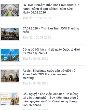
Gx. Hòa Phước: Đức Cha Emmanuel cử
hành Thánh lễ ban Bí tích Thêm Sức-
Ngày 06.08.2026
Thứ Năm 06.08.2026
07.08.2026 – Thứ Sáu Tuần XVIII Thường
Niên
Thứ Năm 06.08.2026
Công bố bài hát chủ đề ngày Quốc tế Giới
trẻ 2027 tại Seoul
Thứ Tư 05.08.2026
Assisi: Khai mạc cuộc gặp gỡ giới trẻ
Phan Sinh “GO! Franciscan Youth
Meeting”
Thứ Tư 05.08.2026
Cầu nguyện cho việc loan báo Tin mừng
tại các thành phố – Suy niệm dựa theo ý
cầu nguyện của Đức Giáo hoàng tháng
8/2026 phần I