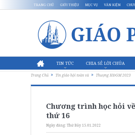
TRANG CHỦ
GIỚI THIỆU
MỤC VỤ
VĂN KIỆN
CHU
TIN TỨC
CHIA SẺ LỜI CHÚA
Trang Chủ
Tin giáo hội toàn vũ
Thượng HĐGM 2023
Chương trình học hỏi 
thứ 16
Ngày đăng:
Thứ Bảy 15.01.2022