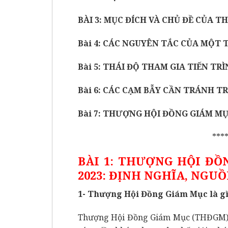
BÀI 3: MỤC ĐÍCH VÀ CHỦ ĐỀ CỦA T
Bài 4: CÁC NGUYÊN TẮC CỦA MỘT 
Bài 5: THÁI ĐỘ THAM GIA TIẾN TR
Bài 6: CÁC CẠM BẪY CẦN TRÁNH T
Bài 7: THƯỢNG HỘI ĐỒNG GIÁM MỤ
***
BÀI 1: THƯỢNG HỘI ĐỒ
2023: ĐỊNH NGHĨA, NGUỒ
1- Thượng Hội Đồng Giám Mục là g
Thượng Hội Đồng Giám Mục (THĐGM) l