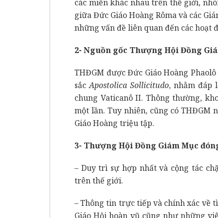
các miền khác nhau trên thế giới, nhó
giữa Đức Giáo Hoàng Rôma và các Giá
những vấn đề liên quan đến các hoạt đ
2- Nguồn gốc Thượng Hội Đồng Gi
THĐGM được Đức Giáo Hoàng Phaolô VI
sắc
Apostolica Sollicitudo
, nhằm đáp 
chung Vaticanô II. Thông thường, kh
một lần. Tuy nhiên, cũng có THĐGM n
Giáo Hoàng triệu tập.
3- Thượng Hội Đồng Giám Mục đóng
– Duy trì sự hợp nhất và cộng tác c
trên thế giới.
– Thông tin trực tiếp và chính xác về 
Giáo Hội hoàn vũ cũng như những việ