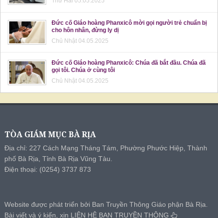
Thứ Hai 05.05.2025
Đức cố Giáo hoàng Phanxicô mời gọi người trẻ chuẩn bị
cho hôn nhân, đừng ly dị
Chủ Nhật 04.05.2025
Đức cố Giáo hoàng Phanxicô: Chúa đã bắt đầu. Chúa đã
gọi tôi. Chúa ở cùng tôi
Chủ Nhật 04.05.2025
TÒA GIÁM MỤC BÀ RỊA
Địa chỉ: 227 Cách Mạng Tháng Tám, Phường Phước Hiệp, Thành
phố Bà Rịa, Tỉnh Bà Rịa Vũng Tàu.
Điện thoại: (0254) 3737 873
Website được phát triển bởi Ban Truyền Thông Giáo phận Bà Rịa.
Bài viết và ý kiến, xin
LIÊN HỆ BAN TRUYỀN THÔNG