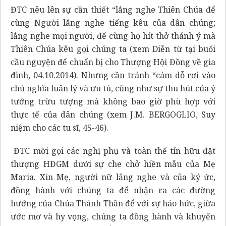
ĐTC nêu lên sự cần thiết “lắng nghe Thiên Chúa để
cùng Người lắng nghe tiếng kêu của dân chúng;
lắng nghe mọi người, để cùng họ hít thở thánh ý mà
Thiên Chúa kêu gọi chúng ta (xem Diễn từ tại buổi
cầu nguyện để chuẩn bị cho Thượng Hội Đồng về gia
đình, 04.10.2014). Nhưng cần tránh “cám dỗ rơi vào
chủ nghĩa luân lý và ưu tú, cũng như sự thu hút của ý
tưởng trừu tượng mà không bao giờ phù hợp với
thực tế của dân chúng (xem J.M. BERGOGLIO, Suy
niệm cho các tu sĩ, 45-46).
ĐTC mời gọi các nghị phụ và toàn thể tín hữu đặt
thượng HĐGM dưới sự che chở hiền mẫu của Mẹ
Maria. Xin Mẹ, người nữ lắng nghe và của ký ức,
đồng hành với chúng ta để nhận ra các đường
hướng của Chúa Thánh Thần để với sự háo hức, giữa
ước mơ và hy vọng, chúng ta đồng hành và khuyến