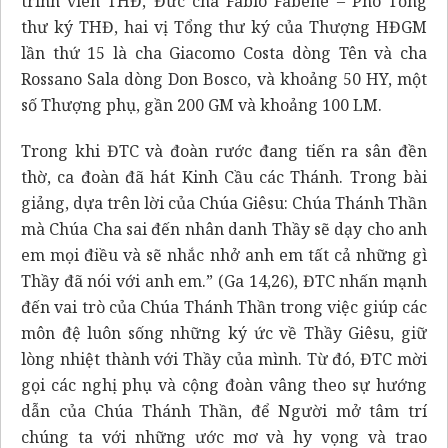
trình viên THĐ, Đức cha Fabio Fabene – Phó Tổng
thư ký THĐ, hai vị Tổng thư ký của Thượng HĐGM
lần thứ 15 là cha Giacomo Costa dòng Tên và cha
Rossano Sala dòng Don Bosco, và khoảng 50 HY, một
số Thượng phụ, gần 200 GM và khoảng 100 LM.
Trong khi ĐTC và đoàn rước đang tiến ra sân đền
thờ, ca đoàn đã hát Kinh Cầu các Thánh. Trong bài
giảng, dựa trên lời của Chúa Giêsu: Chúa Thánh Thần
mà Chúa Cha sai đến nhân danh Thầy sẽ dạy cho anh
em mọi điều và sẽ nhắc nhở anh em tất cả những gì
Thầy đã nói với anh em.” (Ga 14,26), ĐTC nhấn mạnh
đến vai trò của Chúa Thánh Thần trong việc giúp các
môn đệ luôn sống những ký ức về Thầy Giêsu, giữ
lòng nhiệt thành với Thầy của mình. Từ đó, ĐTC mời
gọi các nghị phụ và cộng đoàn vâng theo sự hướng
dẫn của Chúa Thánh Thần, để Người mở tâm trí
chúng ta với những ước mơ và hy vọng và trao