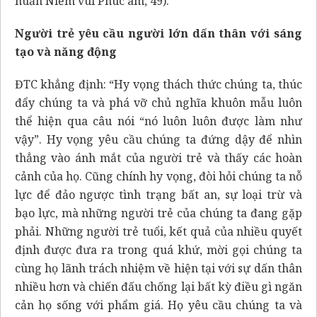
huấn Niềm vui Phúc âm, 49).
Người trẻ yêu cầu người lớn dấn thân với sáng
tạo và năng động
ĐTC khẳng định: “Hy vọng thách thức chúng ta, thúc
đẩy chúng ta và phá vỡ chủ nghĩa khuôn mẫu luôn
thể hiện qua câu nói “nó luôn luôn được làm như
vậy”. Hy vọng yêu cầu chúng ta đứng dậy để nhìn
thẳng vào ánh mắt của người trẻ và thấy các hoàn
cảnh của họ. Cũng chính hy vọng, đòi hỏi chúng ta nỗ
lực để đảo ngược tình trạng bất an, sự loại trừ và
bạo lực, mà những người trẻ của chúng ta đang gặp
phải. Những người trẻ tuổi, kết quả của nhiều quyết
định được đưa ra trong quá khứ, mời gọi chúng ta
cùng họ lãnh trách nhiệm về hiện tại với sự dấn thân
nhiều hơn và chiến đấu chống lại bất kỳ điều gì ngăn
cản họ sống với phẩm giá. Họ yêu cầu chúng ta và