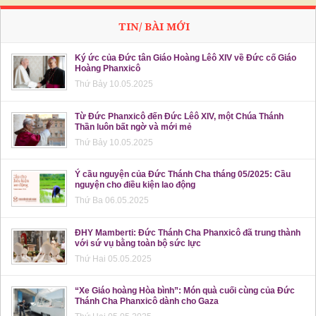
TIN/ BÀI MỚI
Ký ức của Đức tân Giáo Hoàng Lêô XIV về Đức cố Giáo
Hoàng Phanxicô
Thứ Bảy 10.05.2025
Từ Đức Phanxicô đến Đức Lêô XIV, một Chúa Thánh
Thần luôn bất ngờ và mới mẻ
Thứ Bảy 10.05.2025
Ý cầu nguyện của Đức Thánh Cha tháng 05/2025: Cầu
nguyện cho điều kiện lao động
Thứ Ba 06.05.2025
ĐHY Mamberti: Đức Thánh Cha Phanxicô đã trung thành
với sứ vụ bằng toàn bộ sức lực
Thứ Hai 05.05.2025
“Xe Giáo hoàng Hòa bình”: Món quà cuối cùng của Đức
Thánh Cha Phanxicô dành cho Gaza