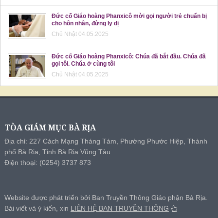
Đức cố Giáo hoàng Phanxicô mời gọi người trẻ chuẩn bị
cho hôn nhân, đừng ly dị
Chủ Nhật 04.05.2025
Đức cố Giáo hoàng Phanxicô: Chúa đã bắt đầu. Chúa đã
gọi tôi. Chúa ở cùng tôi
Chủ Nhật 04.05.2025
TÒA GIÁM MỤC BÀ RỊA
Địa chỉ: 227 Cách Mạng Tháng Tám, Phường Phước Hiệp, Thành
phố Bà Rịa, Tỉnh Bà Rịa Vũng Tàu.
Điện thoại: (0254) 3737 873
Website được phát triển bởi Ban Truyền Thông Giáo phận Bà Rịa.
Bài viết và ý kiến, xin
LIÊN HỆ BAN TRUYỀN THÔNG