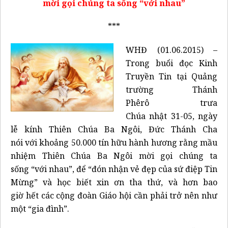
mời gọi
chúng ta sống
“
với
nhau”
***
WHĐ (01.06.2015) –
Trong buổi đọc Kinh
Truyền Tin tại Quảng
trường Thánh
Phêrô trưa
Chúa nhật 31-05, ngày
lễ kính Thiên Chúa Ba Ngôi, Đức Thánh Cha
nói với khoảng 50.000 tín hữu hành hương rằng mầu
nhiệm Thiên Chúa Ba Ngôi mời gọi chúng ta
sống “với nhau”, để “đón nhận vẻ đẹp của sứ điệp Tin
Mừng” và học biết xin ơn tha thứ, và hơn bao
giờ hết các cộng đoàn Giáo hội cần phải trở nên như
một “gia đình”.