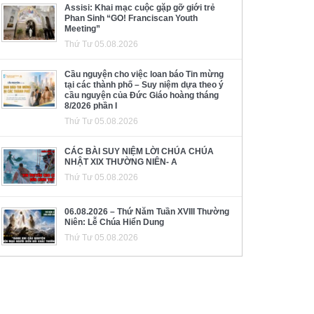
Assisi: Khai mạc cuộc gặp gỡ giới trẻ
Phan Sinh “GO! Franciscan Youth
Meeting”
Thứ Tư 05.08.2026
Cầu nguyện cho việc loan báo Tin mừng
tại các thành phố – Suy niệm dựa theo ý
cầu nguyện của Đức Giáo hoàng tháng
8/2026 phần I
Thứ Tư 05.08.2026
CÁC BÀI SUY NIỆM LỜI CHÚA CHÚA
NHẬT XIX THƯỜNG NIÊN- A
Thứ Tư 05.08.2026
06.08.2026 – Thứ Năm Tuần XVIII Thường
Niên: Lễ Chúa Hiển Dung
Thứ Tư 05.08.2026