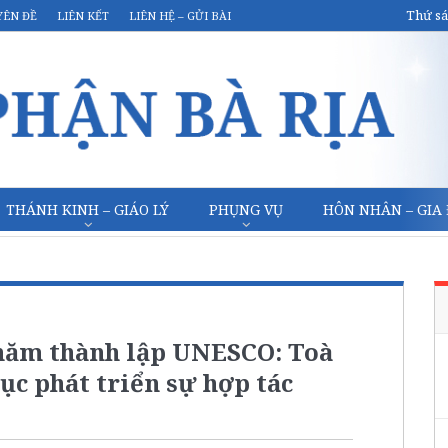
Thứ sá
YÊN ĐỀ
LIÊN KẾT
LIÊN HỆ – GỬI BÀI
THÁNH KINH – GIÁO LÝ
PHỤNG VỤ
HÔN NHÂN – GIA
năm thành lập UNESCO: Toà
c phát triển sự hợp tác