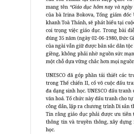
mang tên
“Giáo dục hôm nay và ngày
của bà Irina Bokova, Tổng giám đốc 
khanh Toà Thánh, sẽ phát biểu tại cuộ
coi trọng việc giáo dục. Trong bài 
đúng 35 năm (ngày 02-06-1980, Đức Gio
của ngài vẫn giữ được bản sắc dân tộ
giềng, không phải nhờ nguồn sức mạn
một chỗ dựa vững chắc hơn mọi nguồn
UNESCO đã góp phần tái thiết các tr
trong Thế chiến II, cổ võ cuộc đấu t
đa dạng sinh học. UNESCO đấu tranh c
văn hoá. Tổ chức này đấu tranh cho tự
công dân, lập ra chương trình Di sản thế
Tin rằng giáo dục phải được ưu tiên
thông tin và truyền thông, xây dựng 
học.