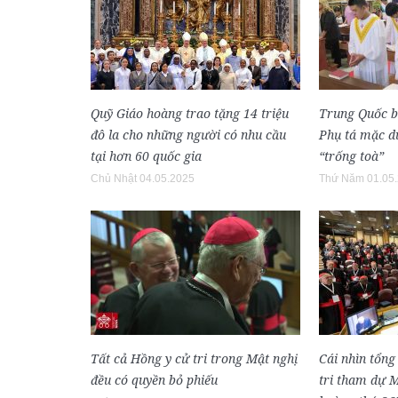
Quỹ Giáo hoàng trao tặng 14 triệu
Trung Quốc 
đô la cho những người có nhu cầu
Phụ tá mặc dù
tại hơn 60 quốc gia
“trống toà”
Chủ Nhật 04.05.2025
Thứ Năm 01.05
Tất cả Hồng y cử tri trong Mật nghị
Cái nhìn tổng
đều có quyền bỏ phiếu
tri tham dự 