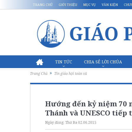
TRANG CHỦ
GIỚI THIỆU
MỤC VỤ
VĂN KIỆN
CHU
TIN TỨC
CHIA SẺ LỜI CHÚA
Trang Chủ
Tin giáo hội toàn vũ
Hướng đến kỷ niệm 70 
Thánh và UNESCO tiếp tụ
Ngày đăng:
Thứ Ba 02.06.2015