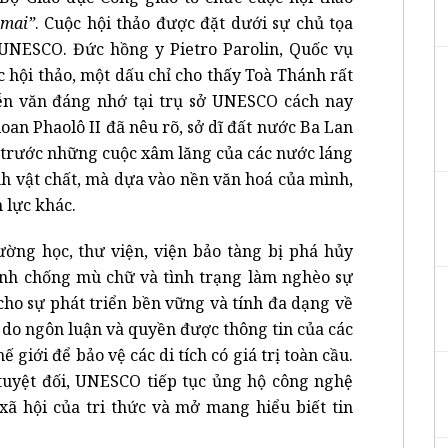
 mai”
. Cuộc hội thảo được đặt dưới sự chủ tọa
UNESCO. Đức hồng y Pietro Parolin, Quốc vụ
c hội thảo, một dấu chỉ cho thấy Toà Thánh rất
diễn văn đáng nhớ tại trụ sở UNESCO cách nay
an Phaolô II đã nêu rõ, sở dĩ đất nước Ba Lan
c trước những cuộc xâm lăng của các nước láng
h vật chất, mà dựa vào nền văn hoá của mình,
 lực khác.
ường học, thư viện, viện bảo tàng bị phá hủy
ranh chống mù chữ và tình trạng làm nghèo sự
ho sự phát triển bền vững và tính đa dạng về
 do ngôn luận và quyền được thông tin của các
 giới để bảo vệ các di tích có giá trị toàn cầu.
 tuyệt đối, UNESCO tiếp tục ủng hộ công nghệ
xã hội của tri thức và mở mang hiểu biết tin