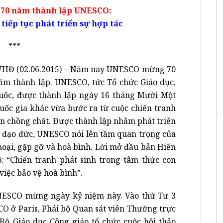
 70 năm thành lập UNESCO:
iếp tục phát triển sự hợp tác
***
HĐ (02.06.2015) – Năm nay UNESCO mừng 70
ăm thành lập. UNESCO, tức Tổ chức Giáo dục,
uốc, được thành lập ngày 16 tháng Mười Một
quốc gia khác vừa bước ra từ cuộc chiến tranh
ăn chồng chất. Được thành lập nhằm phát triển
 và đạo đức, UNESCO nói lên tầm quan trọng của
thoại, gặp gỡ và hoà bình. Lời mở đầu bản Hiến
: “Chiến tranh phát sinh trong tâm thức con
việc bảo vệ hoà bình”.
ESCO mừng ngày kỷ niệm này. Vào thứ Tư 3
SCO ở Paris, Phái bộ Quan sát viên Thường trực
 Bộ Giáo dục Công giáo tổ chức cuộc hội thảo