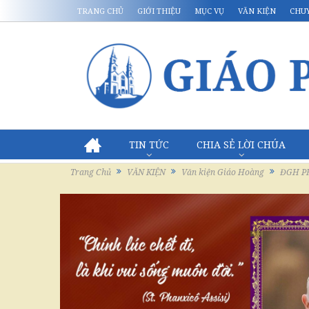
TRANG CHỦ
GIỚI THIỆU
MỤC VỤ
VĂN KIỆN
CHU
TIN TỨC
CHIA SẺ LỜI CHÚA
Trang Chủ
VĂN KIỆN
Văn kiện Giáo Hoàng
ĐGH P