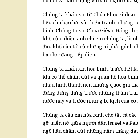
họ nói và hành động với sức mạnh của sự 
Chúng ta khẩn xin từ Chúa Phục sinh ân 
liệu cho bạo lực và chiến tranh, nhưng 
bình. Chúng ta xin Chúa Giêsu, Đấng chi
khổ của nhiều anh chị em chúng ta, là n
đau khổ của tất cả những ai phải gánh c
bạo lực đang tiếp diễn.
Chúng ta khẩn xin hòa bình, trước hết là
khí có thể chấm dứt và quan hệ hòa bìn
nhau hình thành nên những quốc gia thâ
đừng dửng dưng trước những thảm trạng
nước này và trước những bi kịch của cơ
Chúng ta cầu xin hòa bình cho tất cả các
gỡ triển nở giữa người dân Israel và Pale
ngõ hầu chấm dứt những năm tháng đau 