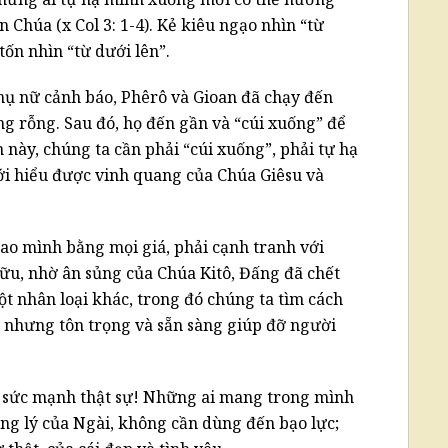
 Chúa (x Col 3: 1-4). Kẻ kiêu ngạo nhìn “từ
ốn nhìn “từ dưới lên”.
hụ nữ cảnh báo, Phêrô và Gioan đã chạy đến
g rỗng. Sau đó, họ đến gần và “cúi xuống” để
này, chúng ta cần phải “cúi xuống”, phải tự hạ
i hiểu được vinh quang của Chúa Giêsu và
cao mình bằng mọi giá, phải cạnh tranh với
ữu, nhờ ân sủng của Chúa Kitô, Đấng đã chết
ột nhân loại khác, trong đó chúng ta tìm cách
, nhưng tôn trọng và sẵn sàng giúp đỡ người
à sức mạnh thật sự! Những ai mang trong mình
ng lý của Ngài, không cần dùng đến bạo lực;