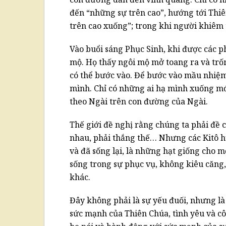
đến “những sự trên cao”, hướng tới Thiên
trên cao xuống”; trong khi người khiêm t
Vào buổi sáng Phục Sinh, khi được các p
mộ. Họ thấy ngôi mộ mở toang ra và trốn
có thể bước vào. Để bước vào mầu nhiệm 
mình. Chỉ có những ai hạ mình xuống mớ
theo Ngài trên con đường của Ngài.
Thế giới đề nghị rằng chúng ta phải đề 
nhau, phải thắng thế… Nhưng các Kitô h
và đã sống lại, là những hạt giống cho m
sống trong sự phục vụ, không kiêu căng
khác.
Đây không phải là sự yếu đuối, nhưng l
sức mạnh của Thiên Chúa, tình yêu và cô