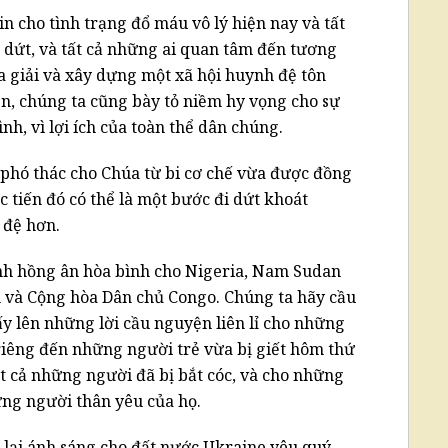
n cho tình trạng đổ máu vô lý hiện nay và tất
 dứt, và tất cả những ai quan tâm đến tương
òa giải và xây dựng một xã hội huynh đệ tôn
n, chúng ta cũng bày tỏ niềm hy vọng cho sự
h, vì lợi ích của toàn thể dân chúng.
 phó thác cho Chúa từ bi cơ chế vừa được đồng
 tiến đó có thể là một bước đi dứt khoát
 đệ hơn.
nh hồng ân hòa bình cho Nigeria, Nam Sudan
 và Cộng hòa Dân chủ Congo. Chúng ta hãy cầu
ấy lên những lời cầu nguyện liên lỉ cho những
riêng đến những người trẻ vừa bị giết hôm thứ
ất cả những người đã bị bắt cóc, và cho những
ững người thân yêu của họ.
 lại ánh sáng cho đất nước Ukraine yêu quý,