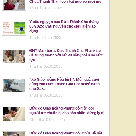
Chúa Thánh Thần luôn bất ngờ và mới mẻ
Thứ Bảy 10.05.2025
Ý cầu nguyện của Đức Thánh Cha tháng
05/2025: Cầu nguyện cho điều kiện lao
động
Thứ Ba 06.05.2025
ĐHY Mamberti: Đức Thánh Cha Phanxicô
đã trung thành với sứ vụ bằng toàn bộ sức
lực
Thứ Hai 05.05.2025
“Xe Giáo hoàng Hòa bình”: Món quà cuối
cùng của Đức Thánh Cha Phanxicô dành
cho Gaza
Thứ Hai 05.05.2025
Đức cố Giáo hoàng Phanxicô mời gọi
người trẻ chuẩn bị cho hôn nhân, đừng ly dị
Chủ Nhật 04.05.2025
Đức cố Giáo hoàng Phanxicô: Chúa đã bắt