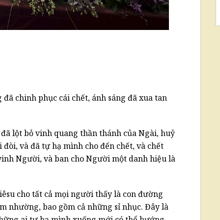
 đã chinh phục cái chết, ánh sáng đã xua tan
 đã lột bỏ vinh quang thần thánh của Ngài, huỷ
đòi, và đã tự hạ mình cho đến chết, và chết
n vinh Người, và ban cho Người một danh hiệu là
iêsu cho tất cả mọi người thấy là con đường
êm nhường, bao gồm cả những sỉ nhục. Đây là
những ai tự hạ mình xuống mới có thể hướng