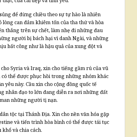
thật, của cái đẹp và tình yêu.
sủng để đừng chiều theo sự tự hào là nhiên
có lòng can đảm khiêm tốn của tha thứ và hòa
ến thắng trên sự chết, làm nhẹ đi những đau
hững người bị bách hại vì danh Ngài, và những
hịu bất công như là hậu quả của xung đột và
 cho Syria và Iraq, xin cho tiếng gầm rú của vũ
h có thể được phục hồi trong những nhóm khác
n yêu này. Cầu xin cho cộng đồng quốc tế
 nhân đạo to lớn đang diễn ra nơi những đất
 man những người tị nạn.
 dân tộc tại Thánh Địa. Xin cho nền văn hóa gặp
stine và tiến trình hòa bình có thể được tái tục
khổ và chia cách.