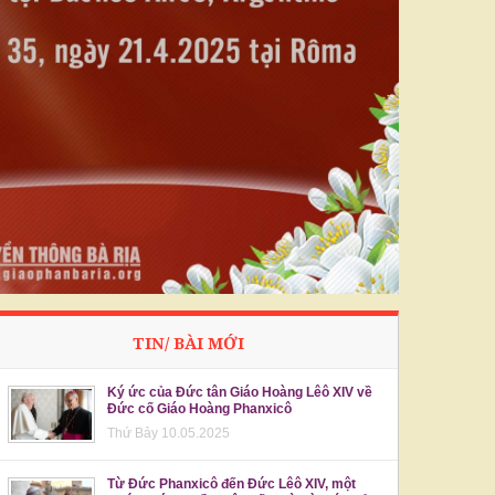
TIN/ BÀI MỚI
Ký ức của Đức tân Giáo Hoàng Lêô XIV về
Đức cố Giáo Hoàng Phanxicô
Thứ Bảy 10.05.2025
Từ Đức Phanxicô đến Đức Lêô XIV, một