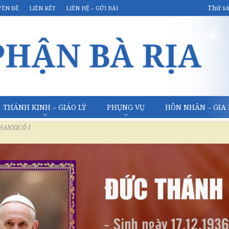
Thứ sá
YÊN ĐỀ
LIÊN KẾT
LIÊN HỆ – GỬI BÀI
THÁNH KINH – GIÁO LÝ
PHỤNG VỤ
HÔN NHÂN – GIA
HANXICÔ I