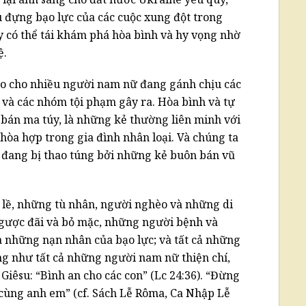
u đựng bạo lực của các cuộc xung đột trong
y có thể tái khám phá hòa bình và hy vọng nhờ
ệ.
do cho nhiều người nam nữ đang gánh chịu các
n và các nhóm tội phạm gây ra. Hòa bình và tự
bán ma túy, là những kẻ thường liên minh với
à hòa hợp trong gia đình nhân loại. Và chúng ta
i đang bị thao túng bởi những kẻ buôn bán vũ
 lề, những tù nhân, người nghèo và những di
ngược đãi và bỏ mặc, những người bệnh và
à những nạn nhân của bạo lực; và tất cả những
ng như tất cả những người nam nữ thiện chí,
Giêsu: “Bình an cho các con” (Lc 24:36). “Đừng
 ở cùng anh em” (cf. Sách Lễ Rôma, Ca Nhập Lễ