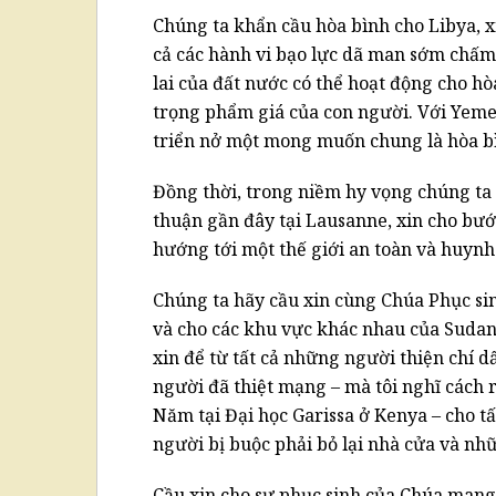
Chúng ta khẩn cầu hòa bình cho Libya, xi
cả các hành vi bạo lực dã man sớm chấm
lai của đất nước có thể hoạt động cho h
trọng phẩm giá của con người. Với Yeme
triển nở một mong muốn chung là hòa bìn
Đồng thời, trong niềm hy vọng chúng ta
thuận gần đây tại Lausanne, xin cho bước
hướng tới một thế giới an toàn và huynh
Chúng ta hãy cầu xin cùng Chúa Phục si
và cho các khu vực khác nhau của Sudan
xin để từ tất cả những người thiện chí d
người đã thiệt mạng – mà tôi nghĩ cách 
Năm tại Đại học Garissa ở Kenya – cho t
người bị buộc phải bỏ lại nhà cửa và nh
Cầu xin cho sự phục sinh của Chúa mang