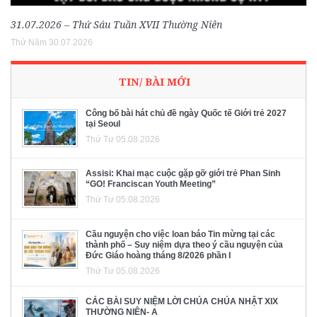
31.07.2026 – Thứ Sáu Tuần XVII Thường Niên
Thứ Năm 30.07.2026
TIN/ BÀI MỚI
Công bố bài hát chủ đề ngày Quốc tế Giới trẻ 2027
tại Seoul
Thứ Tư 05.08.2026
Assisi: Khai mạc cuộc gặp gỡ giới trẻ Phan Sinh
“GO! Franciscan Youth Meeting”
Thứ Tư 05.08.2026
Cầu nguyện cho việc loan báo Tin mừng tại các
thành phố – Suy niệm dựa theo ý cầu nguyện của
Đức Giáo hoàng tháng 8/2026 phần I
Thứ Tư 05.08.2026
CÁC BÀI SUY NIỆM LỜI CHÚA CHÚA NHẬT XIX
THƯỜNG NIÊN- A