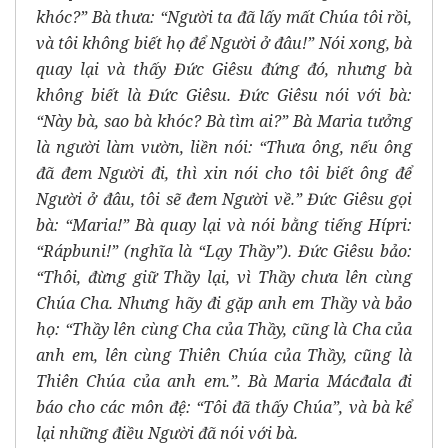
khóc?” Bà thưa: “Người ta đã lấy mất Chúa tôi rồi,
và tôi không biết họ để Người ở đâu!” Nói xong, bà
quay lại và thấy Đức Giêsu đứng đó, nhưng bà
không biết là Đức Giêsu. Đức Giêsu nói với bà:
“Này bà, sao bà khóc? Bà tìm ai?” Bà Maria tưởng
là người làm vườn, liền nói: “Thưa ông, nếu ông
đã đem Người đi, thì xin nói cho tôi biết ông để
Người ở đâu, tôi sẽ đem Người về.” Đức Giêsu gọi
bà: “Maria!” Bà quay lại và nói bằng tiếng Hípri:
“Rápbuni!” (nghĩa là “Lạy Thầy”). Đức Giêsu bảo:
“Thôi, đừng giữ Thầy lại, vì Thầy chưa lên cùng
Chúa Cha. Nhưng hãy đi gặp anh em Thầy và bảo
họ: “Thầy lên cùng Cha của Thầy, cũng là Cha của
anh em, lên cùng Thiên Chúa của Thầy, cũng là
Thiên Chúa của anh em.”. Bà Maria Mácđala đi
báo cho các môn đệ: “Tôi đã thấy Chúa”, và bà kể
lại những điều Người đã nói với bà.