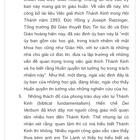
ban này mang giá trị giáo huấn. Về vấn đề này, khi
công bố tài liệu
Việc giải thích Thánh Kinh trong Hội
Thánh
năm 1993, Đức Hồng y Joseph Ratzinger,
Tổng trưởng Bộ Giáo thuyết Đức Tin lúc đó và Đức
Giáo hoàng hiện nay, đã xác định ủy ban này là “một
ủy ban gồm các học giả, trong trách nhiệm về mặt
khoa học cũng như Giáo Hội, với tư cách là những
nhà chú giải có đức tin, đưa ra lập trường về những
vấn đề quan trọng trong việc giải thích Thánh Kinh
và họ biết rằng Huấn quyền tin tưởng họ trong trách
nhiệm này”. Như thế, một đàng, ngài xác định đây là
ủy ban của những học giả; đàng khác, ngài cho thấy
Huấn quyền tin tưởng vào những nghiên cứu của họ.
Những thách đố của phong trào duy văn tự Thánh
Kinh (biblical fundamentalism). Hiến chế
Dei
Verbum
đã khơi dậy nơi người công giáo mối quan
tâm nhiều hơn đến Thánh Kinh. Thế nhưng lại có
nhận xét rằng: quan tâm thì có mà hiểu biết Thánh
Kinh thì không. Nhiều người công giáo vẫn cảm thấy
thua kém anh em Tin Lành vì thấy họ hiểu biết và