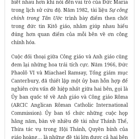
biết nhau hơn khi nói đến vai trò của Đức Maria
trong lịch sử cứu độ. Năm 1982, tài liệu
Sự công
chính trong Tân Ước
trình bày điểm then chốt
trong đức tin Kitô giáo, nhằm giúp nhau hiểu
đúng hơn quan điểm của mỗi bên về ơn công
chính hóa.
Cuộc đối thoại giữa Công giáo và Anh giáo cũng
đem lại những hoa trái tích cực. Năm 1966, Đức
Phaolô VI và Miachael Ramsay, Tổng giám mục
Canterbury, đã thiết lập một ủy ban hỗn hợp để
nghiên cứu vấn đề hiệp nhất giữa hai bên, gọi là
Ủy ban quốc tế về Anh giáo và Công giáo Rôma
(ARCIC Anglican Rôman Catholic International
Commission). Ủy ban tổ chức những cuộc họp
hằng năm, bàn về nhiều đề tài như Thánh Thể,
Thừa tác vụ trong Hội Thánh, Quyền bính của
giáo hoàng… là những đề tài lớn được cả hai bên