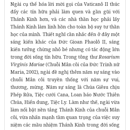
Ngài cụ thể hóa lời mời gọi của Vaticanô II thúc
đẩy các tín hữu phải làm quen và gần gũi với
Thánh Kinh hơn, và các nhà thần học phải lấy
Thánh Kinh làm linh hồn cho toàn bộ suy tư thần
học của mình. Thiết nghĩ cần nhắc đến ở đây một
sáng kiến khác của Đức Gioan Phaolô II, sáng
kiến tưởng chừng nhỏ bé nhưng có tác động lớn
trong đời sống tín hữu. Trong tông thư
Rosarium
Virginis Mariae
(Chuỗi Mân côi của Đức Trinh nữ
Maria, 2002), ngài đề nghị thêm năm sự sáng vào
chuỗi Mân côi truyền thống với năm sự vui,
thương, mừng. Năm sự sáng là Chúa Giêsu chịu
Phép Rửa, Tiệc cưới Cana, Loan báo Nước Thiên
Chúa, Hiển dung, Tiệc Ly. Làm như thế, ngài vừa
làm nổi bật nền tảng Thánh Kinh của chuỗi Mân
côi, vừa nhấn mạnh tầm quan trọng của việc suy
niệm các mầu nhiệm Thánh Kinh trong đời sống