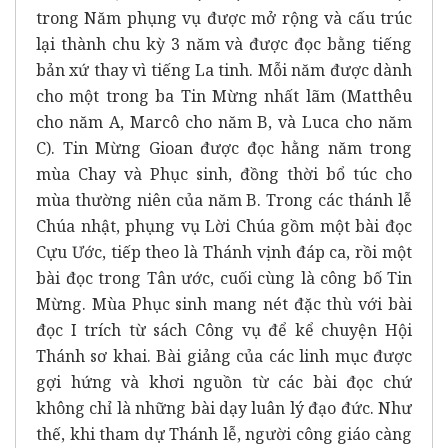
trong Năm phụng vụ được mở rộng và cấu trúc
lại thành chu kỳ 3 năm và được đọc bằng tiếng
bản xứ thay vì tiếng La tinh. Mỗi năm được dành
cho một trong ba Tin Mừng nhất lãm (Matthêu
cho năm A, Marcô cho năm B, và Luca cho năm
C). Tin Mừng Gioan được đọc hằng năm trong
mùa Chay và Phục sinh, đồng thời bổ túc cho
mùa thường niên của năm B. Trong các thánh lễ
Chúa nhật, phụng vụ Lời Chúa gồm một bài đọc
Cựu Ước, tiếp theo là Thánh vịnh đáp ca, rồi một
bài đọc trong Tân ước, cuối cùng là công bố Tin
Mừng. Mùa Phục sinh mang nét đặc thù với bài
đọc I trích từ sách Công vụ để kể chuyện Hội
Thánh sơ khai. Bài giảng của các linh mục được
gợi hứng và khơi nguồn từ các bài đọc chứ
không chỉ là những bài dạy luân lý đạo đức. Như
thế, khi tham dự Thánh lễ, người công giáo càng