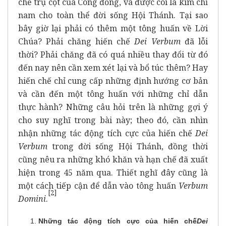
chế trụ cột của Công đồng, và được coi là kim chỉ
nam cho toàn thể đời sống Hội Thánh. Tại sao
bây giờ lại phải có thêm một tông huấn về Lời
Chúa? Phải chăng hiến chế
Dei Verbum
đã lỗi
thời? Phải chăng đã có quá nhiều thay đổi từ đó
đến nay nên cần xem xét lại và bổ túc thêm? Hay
hiến chế chỉ cung cấp những định hướng cơ bản
và cần đến một tông huấn với những chỉ dẫn
thực hành? Những câu hỏi trên là những gợi ý
cho suy nghĩ trong bài này; theo đó, cần nhìn
nhận những tác động tích cực của hiến chế
Dei
Verbum
trong đời sống Hội Thánh, đồng thời
cũng nêu ra những khó khăn và hạn chế đã xuất
hiện trong 45 năm qua. Thiết nghĩ đây cũng là
một cách tiếp cận để dẫn vào tông huấn
Verbum
[
2]
Domini
.
Những tác động tích cực của hiến chế
Dei