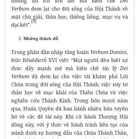
những lợi ích lớn lao mà hiến chế
Dei
Verbum
đem lại cho đời sống của Hội Thánh về
mặt chú giải, thần học, thiêng liêng, mục vụ và
[
9]
đại kết”.
Những thách đố
Trong phần dẫn nhập tông huấn
Verbum Domini
,
Đức Bênêđictô XVI viết: “Mọi người đều biết sự
thúc đẩy mạnh mẽ mà hiến chế tín lý
Dei
Verbum
đã đem lại cho việc tái khám phá Lời
Chúa trong đời sống của Hội Thánh, việc suy tư
thần học về mạc khải của Thiên Chúa và việc
nghiên cứu Thánh Kinh. Trong bốn mươi năm
qua, Huấn Quyền đã ban hành nhiều bản tuyên
bố về các đề tài này. Khi cử hành Thượng Hội
đồng này, với ý thức về hành trình liên tục của
mình dưới sự hướng dẫn của Chúa Thánh Thần,