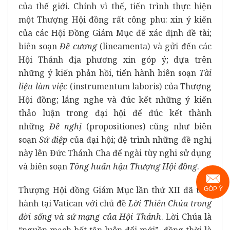
của thế giới. Chính vì thế, tiến trình thực hiện
một Thượng Hội đồng rất công phu: xin ý kiến
của các Hội Đồng Giám Mục để xác định đề tài;
biên soạn
Đề cương
(lineamenta) và gửi đến các
Hội Thánh địa phương xin góp ý; dựa trên
những ý kiến phản hồi, tiến hành biên soạn
Tài
liệu làm việc
(instrumentum laboris) của Thượng
Hội đồng; lắng nghe và đúc kết những ý kiến
thảo luận trong đại hội để đúc kết thành
những
Đề nghị
(propositiones) cũng như biên
soạn
Sứ điệp
của đại hội; đệ trình những đề nghị
này lên Đức Thánh Cha để ngài tùy nghi sử dụng
và biên soạn
Tông huấn hậu Thượng Hội đồng
.
Thượng Hội đồng Giám Mục lần thứ XII đã tiến
GÓP Ý
hành tại Vatican với chủ đề
Lời Thiên Chúa trong
đời sống và sứ mạng của Hội Thánh
. Lời Chúa là
“nguồn mạch bất tận luôn đổi mới”, đồng thời là