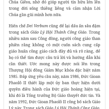
Chúa Giêsu, nhờ đó giúp người tín hữu lớn lên
trong đời sống thiêng liêng và cảm nhận Lời
Chúa gần gũi mình hơn nữa.
Hiến chế
Dei Verbum
cũng để lại dấu ấn sâu đậm
trong sách
Giáo Lý Hội Thánh Công Giáo
. Trong
nhiều năm sau Công đồng, người công giáo than
phiền rằng không có một cuốn sách cung cấp
giáo huấn công giáo cách đầy đủ và rõ ràng, để
họ có thể tìm được câu trả lời và hướng dẫn khi
cần thiết. Ước mong này được nói lên trong
Thượng Hội đồng Giám Mục khóa đặc biệt năm
1985. Đáp ứng yêu cầu này, năm 1986, Đức Gioan
Phaolô II thiết lập một ủy ban thực hiện dưới
quyền điều hành của Đức giáo hoàng hiện tại,
khi đó là Tổng trưởng Bộ Giáo thuyết đức tin. Và
năm 1992, Đức Gioan Phaolô II công bố sách Giáo
Lý này. Trong sách
Giáo Lý Hội Thánh Công Giáo
,