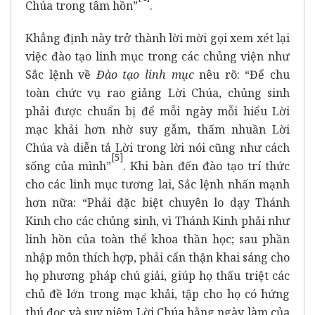
Chúa trong tâm hồn”
.
Khẳng định này trở thành lời mời gọi xem xét lại
việc đào tạo linh mục trong các chủng viện như
Sắc lệnh về
Đào tạo linh mục
nêu rõ: “Để chu
toàn chức vụ rao giảng Lời Chúa, chủng sinh
phải được chuẩn bị để mỗi ngày mỗi hiểu Lời
mạc khải hơn nhờ suy gẫm, thấm nhuần Lời
Chúa và diễn tả Lời trong lời nói cũng như cách
[
5]
sống của mình”
. Khi bàn đến đào tạo trí thức
cho các linh mục tương lai, Sắc lệnh nhấn mạnh
hơn nữa: “Phải đặc biệt chuyên lo dạy Thánh
Kinh cho các chủng sinh, vì Thánh Kinh phải như
linh hồn của toàn thể khoa thần học; sau phần
nhập môn thích hợp, phải cẩn thận khai sáng cho
họ phương pháp chú giải, giúp họ thấu triệt các
chủ đề lớn trong mạc khải, tập cho họ có hứng
thú đọc và suy niệm Lời Chúa hằng ngày làm của