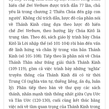
hiến chế
Dei Verbum
được trích dẫn 77 lần, chủ
yếu là trong chương 2 ‘Thiên Chúa đến gặp con
người’. Không chỉ trích dẫn, lược đồ của phần nói
về Thánh Kinh cũng dựa theo lược đồ hiến
chế
Dei Verbum
, theo hướng lấy Chúa Kitô là
trung tâm. Theo đó, sách giáo lý trình bày Chúa
Kitô là Lời nhập thể (số 101-104) rồi bàn đến vấn
đề linh hứng và chân lý trong văn bản Thánh
Kinh (số 105-108). Tiếp theo là phần nói về Chúa
Thánh Thần như Đấng giải thích Thánh Kinh
(109-119), gồm cả việc trình bày những ‘nghĩa’
truyền thống của Thánh Kinh đã có từ thời
Trung Cổ (nghĩa văn tự, thiêng liêng, ẩn dụ, luân
lý). Phần tiếp theo bàn về thư quy các sách
thánh, nhấn mạnh tính thống nhất giữa Cựu Ước
và Tân Ước (120-130), cuối cùng kết thúc bằng
việc nói về tầm quan trọng của Thánh Kinh trong