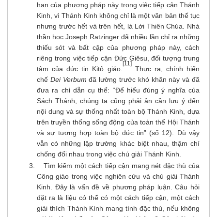
hạn của phương pháp này trong việc tiếp cận Thánh
Kinh, vì Thánh Kinh không chỉ là một văn bản thế tục
nhưng trước hết và trên hết, là Lời Thiên Chúa. Nhà
thần học Joseph Ratzinger đã nhiều lần chỉ ra những
thiếu sót và bất cập của phương pháp này, cách
riêng trong việc tiếp cận Đức Giêsu, đối tượng trung
[
11]
tâm của đức tin Kitô giáo.
Thực ra, chính hiến
chế
Dei Verbum
đã lường trước khó khăn này và đã
đưa ra chỉ dẫn cụ thể: “Để hiểu đúng ý nghĩa của
Sách Thánh, chúng ta cũng phải ân cần lưu ý đến
nội dung và sự thống nhất toàn bộ Thánh Kinh, dựa
trên truyền thống sống động của toàn thể Hội Thánh
và sự tương hợp toàn bộ đức tin” (số 12). Dù vậy
vẫn có những lập trường khác biệt nhau, thậm chí
chống đối nhau trong việc chú giải Thánh Kinh.
Tìm kiếm một cách tiếp cận mang nét đặc thù của
Công giáo trong việc nghiên cứu và chú giải Thánh
Kinh. Đây là vấn đề về phương pháp luận. Câu hỏi
đặt ra là liệu có thể có một cách tiếp cận, một cách
giải thích Thánh Kính mang tính đặc thù, nếu không