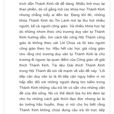
trích dẫn Thánh Kinh rất dễ dàng. Nhiều linh mục lại
than phiền, dù cố gắng mở các khóa học Thánh Kinh
nhưng chẳng mấy ai đến dự. Đang khi đó, những
khóa Thánh Kinh do Tin Lành mở lại thu hút nhiều
người, kể cả người công giáo. Và nhiều khóa học lại
do những nhóm theo chủ trương duy văn tự Thánh
Kinh hướng dẫn, tìm cách tấn công Hội Thánh công
giáo là không theo sát Lời Chúa và lôi kéo người
công giáo theo họ. Hầu hết các học giả công giáo
cho rằng chủ trương duy văn tự Thánh Kinh là chủ
trương đi ngược lại quan điểm của Công giáo về giải
thích Thánh Kinh. Tài liệu
Giải thích Thánh Kinh
trong Hội Thánh
đã nói rất mạnh về vấn đề này: “Lối
tiếp cận duy văn tự là lối tiếp cận nguy hiểm vì nó
hấp dẫn đối với những người đang tìm kiếm trong
Thánh Kinh những câu trả lời có sẵn cho những vấn
đề của đời sống. Nó có thể đánh lừa họ khi đem lại
cho họ những cách giải thích đạo đức nhưng lại là
ảo tưởng hão huyền, thay vì nói cho họ biết rằng
Thánh Kinh không chứa đựng câu trả lời trực tiếp