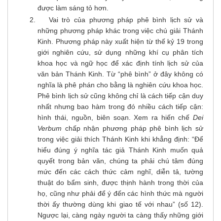
được làm sáng tỏ hơn.
Vai trò của phương pháp phê bình lịch sử và
những phương pháp khác trong việc chú giải Thánh
Kinh. Phương pháp này xuất hiện từ thế kỷ 19 trong
giới nghiên cứu, sử dụng những khí cụ phân tích
khoa học và ngữ học để xác định tính lịch sử của
văn bản Thánh Kinh. Từ “phê bình” ở đây không có
nghĩa là phê phán cho bằng là nghiên cứu khoa học.
Phê bình lịch sử cũng không chỉ là cách tiếp cận duy
nhất nhưng bao hàm trong đó nhiều cách tiếp cận:
hình thái, nguồn, biên soạn. Xem ra hiến chế
Dei
Verbum
chấp nhận phương pháp phê bình lịch sử
trong việc giải thích Thánh Kinh khi khẳng định: “Để
hiểu đúng ý nghĩa tác giả Thánh Kinh muốn quả
quyết trong bản văn, chúng ta phải chú tâm đúng
mức đến các cách thức cảm nghĩ, diễn tả, tường
thuật do bẩm sinh, được thịnh hành trong thời của
họ, cũng như phải để ý đến các hình thức mà người
thời ấy thường dùng khi giao tế với nhau” (số 12).
Ngược lại, càng ngày người ta càng thấy những giới