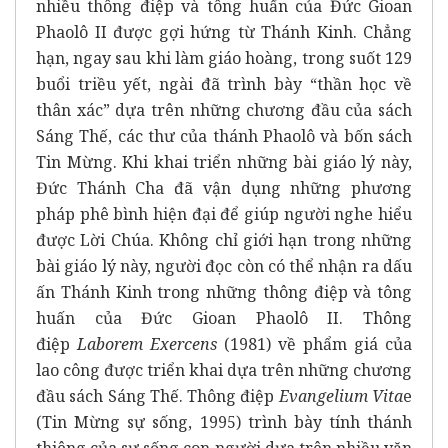
nhiều thông điệp và tông huấn của Đức Gioan
Phaolô II được gợi hứng từ Thánh Kinh. Chẳng
hạn, ngay sau khi làm giáo hoàng, trong suốt 129
buổi triều yết, ngài đã trình bày “thần học về
thân xác” dựa trên những chương đầu của sách
Sáng Thế, các thư của thánh Phaolô và bốn sách
Tin Mừng. Khi khai triển những bài giáo lý này,
Đức Thánh Cha đã vận dụng những phương
pháp phê bình hiện đại để giúp người nghe hiểu
được Lời Chúa. Không chỉ giới hạn trong những
bài giáo lý này, người đọc còn có thể nhận ra dấu
ấn Thánh Kinh trong những thông điệp và tông
huấn của Đức Gioan Phaolô II. Thông
điệp
Laborem Exercens
(1981) về phẩm giá của
lao công được triển khai dựa trên những chương
đầu sách Sáng Thế. Thông điệp
Evangelium Vita
e
(Tin Mừng sự sống, 1995) trình bày tính thánh
thiêng của sự sống con người dựa trên nhiều văn