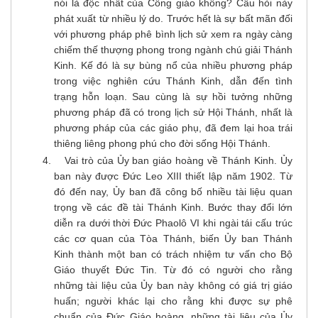
nói là độc nhất của Công giáo không? Câu hỏi này
phát xuất từ nhiều lý do. Trước hết là sự bất mãn đối
với phương pháp phê bình lịch sử xem ra ngày càng
chiếm thế thượng phong trong ngành chú giải Thánh
Kinh. Kế đó là sự bùng nổ của nhiều phương pháp
trong việc nghiên cứu Thánh Kinh, dẫn đến tình
trạng hỗn loạn. Sau cùng là sự hồi tưởng những
phương pháp đã có trong lịch sử Hội Thánh, nhất là
phương pháp của các giáo phụ, đã đem lại hoa trái
thiêng liêng phong phú cho đời sống Hội Thánh.
Vai trò của Ủy ban giáo hoàng về Thánh Kinh. Ủy
ban này được Đức Leo XIII thiết lập năm 1902. Từ
đó đến nay, Ủy ban đã công bố nhiều tài liệu quan
trọng về các đề tài Thánh Kinh. Bước thay đổi lớn
diễn ra dưới thời Đức Phaolô VI khi ngài tái cấu trúc
các cơ quan của Tòa Thánh, biến Ủy ban Thánh
Kinh thành một ban có trách nhiệm tư vấn cho Bộ
Giáo thuyết Đức Tin. Từ đó có người cho rằng
những tài liệu của Ủy ban này không có giá trị giáo
huấn; người khác lại cho rằng khi được sự phê
chuẩn của Đức Giáo hoàng, những tài liệu của Ủy