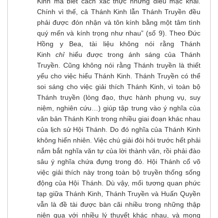
Kinh mà biết cách xác thực những điều mạc khải.
Chính vì thế, cả Thánh Kinh lẫn Thánh Truyền đều
phải được đón nhận và tôn kính bằng một tâm tình
quý mến và kính trọng như nhau” (số 9). Theo Đức
Hồng y Bea, tài liệu không nói rằng Thánh
Kinh
chỉ
hiểu được trong ánh sáng của Thánh
Truyền. Cũng không nói rằng Thánh truyền là thiết
yếu cho việc hiểu Thánh Kinh. Thánh Truyền có thể
soi sáng cho việc giải thích Thánh Kinh, vì toàn bộ
Thánh truyền (lòng đạo, thực hành phụng vụ, suy
niệm, nghiên cứu…) giúp tập trung vào ý nghĩa của
văn bản Thánh Kinh trong nhiều giai đoạn khác nhau
của lịch sử Hội Thánh. Do đó nghĩa của Thánh Kinh
không hiển nhiên. Việc chú giải đòi hỏi trước hết phải
nắm bắt nghĩa văn tự của lời thành văn, rồi phải đào
sâu ý nghĩa chứa đựng trong đó. Hội Thánh cổ võ
việc giải thích này trong toàn bộ truyền thống sống
động của Hội Thánh. Dù vậy, mối tương quan phức
tạp giữa Thánh Kinh, Thánh Truyền và Huấn Quyền
vẫn là đề tài được bàn cãi nhiều trong những thập
niên qua với nhiều lý thuyết khác nhau, và mong