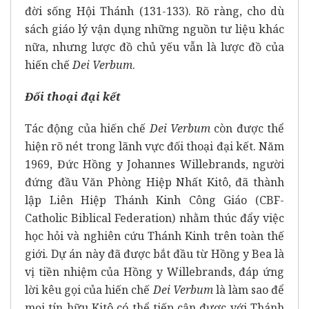
đời sống Hội Thánh (131-133). Rõ ràng, cho dù
sách giáo lý vận dụng những nguồn tư liệu khác
nữa, nhưng lược đồ chủ yếu vẫn là lược đồ của
hiến chế
Dei Verbum
.
Đối thoại đại kết
Tác động của hiến chế
Dei Verbum
còn được thể
hiện rõ nét trong lãnh vực đối thoại đại kết. Năm
1969, Đức Hồng y Johannes Willebrands, người
đứng đầu Văn Phòng Hiệp Nhất Kitô, đã thành
lập Liên Hiệp Thánh Kinh Công Giáo (CBF-
Catholic Biblical Federation) nhằm thúc đẩy việc
học hỏi và nghiên cứu Thánh Kinh trên toàn thế
giới. Dự án này đã được bắt đầu từ Hồng y Bea là
vị tiền nhiệm của Hồng y Willebrands, đáp ứng
lời kêu gọi của hiến chế
Dei Verbum
là làm sao để
mọi tín hữu Kitô có thể tiếp cận được với Thánh