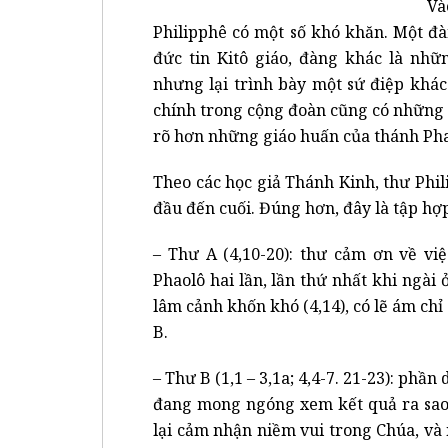
Và
Philipphê có một số khó khăn. Một đ
đức tin Kitô giáo, đàng khác là nh
nhưng lại trình bày một sứ điệp khác
chính trong cộng đoàn cũng có những b
rõ hơn những giáo huấn của thánh Pha
Theo các học giả Thánh Kinh, thư Phil
đầu đến cuối. Đúng hơn, đây là tập hợp
– Thư A (4,10-20): thư cảm ơn về vi
Phaolô hai lần, lần thứ nhất khi ngài 
lâm cảnh khốn khó (4,14), có lẽ ám chỉ
B.
– Thư B (1,1 – 3,1a; 4,4-7. 21-23): phần
đang mong ngóng xem kết quả ra sao.
lại cảm nhận niềm vui trong Chúa, và 