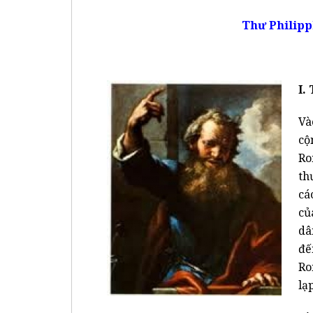
Thư Philipp
I.
Và
cộ
Ro
th
cá
củ
dâ
đế
Ro
lạp