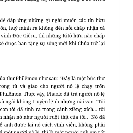
 để đáp ứng những gì ngài muốn các tín hữu
 tốn, huỷ mình ra không đến nỗi chấp nhận cả
 vinh Đức Giêsu, thì những Kitô hữu nào chấp
sẽ được ban tặng sự sống mới khi Chúa trở lại
của thư Philêmon như sau: “Đây là một bức thư
rong tù và giao cho người nô lệ chạy trốn
Philêmon. Thực vậy, Phaolo đã trả người nô lệ
 và ngài không truyền lệnh nhưng nài van: “Tôi
con tôi đã sinh ra trong cảnh xiềng xích… tôi
ón nhận nó như người ruột thịt của tôi… Nó đã
để anh được lại nó cách vĩnh viễn, không phải
ì một người nô lệ, thì là một người anh em rất