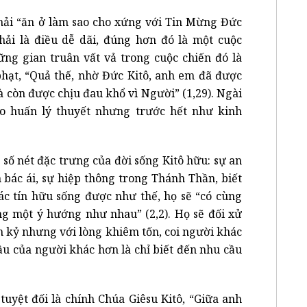
hải “ăn ở làm sao cho xứng với Tin Mừng Đức
hải là điều dễ dãi, đúng hơn đó là một cuộc
ững gian truân vất vả trong cuộc chiến đó là
hạt, “Quả thế, nhờ Đức Kitô, anh em đã được
 còn được chịu đau khổ vì Người” (1,29). Ngài
o huấn lý thuyết nhưng trước hết như kinh
 số nét đặc trưng của đời sống Kitô hữu: sự an
h bác ái, sự hiệp thông trong Thánh Thần, biết
ác tín hữu sống được như thế, họ sẽ “có cùng
g một ý hướng như nhau” (2,2). Họ sẽ đối xử
h kỷ nhưng với lòng khiêm tốn, coi người khác
u của người khác hơn là chỉ biết đến nhu cầu
uyệt đối là chính Chúa Giêsu Kitô, “Giữa anh