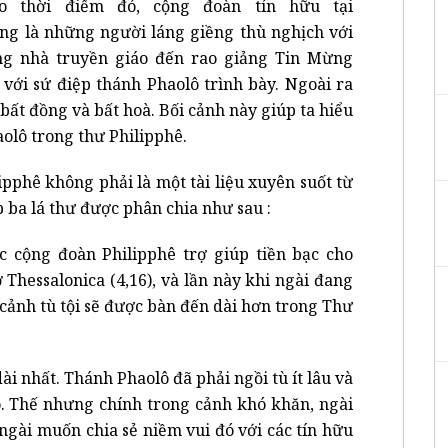
o thời điểm đó, cộng đoàn tín hữu tại
àng là những người láng giềng thù nghịch với
ững nhà truyền giáo đến rao giảng Tin Mừng
 với sứ điệp thánh Phaolô trình bày. Ngoài ra
ất đồng và bất hoà. Bối cảnh này giúp ta hiểu
olô trong thư Philipphê.
ipphê không phải là một tài liệu xuyên suốt từ
 ba lá thư được phân chia như sau :
ệc cộng đoàn Philipphê trợ giúp tiền bạc cho
ở Thessalonica (4,16), và lần này khi ngài đang
 cảnh tù tội sẽ được bàn đến dài hơn trong Thư
 dài nhất. Thánh Phaolô đã phải ngồi tù ít lâu và
 Thế nhưng chính trong cảnh khó khăn, ngài
ngài muốn chia sẻ niềm vui đó với các tín hữu