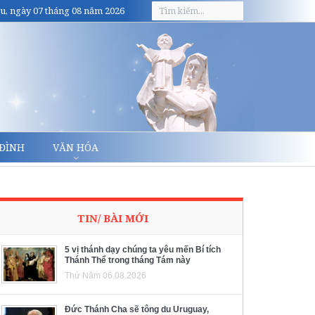
u, ngày 07 tháng 08 năm 2026
 ĐÌNH
VĂN HÓA
TIN/ BÀI MỚI
5 vị thánh dạy chúng ta yêu mến Bí tích
Thánh Thể trong tháng Tám này
Thứ Năm 06.08.2026
Đức Thánh Cha sẽ tông du Uruguay,