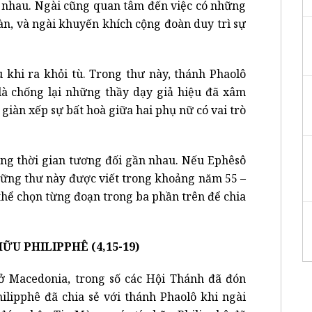
i nhau. Ngài cũng quan tâm đến việc có những
àn, và ngài khuyến khích cộng đoàn duy trì sự
au khi ra khỏi tù. Trong thư này, thánh Phaolô
 là chống lại những thầy dạy giả hiệu đã xâm
 giàn xếp sự bất hoà giữa hai phụ nữ có vai trò
ảng thời gian tương đối gần nhau. Nếu Ephêsô
những thư này được viết trong khoảng năm 55 –
 thể chọn từng đoạn trong ba phần trên để chia
ỮU PHILIPPHÊ (4,15-19)
ở Macedonia, trong số các Hội Thánh đã đón
ilipphê đã chia sẻ với thánh Phaolô khi ngài