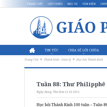
TRANG CHỦ
GIỚI THIỆU
MỤC VỤ
VĂN KIỆN
CHU
TIN TỨC
CHIA SẺ LỜI CHÚA
Trang Chủ
Thánh kinh - Giáo lý
Học hỏi Thánh Kinh
Tuần 88: Thư Philipphê
Ngày đăng:
Thứ Hai 12.10.2015
Học hỏi Thánh Kinh 100 tuần – Tuần 8