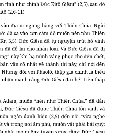
 tình như chính Đức Kitô Giêsu” (2,5), sau đó
tô (2,6-11).
vào địa vị ngang hàng với Thiên Chúa. Ngài
gười đã sa vào cơn cám dỗ muốn nên như Thiên
Kn 3,5). Đức Giêsu đã tự nguyện trút bỏ vinh
 đã để lại cho nhân loại. Và Đức Giêsu đã đi
ng” này khi hạ mình vâng phục cho đến chết,
 bản văn cổ nhất về thánh thi này, chỉ nói đến
 Nhưng đối với Phaolô, thập giá chính là biểu
i nhấn mạnh rằng Đức Giêsu đã chết trên thập
a Adam, muốn “nên như Thiên Chúa,” đã dẫn
lại, Đức Giêsu đã được Thiên Chúa tôn vinh và
uôn ngàn danh hiệu (2,9) đến nỗi “vừa nghe
ất và trong nơi âm phủ, muôn vật phải bái quỳ;
oài phải mở miệng tuyên xưng rằng: Đức Giêsu