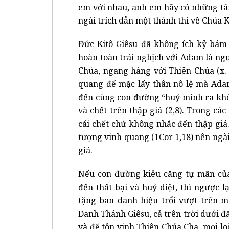
em với nhau, anh em hãy có những tâm
ngài trích dẫn một thánh thi về Chúa Ki
Đức Kitô Giêsu đã không ích kỷ bám 
hoàn toàn trái nghịch với Adam là n
Chúa, ngang hàng với Thiên Chúa (x. 
quang để mặc lấy thân nô lệ mà Adam
đến cùng con đường “huỷ mình ra khô
và chết trên thập giá (2,8). Trong các
cái chết chứ không nhắc đến thập giá.
tượng vinh quang (1Cor 1,18) nên ngà
giá.
Nếu con đường kiêu căng tự mãn củ
đến thất bại và huỷ diệt, thì ngược 
tặng ban danh hiệu trổi vượt trên m
Danh Thánh Giêsu, cả trên trời dưới đ
và để tôn vinh Thiên Chúa Cha, mọi l