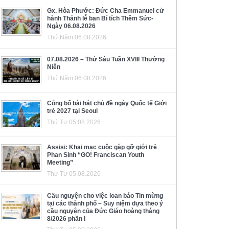
Gx. Hòa Phước: Đức Cha Emmanuel cử
hành Thánh lễ ban Bí tích Thêm Sức-
Ngày 06.08.2026
Thứ Năm 06.08.2026
07.08.2026 – Thứ Sáu Tuần XVIII Thường
Niên
Thứ Năm 06.08.2026
Công bố bài hát chủ đề ngày Quốc tế Giới
trẻ 2027 tại Seoul
Thứ Tư 05.08.2026
Assisi: Khai mạc cuộc gặp gỡ giới trẻ
Phan Sinh “GO! Franciscan Youth
Meeting”
Thứ Tư 05.08.2026
Cầu nguyện cho việc loan báo Tin mừng
tại các thành phố – Suy niệm dựa theo ý
cầu nguyện của Đức Giáo hoàng tháng
8/2026 phần I