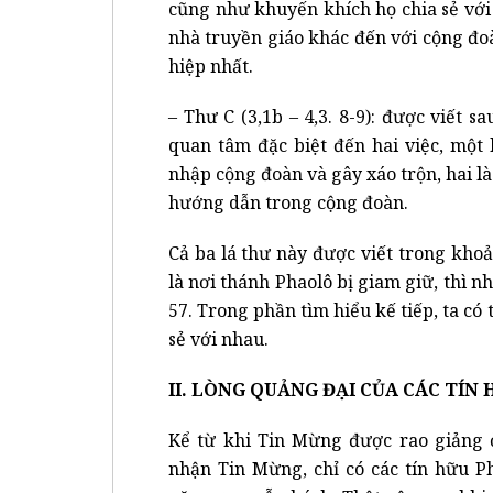
cũng như khuyến khích họ chia sẻ vớ
nhà truyền giáo khác đến với cộng đo
hiệp nhất.
– Thư C (3,1b – 4,3. 8-9): được viết s
quan tâm đặc biệt đến hai việc, một
nhập cộng đoàn và gây xáo trộn, hai là
hướng dẫn trong cộng đoàn.
Cả ba lá thư này được viết trong kho
là nơi thánh Phaolô bị giam giữ, thì 
57. Trong phần tìm hiểu kế tiếp, ta có
sẻ với nhau.
II. LÒNG QUẢNG ĐẠI CỦA CÁC TÍN H
Kể từ khi Tin Mừng được rao giảng 
nhận Tin Mừng, chỉ có các tín hữu Ph