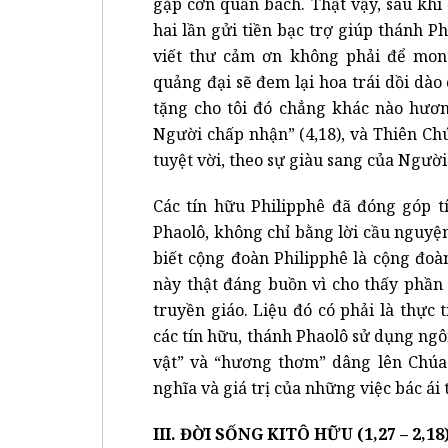
gặp cơn quẫn bách. Thật vậy, sau khi
hai lần gửi tiền bạc trợ giúp thánh Ph
viết thư cảm ơn không phải để mo
quảng đại sẽ đem lại hoa trái dồi d
tặng cho tôi đó chẳng khác nào hươn
Người chấp nhận” (4,18), và Thiên C
tuyệt vời, theo sự giàu sang của Người 
Các tín hữu Philipphê đã đóng góp t
Phaolô, không chỉ bằng lời cầu nguyện
biết cộng đoàn Philipphê là cộng đoà
này thật đáng buồn vì cho thấy phần
truyền giáo. Liệu đó có phải là thực
các tín hữu, thánh Phaolô sử dụng ngô
vật” và “hương thơm” dâng lên Chúa.
nghĩa và giá trị của những việc bác ái
III. ĐỜI SỐNG KITÔ HỮU (1,27 – 2,18