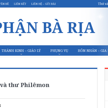
Thứ sá
YÊN ĐỀ
LIÊN KẾT
LIÊN HỆ – GỬI BÀI
THÁNH KINH – GIÁO LÝ
PHỤNG VỤ
HÔN NHÂN – GIA
 và thư Philêmon
8