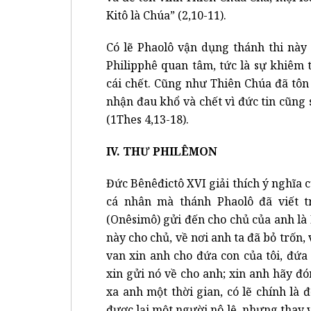
Kitô là Chúa” (2,10-11).
Có lẽ Phaolô vận dụng thánh thi này
Philipphê quan tâm, tức là sự khiêm
cái chết. Cũng như Thiên Chúa đã tôn
nhận đau khổ và chết vì đức tin cũng 
(1Thes 4,13-18).
IV. THƯ PHILÊMON
Đức Bênêđictô XVI giải thích ý nghĩa 
cá nhân mà thánh Phaolô đã viết t
(Onêsimô) gửi đến cho chủ của anh là 
này cho chủ, về nơi anh ta đã bỏ trốn,
van xin anh cho đứa con của tôi, đứa 
xin gửi nó về cho anh; xin anh hãy đ
xa anh một thời gian, có lẽ chính là 
được lại một người nô lệ, nhưng thay v