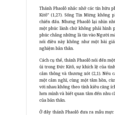
Thánh Phaolô nhắc nhở các tín hữu p
Kitô” (1,27). Sống Tin Mừng không p
chiến đấu. Nhưng Phaolô lại nhìn nh
một phúc lành chứ không phải hình p
phúc chẳng những là tin vào Người mà
nói điều này không như một bài giá
nghiệm bản thân.
Cách cụ thể, thánh Phaolô nói đến một
ủi trong Đức Kitô, sự khích lệ của tìn
cảm thông và thương xót (2,1). Nếu c
một cảm nghĩ, cùng một tâm hồn, cùn
với nhau không theo tính kiêu căng íc
hơn mình và biết quan tâm đến nhu cầ
của bản thân.
Ở đây thánh Phaolô đưa ra mẫu mực t