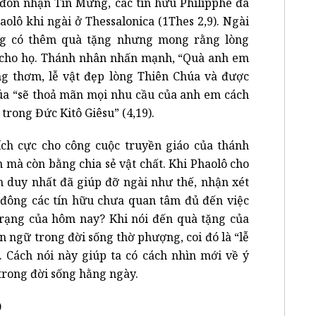
 đón nhận Tin Mừng, các tín hữu Philipphê đã
aolô khi ngài ở Thessalonica (1Thes 2,9). Ngài
ng có thêm quà tặng nhưng mong rằng lòng
ào cho họ. Thánh nhân nhấn mạnh, “Quà anh em
g thơm, lễ vật đẹp lòng Thiên Chúa và được
húa “sẽ thoả mãn mọi nhu cầu của anh em cách
trong Đức Kitô Giêsu” (4,19).
ích cực cho công cuộc truyền giáo của thánh
 mà còn bằng chia sẻ vật chất. Khi Phaolô cho
n duy nhất đã giúp đỡ ngài như thế, nhận xét
 đông các tín hữu chưa quan tâm đủ đến việc
 trạng của hôm nay? Khi nói đến quà tặng của
n ngữ trong đời sống thờ phượng, coi đó là “lễ
 Cách nói này giúp ta có cách nhìn mới về ý
 trong đời sống hằng ngày.
)