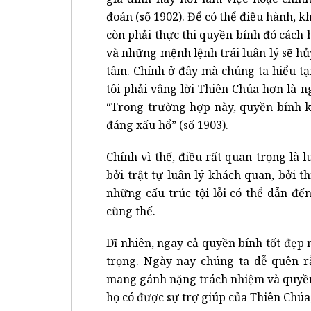
đoán (số 1902). Để có thể điều hành, k
còn phải thực thi quyền bính đó cách
và những mệnh lệnh trái luân lý sẽ h
tâm. Chính ở đây mà chúng ta hiểu tại
tôi phải vâng lời Thiên Chúa hơn là n
“Trong trường hợp này, quyền bính k
đáng xấu hổ” (số 1903).
Chính vì thế, điều rất quan trọng là
bởi trật tự luân lý khách quan, bởi t
những cấu trúc tội lỗi có thể dẫn đế
cũng thế.
Dĩ nhiên, ngay cả quyền bính tốt đẹp
trọng. Ngày nay chúng ta dễ quên r
mang gánh nặng trách nhiệm và quyền
họ có được sự trợ giúp của Thiên Chúa