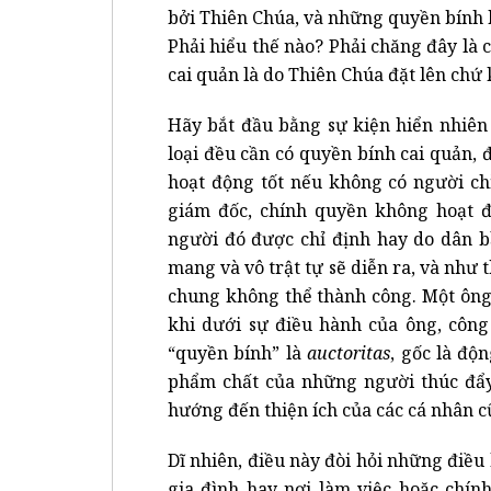
bởi Thiên Chúa, và những quyền bính h
Phải hiểu thế nào? Phải chăng đây là 
cai quản là do Thiên Chúa đặt lên chứ
Hãy bắt đầu bằng sự kiện hiển nhiên
loại đều cần có quyền bính cai quản,
hoạt động tốt nếu không có người ch
giám đốc, chính quyền không hoạt 
người đó được chỉ định hay do dân b
mang và vô trật tự sẽ diễn ra, và như 
chung không thể thành công. Một ông
khi dưới sự điều hành của ông, công 
“quyền bính” là
auctoritas
, gốc là độ
phẩm chất của những người thúc đẩy 
hướng đến thiện ích của các cá nhân 
Dĩ nhiên, điều này đòi hỏi những điều
gia đình hay nơi làm việc hoặc chín