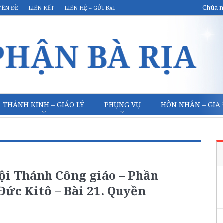
Chúa n
YÊN ĐỀ
LIÊN KẾT
LIÊN HỆ – GỬI BÀI
THÁNH KINH – GIÁO LÝ
PHỤNG VỤ
HÔN NHÂN – GIA
ội Thánh Công giáo – Phần
Đức Kitô – Bài 21. Quyền