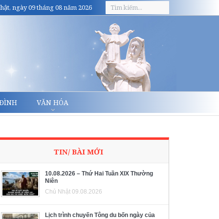
hật, ngày 09 tháng 08 năm 2026
 ĐÌNH
VĂN HÓA
TIN/ BÀI MỚI
10.08.2026 – Thứ Hai Tuần XIX Thường
Niên
Chủ Nhật 09.08.2026
Lịch trình chuyến Tông du bốn ngày của