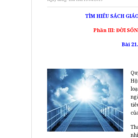
TÌM HIỂU
SÁCH GIÁO
Phần III: ĐỜI S
Bài 2
Qu
Hộ
lo
ng
tiê
củ
Th
nh