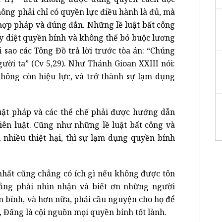
hông phải chỉ có quyền lực điều hành là đủ, mà
 hợp pháp và đúng đắn. Những lề luật bất công
ủy diệt quyền bính và không thể bó buộc lương
 sao các Tông Đồ trả lời trước tòa án: “Chúng
gười ta” (Cv 5,29). Như Thánh Gioan XXIII nói:
hông còn hiệu lực, và trở thành sự lạm dụng
 luật pháp và các thể chế phải được hướng dẫn
hiên luật. Cũng như những lề luật bất công và
n nhiều thiệt hại, thì sự lạm dụng quyền bính
 nhất cũng chẳng có ích gì nếu không được tôn
ằng phải nhìn nhận và biết ơn những người
 bính, và hơn nữa, phải cầu nguyện cho họ để
, Đấng là cội nguồn mọi quyền bính tốt lành.