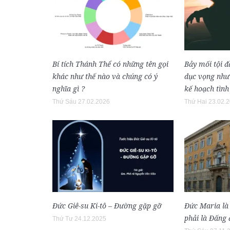
Bí tích Thánh Thể có những tên gọi
Bảy mối tội 
khác như thế nào và chúng có ý
dục vọng như 
nghĩa gì ?
kế hoạch tình
Thứ Sáu 27.02.2026
Thứ Hai 23.02.
Đức Giê-su Ki-tô – Đường gặp gỡ
Đức Maria là
phải là Đấng
Thứ Tư 24.12.2025