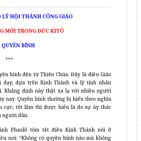
 LÝ HỘI THÁNH CÔNG GIÁO
ỐNG MỚI TRONG ĐỨC KITÔ
1. QUYỀN BÍNH
***
yền bính đến từ Thiên Chúa. Đây là điều Giáo
i dạy, dựa trên Kinh Thánh và lý tính nhân
ại. Khẳng định này thật xa lạ với nhiều người
ày nay. Quyền bính thường bị hiểu theo nghĩa
u cực; tốt lắm thì được hiểu là do sự ủy thác
a người dân.
ánh Phaolô tóm tắt điều Kinh Thánh nói ở
iều nơi: “Không có quyền bính nào mà không