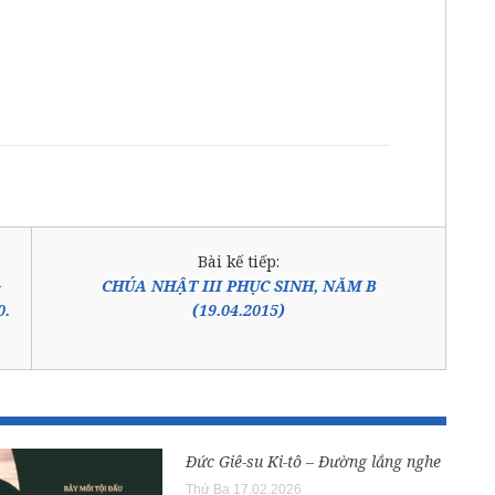
Bài kế tiếp:
–
CHÚA NHẬT III PHỤC SINH, NĂM B
0.
(19.04.2015)
Đức Giê-su Ki-tô – Đường lắng nghe
Thứ Ba 17.02.2026