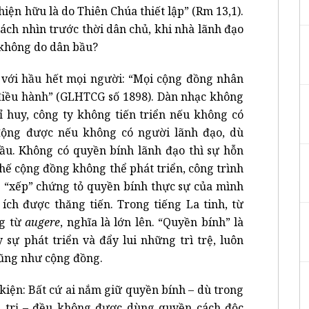
iện hữu là do Thiên Chúa thiết lập” (Rm 13,1).
cách nhìn trước thời dân chủ, khi nhà lãnh đạo
 không do dân bầu?
 với hầu hết mọi người: “Mọi cộng đồng nhân
 điều hành” (GLHTCG số 1898). Dàn nhạc không
ỉ huy, công ty không tiến triển nếu không có
động được nếu không có người lãnh đạo, dù
ầu. Không có quyền bính lãnh đạo thì sự hỗn
thế cộng đồng không thể phát triển, công trình
 “xếp” chứng tỏ quyền bính thực sự của mình
ích được thăng tiến. Trong tiếng La tinh, từ
ng từ
augere
, nghĩa là lớn lên. “Quyền bính” là
sự phát triển và đẩy lui những trì trệ, luôn
cũng như cộng đồng.
 kiện: Bất cứ ai nắm giữ quyền bính – dù trong
h trị – đều không được dùng quyền cách độc