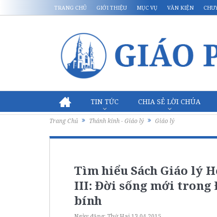
TRANG CHỦ
GIỚI THIỆU
MỤC VỤ
VĂN KIỆN
CHU
TIN TỨC
CHIA SẺ LỜI CHÚA
Trang Chủ
Thánh kinh - Giáo lý
Giáo lý
Tìm hiểu Sách Giáo lý H
III: Đời sống mới trong 
bính
Ngày đăng:
Thứ Hai 13.04.2015