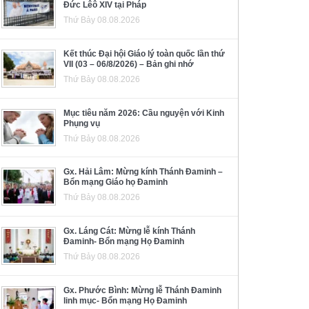
Đức Lêô XIV tại Pháp
Thứ Bảy 08.08.2026
Kết thúc Đại hội Giáo lý toàn quốc lần thứ
VII (03 – 06/8/2026) – Bản ghi nhớ
Thứ Bảy 08.08.2026
Mục tiêu năm 2026: Cầu nguyện với Kinh
Phụng vụ
Thứ Bảy 08.08.2026
Gx. Hải Lâm: Mừng kính Thánh Đaminh –
Bổn mạng Giáo họ Đaminh
Thứ Bảy 08.08.2026
Gx. Láng Cát: Mừng lễ kính Thánh
Đaminh- Bổn mạng Họ Đaminh
Thứ Bảy 08.08.2026
Gx. Phước Bình: Mừng lễ Thánh Đaminh
linh mục- Bổn mạng Họ Đaminh