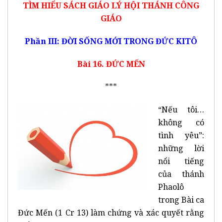
TÌM HIỂU
SÁCH GIÁO LÝ HỘI THÁNH CÔNG
GIÁO
Phần III: ĐỜI SỐNG MỚI TRONG ĐỨC KITÔ
Bài 16. ĐỨC MẾN
***
“Nếu tôi…
không có
tình yêu”:
những lời
nổi tiếng
của thánh
Phaolô
trong Bài ca
Đức Mến (1 Cr 13) làm chứng và xác quyết rằng