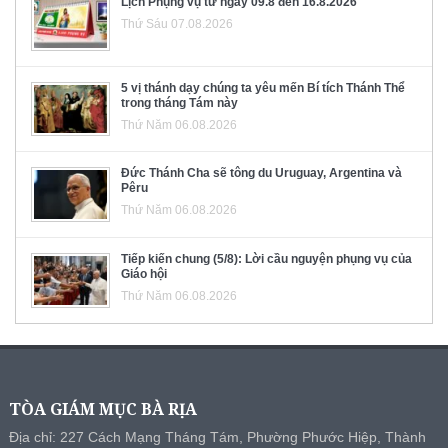
Lịch Phụng vụ từ ngày 09.8 đến 16.8.2026
Thứ Sáu 07.08.2026
5 vị thánh dạy chúng ta yêu mến Bí tích Thánh Thể
trong tháng Tám này
Thứ Năm 06.08.2026
Đức Thánh Cha sẽ tông du Uruguay, Argentina và
Pêru
Thứ Năm 06.08.2026
Tiếp kiến chung (5/8): Lời cầu nguyện phụng vụ của
Giáo hội
Thứ Năm 06.08.2026
TÒA GIÁM MỤC BÀ RỊA
Địa chỉ: 227 Cách Mạng Tháng Tám, Phường Phước Hiệp, Thành