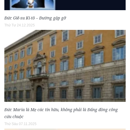
Đức Giê-su Ki-tô – Đường gặp gỡ
Thứ Tư 24.12.2025
Đức Maria là Mẹ các tín hữu, không phải là Đấng đồng công
cứu chuộc
Thứ Sáu 07.11.2025