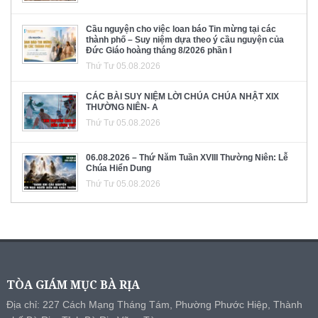
Cầu nguyện cho việc loan báo Tin mừng tại các
thành phố – Suy niệm dựa theo ý cầu nguyện của
Đức Giáo hoàng tháng 8/2026 phần I
Thứ Tư 05.08.2026
CÁC BÀI SUY NIỆM LỜI CHÚA CHÚA NHẬT XIX
THƯỜNG NIÊN- A
Thứ Tư 05.08.2026
06.08.2026 – Thứ Năm Tuần XVIII Thường Niên: Lễ
Chúa Hiển Dung
Thứ Tư 05.08.2026
TÒA GIÁM MỤC BÀ RỊA
Địa chỉ: 227 Cách Mạng Tháng Tám, Phường Phước Hiệp, Thành