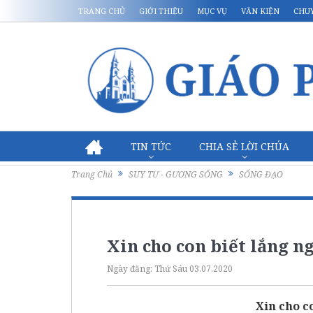
TRANG CHỦ
GIỚI THIỆU
MỤC VỤ
VĂN KIỆN
CHU
TIN TỨC
CHIA SẺ LỜI CHÚA
Trang Chủ
SUY TƯ - GƯƠNG SỐNG
SỐNG ĐẠO
Xin cho con biết lắng n
Ngày đăng:
Thứ Sáu 03.07.2020
Xin cho c