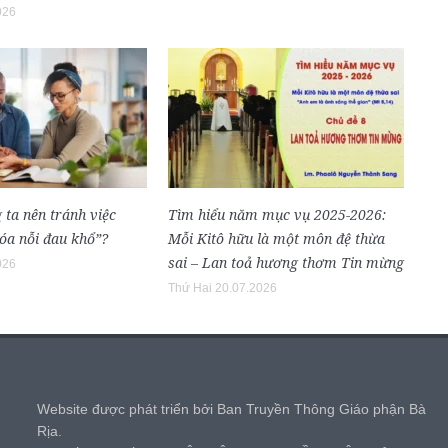
026
 ta nên tránh việc
Tìm hiểu năm mục vụ 2025-2026:
óa nỗi đau khổ”?
Mỗi Kitô hữu là một môn đệ thừa
sai – Lan toả hương thơm Tin mừng
026
Thứ Hai 20.07.2026
,
Website được phát triển bởi Ban Truyền Thông Giáo phận Bà
Rịa.