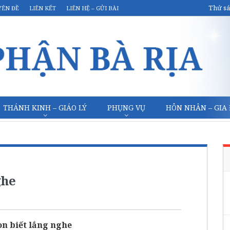
Thứ sá
YÊN ĐỀ
LIÊN KẾT
LIÊN HỆ – GỬI BÀI
THÁNH KINH – GIÁO LÝ
PHỤNG VỤ
HÔN NHÂN – GIA
ghe
on biết lắng nghe