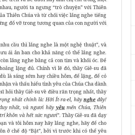
 nhau, người ta ngưng “trò chuyện” với Thiên
ủa Thiên Chúa và từ chối việc lắng nghe tiếng
ững đổ vỡ trong tương quan của con người với
.
 nhu cầu thì lắng nghe là một nghệ thuật”, và
 ưu ái ân ban cho khả năng có thể lắng nghe.
còn lắng nghe bằng cả con tim và khối óc. Để
hoảng lặng đủ. Chính vì lẽ đó, thầy Giê-su đã
 dù là sáng sớm hay chiều hôm, để lặng, để có
 nhận và thấu hiểu tình yêu của Chúa Cha dành
ĩ hỏi thầy Giê-su về điều răn trọng nhất, thầy
rọng nhất chính là: Hỡi Ít-ra-el, hãy
nghe
đây!
 duy nhất, và ngươi hãy
yêu
mến Chúa, Thiên
 trí khôn và hết sức ngươi
”. Thầy Giê-su đã dạy
bạn và tôi hôm nay hãy lắng nghe, hãy để cho
n ở chế độ “Bật”, bởi vì trước khi có thể yêu