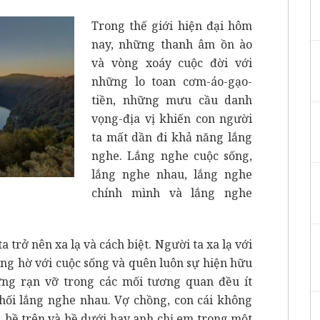
Trong thế giới hiện đại hôm
nay, những thanh âm ồn ào
và vòng xoáy cuộc đời với
những lo toan cơm-áo-gạo-
tiền, những mưu cầu danh
vọng-địa vị khiến con người
ta mất dần đi khả năng lắng
nghe. Lắng nghe cuộc sống,
lắng nghe nhau, lắng nghe
chính mình và lắng nghe
 trở nên xa lạ và cách biệt. Người ta xa lạ với
ững hờ với cuộc sống và quên luôn sự hiện hữu
ng rạn vỡ trong các mối tương quan đều ít
chối lắng nghe nhau. Vợ chồng, con cái không
, bề trên và bề dưới hay anh chị em trong một