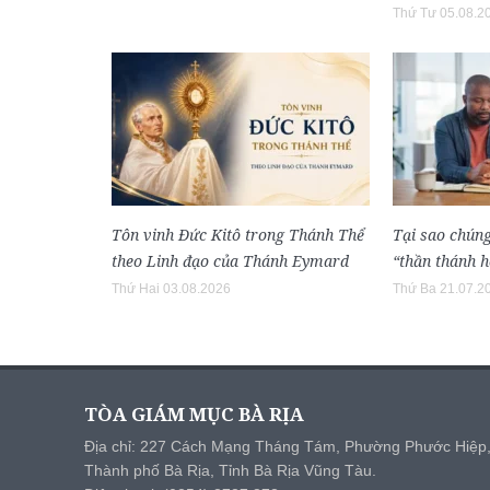
Thứ Tư 05.08.2
Tôn vinh Đức Kitô trong Thánh Thể
Tại sao chúng
theo Linh đạo của Thánh Eymard
“thần thánh h
Thứ Hai 03.08.2026
Thứ Ba 21.07.2
TÒA GIÁM MỤC BÀ RỊA
Địa chỉ: 227 Cách Mạng Tháng Tám, Phường Phước Hiệp
Thành phố Bà Rịa, Tỉnh Bà Rịa Vũng Tàu.