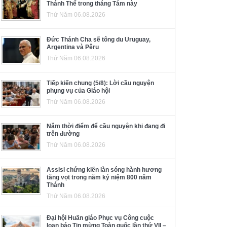
Thánh Thể trong tháng Tám này
Thứ Năm 06.08.2026
Đức Thánh Cha sẽ tông du Uruguay,
Argentina và Pêru
Thứ Năm 06.08.2026
Tiếp kiến chung (5/8): Lời cầu nguyện
phụng vụ của Giáo hội
Thứ Năm 06.08.2026
Năm thời điểm để cầu nguyện khi đang đi
trên đường
Thứ Năm 06.08.2026
Assisi chứng kiến làn sóng hành hương
tăng vọt trong năm kỷ niệm 800 năm
Thánh
Thứ Năm 06.08.2026
Đại hội Huấn giáo Phục vụ Công cuộc
loan báo Tin mừng Toàn quốc lần thứ VII –