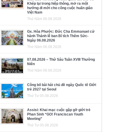
Khép lại trong hiệp thông, mở ra một
hướng đi mới cho công cuộc huấn giáo
Việt Nam
Thứ Năm 06.08.2026
Gx. Hòa Phước: Đức Cha Emmanuel cử
hành Thánh lễ ban Bí tích Thêm Sức-
Ngày 06.08.2026
Thứ Năm 06.08.2026
07.08.2026 – Thứ Sáu Tuần XVIII Thường
Niên
Thứ Năm 06.08.2026
Công bố bài hát chủ đề ngày Quốc tế Giới
trẻ 2027 tại Seoul
Thứ Tư 05.08.2026
Assisi: Khai mạc cuộc gặp gỡ giới trẻ
Phan Sinh “GO! Franciscan Youth
Meeting”
Thứ Tư 05.08.2026