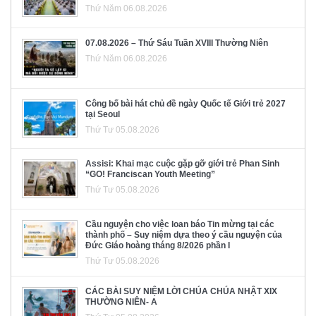
Thứ Năm 06.08.2026
07.08.2026 – Thứ Sáu Tuần XVIII Thường Niên
Thứ Năm 06.08.2026
Công bố bài hát chủ đề ngày Quốc tế Giới trẻ 2027
tại Seoul
Thứ Tư 05.08.2026
Assisi: Khai mạc cuộc gặp gỡ giới trẻ Phan Sinh
“GO! Franciscan Youth Meeting”
Thứ Tư 05.08.2026
Cầu nguyện cho việc loan báo Tin mừng tại các
thành phố – Suy niệm dựa theo ý cầu nguyện của
Đức Giáo hoàng tháng 8/2026 phần I
Thứ Tư 05.08.2026
CÁC BÀI SUY NIỆM LỜI CHÚA CHÚA NHẬT XIX
THƯỜNG NIÊN- A